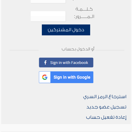
كـلـــمـة
الـمـــــرور:
دخول المشتركين
أو الدخول بحساب
استرجاع الرمز السري
تسجيل عضو جديد
إعادة تفعيل حساب