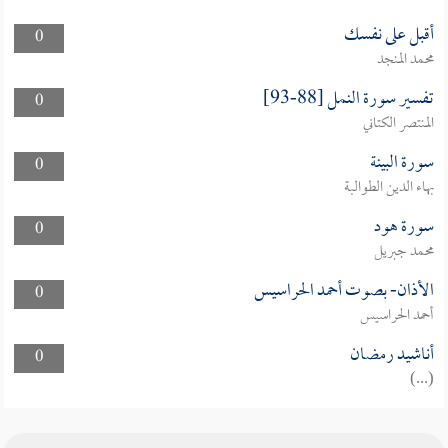
أقبل على نفسك
0
محمد المنجد
تفسير سورة النمل [88-93]
0
المنتصر الكتاني
سورة البينة
0
بهاء الدين الطوالبة
سورة هود
0
محمد جبريل
الأذان- بصوت أحمد الحراسيس
0
أحمد الحراسيس
أناشيد رمضان
0
(...)