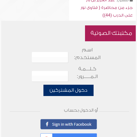
جزء من محاضرة ( فتاوى نور
على الدرب (44))
مكتبتك الصوتية
اسم
المستخدم:
كـلـــمـة
الـمـــــرور:
دخول المشتركين
أو الدخول بحساب