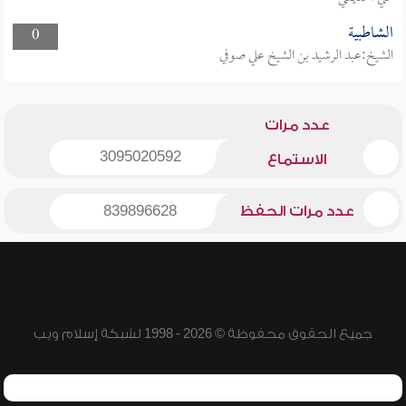
الشاطبية
0
الشيخ:عبد الرشيد بن الشيخ علي صوفي
عدد مرات
3095020592
الاستماع
عدد مرات الحفظ
839896628
جميع الحقوق محفوظة © 2026 - 1998 لشبكة إسلام ويب