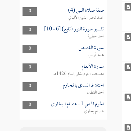
صفة صلاة النبي (4)
0
محمد ناصر الدين الألباني
تفسير سورة النور (تابع) [6 - 10]
0
أحمد حطيبة
سورة القصص
0
محمد أيوب
سورة الأنعام
0
مصحف الحرم المكي لعام 1426هـ
اختلاط السائق بالمحارم
0
أحمد القطان
الحرم المدني 1 - عصام البخارى
0
عصام بخاري