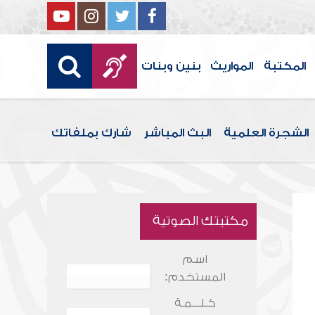
المكتبة
المواريث
بنين وبنات
الشجرة العلمية
البث المباشر
شارك بملفاتك
مكتبتك الصوتية
اسم
المستخدم:
كـلـــمـة