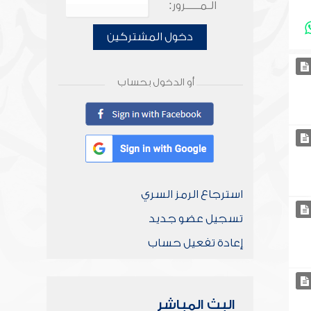
الـمـــــرور:
دخول المشتركين
أو الدخول بحساب
استرجاع الرمز السري
تسجيل عضو جديد
إعادة تفعيل حساب
البث المباشر