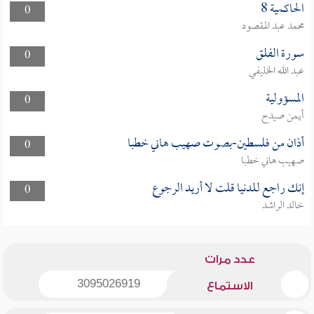
الحاكمية 8
0
محمد عبد المقصود
سورة الفلق
0
عبد الله الخليفي
المسؤولية
0
أيمن صيدح
أذان من فلسطين-بصوت صهيب هاني خطبا
0
صهيب هاني خطبا
إنك راجع للدنيا قلت لا أريد الرجوع
0
خالد الراشد
عدد مرات
3095026919
الاستماع