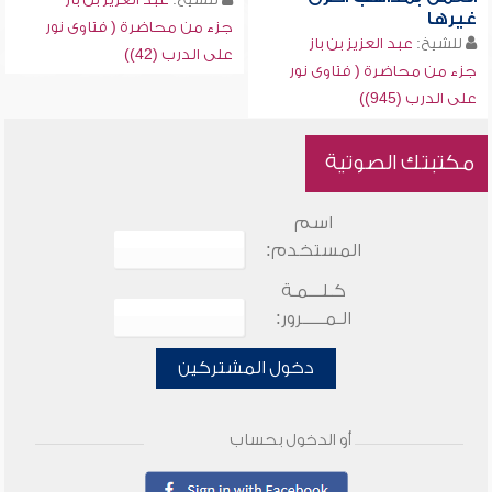
غيرها
جزء من محاضرة ( فتاوى نور
للشيخ:
عبد العزيز بن باز
على الدرب (42))
جزء من محاضرة ( فتاوى نور
على الدرب (945))
مكتبتك الصوتية
اسم
المستخدم:
كـلـــمـة
الـمـــــرور:
دخول المشتركين
أو الدخول بحساب