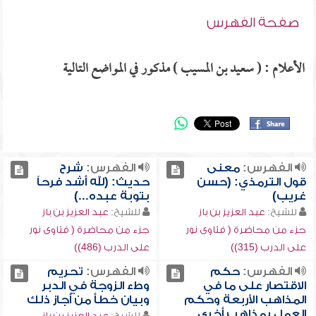
صفحة الفهرس
الأعلام : ( سعيد بن المسيب ) مذكور في المواضع التالية
الفهرس:
معنى
الفهرس:
شرح
قول الترمذي: (حسن
حديث: (لله أشد فرحاً
غريب)
بتوبة عبده...)
للشيخ:
عبد العزيز بن باز
للشيخ:
عبد العزيز بن باز
جزء من محاضرة ( فتاوى نور
جزء من محاضرة ( فتاوى نور
على الدرب (315))
على الدرب (486))
الفهرس:
حكم
الفهرس:
تحريم
الاقتصار على ما في
وطء الزوجة في الدبر
المذاهب الأربعة وحكم
وبيان خطأ من أجاز ذلك
العمل بمذاهب أخرى
للشيخ:
عبد العزيز بن باز