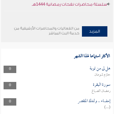
سلسلة محاضرات نفحات رمضانية 1444هـ
من الفعاليات والمحاضرات الأرشيفية من
المزيد
خدمة البث المباشر
الأكثر استماعا لهذا الشهر
هل لى من توبة
0
حازم شومان
سورة البقرة
0
رمضان الصباغ
إمضاء .. ولدك المقصر
0
(...)