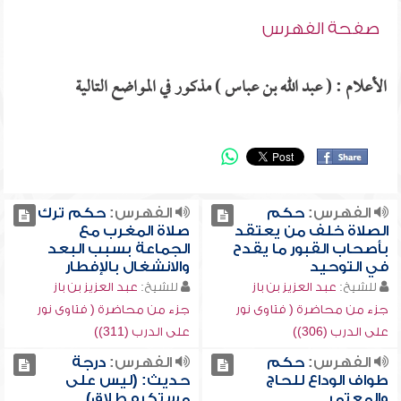
صفحة الفهرس
الأعلام : ( عبد الله بن عباس ) مذكور في المواضع التالية
الفهرس:
حكم
الفهرس:
حكم ترك
الصلاة خلف من يعتقد
صلاة المغرب مع
بأصحاب القبور ما يقدح
الجماعة بسبب البعد
في التوحيد
والانشغال بالإفطار
للشيخ:
عبد العزيز بن باز
للشيخ:
عبد العزيز بن باز
جزء من محاضرة ( فتاوى نور
جزء من محاضرة ( فتاوى نور
على الدرب (306))
على الدرب (311))
الفهرس:
حكم
الفهرس:
درجة
طواف الوداع للحاج
حديث: (ليس على
والمعتمر
مستكره طلاق)