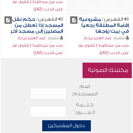
جزء من محاضرة ( فتاوى نور
على الدرب (42))
الفهرس:
مشروعية
الفهرس:
حكم نقل
إقامة المطلقة رجعياً
المسجد إذا تعطل من
في بيت زوجها
المصلين إلى مسجد آخر
للشيخ:
عبد العزيز بن باز
للشيخ:
عبد العزيز بن باز
جزء من محاضرة ( فتاوى نور
جزء من محاضرة ( فتاوى نور
على الدرب (42))
على الدرب (42))
مكتبتك الصوتية
اسم
المستخدم:
كـلـــمـة
الـمـــــرور:
دخول المشتركين