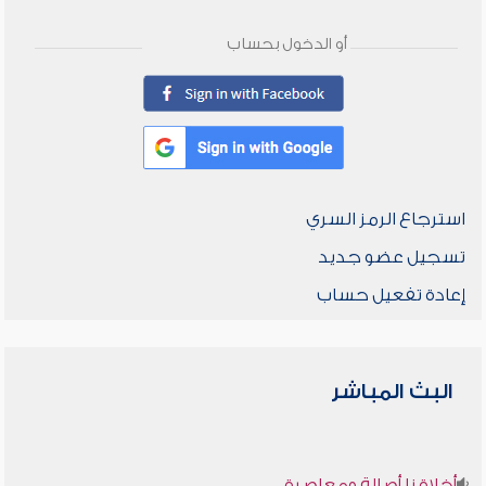
أو الدخول بحساب
استرجاع الرمز السري
تسجيل عضو جديد
إعادة تفعيل حساب
البث المباشر
أخلاقنا أصالة ومعاصرة