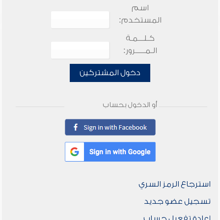
اسم
المستخدم:
كـلـــمـة
الـمـــــرور:
دخول المشتركين
أو الدخول بحساب
استرجاع الرمز السري
تسجيل عضو جديد
إعادة تفعيل حساب