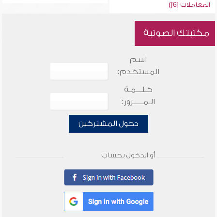
المعاملات [6])
مكتبتك الصوتية
اسم
المستخدم:
كـلـــمـة
الـمـــــرور:
دخول المشتركين
أو الدخول بحساب