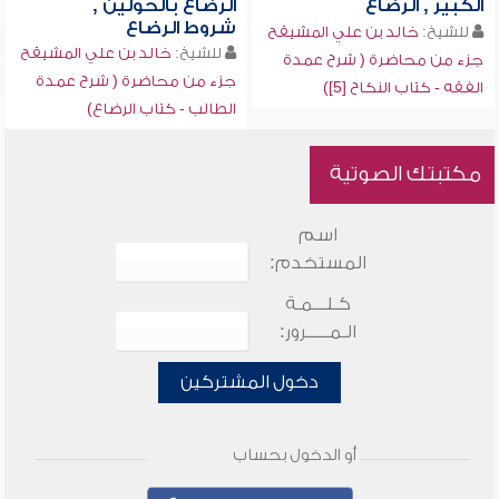
الكبير , الرضاع
الرضاع بالحولين ,
شروط الرضاع
للشيخ:
خالد بن علي المشيقح
للشيخ:
خالد بن علي المشيقح
جزء من محاضرة ( شرح عمدة
جزء من محاضرة ( شرح عمدة
الفقه - كتاب النكاح [5])
الطالب - كتاب الرضاع)
مكتبتك الصوتية
اسم
المستخدم:
كـلـــمـة
الـمـــــرور:
دخول المشتركين
أو الدخول بحساب