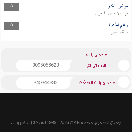
مرض الكبر
0
فريد الأنصاري المغربي
رغم الحصار
0
فرقة الروابي
عدد مرات
3095056623
الاستماع
عدد مرات الحفظ
840344833
جميع الحقوق محفوظة © 2026 - 1998 لشبكة إسلام ويب