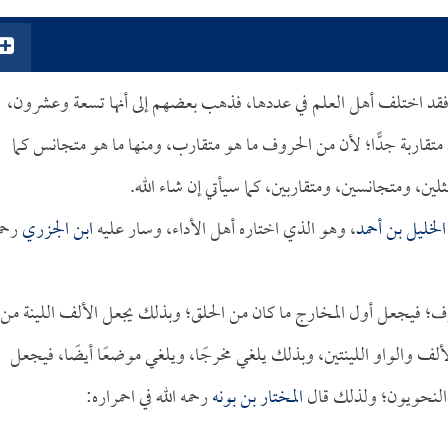
 فقد اختلف أهل العلم في عددها، فذهب بعضهم إلى أنها تسعة وعشرون،
قاربة جدًّا؛ لأن من الحروف ما هو متقارب، ومنها ما هو متجانس كما
لين، ومتجانسين، ومتقاربين، كما سيأتي إن شاء الله.
الخليل بن أحمد
، وهو الذي اختاره أهل الأداء، وسار عليه
ابن الجزري
رحم
وف؛ فيجعل أول المخارج ما كان من الحلق؛ وبذلك يجعل الألف اللينة من
 الألف والواو اللينتين، وبذلك يلغي مخرجًا، ويلغي موضعًا أيضًا، فيجعل
 النحويون؛ ولذلك قال
المختار بن بونه
رحمه الله في احمراره: