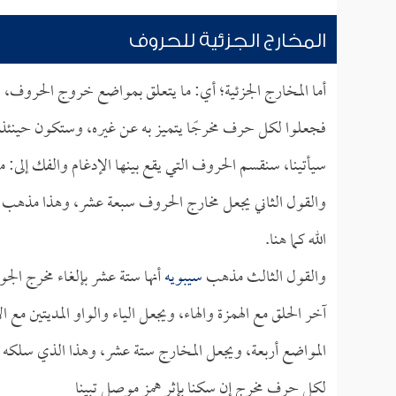
المخارج الجزئية للحروف
أما المخارج الجزئية؛ أي: ما يتعلق بمواضع خروج الحروف،
فجعلوا لكل حرف مخرجًا يتميز به عن غيره، وستكون حينئذ مت
سيأتينا، سنقسم الحروف التي يقع بينها الإدغام والفك إلى: مث
والقول الثاني يجعل مخارج الحروف سبعة عشر، وهذا مذهب
الله كما هنا.
والقول الثالث مذهب
سيبويه
أنها ستة عشر بإلغاء مخرج الج
آخر الحلق مع الهمزة والهاء، ويجعل الياء والواو المديتين مع
المواضع أربعة، ويجعل المخارج ستة عشر، وهذا الذي سلكه
لكل حرف مخرج إن سكنا بإثر همز موصل تبينا