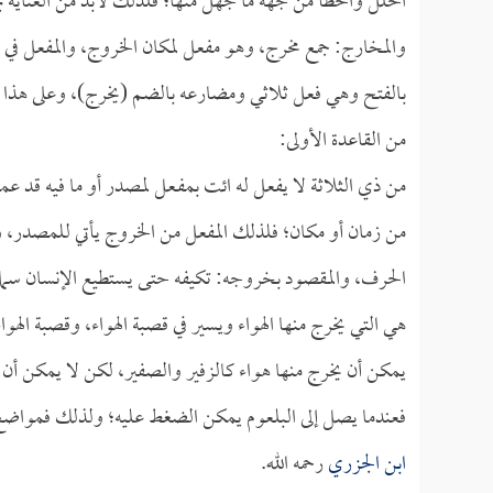
الخلل والخطأ من جهة ما جهل منها؛ فلذلك لابد من العناية به
والمخارج: جمع مخرج، وهو مفعل لمكان الخروج، والمفعل في م
بالفتح وهي فعل ثلاثي ومضارعه بالضم (يخرج)، وعلى هذا فال
من القاعدة الأولى:
من ذي الثلاثة لا يفعل له ائت بمفـعل لمصدر أو ما فيه قد عم
من زمان أو مكان؛ فلذلك المفعل من الخروج يأتي للمصدر، وي
الحرف، والمقصود بخروجه: تكيفه حتى يستطيع الإنسان سماعه،
هي التي يخرج منها الهواء ويسير في قصبة الهواء، وقصبة ال
يمكن أن يخرج منها هواء كالزفير والصفير، لكن لا يمكن أن 
فعندما يصل إلى البلعوم يمكن الضغط عليه؛ ولذلك فمواضع ا
ابن الجزري
رحمه الله.