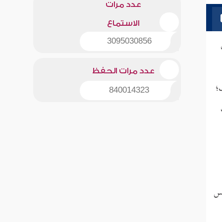
عدد مرات
الاستماع
3095030856
عدد مرات الحفظ
ف؛
840014323
مس