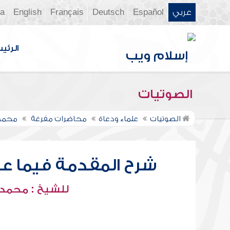
عربي
Español
Deutsch
Français
English
ia
الرئي
الصوتيات
الصوتيات
علماء ودعاة
محاضرات مفرغة
محمد 
شرح المقدمة فيما على 
للشيخ : محمد 