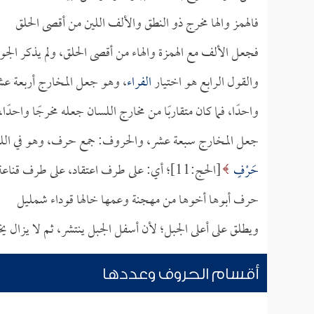
فالهمز والها مخرج ذو النطق والألف اللين من أقصى الحلق
فجعل الألف مع الهمزة والهاء من أقصى الحلق، ولم يذكر الج
والقول الرابع هو اختيار
الفراء
، وهو جعل المخارج أربعة عشر
واحدًا، فما كان متقاربًا من مخارج اللسان جعله مخرجًا واحدًا
جعل المخارج سبعة عشر، والحروف: جمع حرف، وهو في اللغة
حَرْفٍ
[الحج:11]؛ أي: على طرف اعتقاد، على طرف قناعة، ويطلق على الضامر من الحيوان، ومنه قول
حرف أبوها أخوها من مهجنة وعمها خالها قوداء شمليل
ويطلق على أعلى الجبل؛ لأن أسفل الجبل ينتشر، ثم لا يزال يخ
أقسام الحروف وعددها