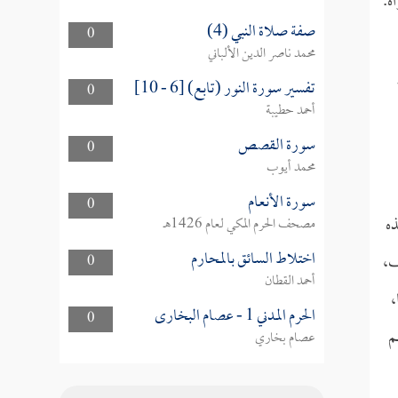
ه.
صفة صلاة النبي (4)
0
محمد ناصر الدين الألباني
تفسير سورة النور (تابع) [6 - 10]
0
أحمد حطيبة
سورة القصص
0
محمد أيوب
سورة الأنعام
0
ذه
مصحف الحرم المكي لعام 1426هـ
اختلاط السائق بالمحارم
ف،
0
أحمد القطان
،
الحرم المدني 1 - عصام البخارى
0
م
عصام بخاري