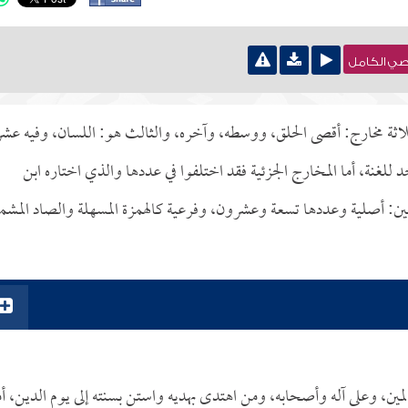
نصي الكامل
ثة مخارج: أقصى الحلق، ووسطه، وآخره، والثالث هو: اللسان، وفيه عشر
للغنة، أما المخارج الجزئية فقد اختلفوا في عددها والذي اختاره ابن
ين: أصلية وعددها تسعة وعشرون، وفرعية كالهمزة المسهلة والصاد المشم
مين، وعلى آله وأصحابه، ومن اهتدى بهديه واستن بسنته إلى يوم الدين، أم