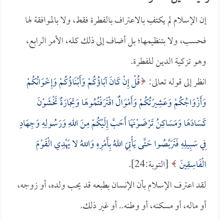
إن الإسلام لم يكتفِ بالاعتراف بالفطرة فقط، ولا بالموافقة لها
فحسب، ولا بتنظيمها؛ بل أضاف إلى ذلك كله، الأمر الرابع،
وهو تزكية الدين للفطرة.
انظر إلى قوله تعالى:
قُلْ إِنْ كَانَ آبَاؤُكُمْ وَأَبْنَاؤُكُمْ وَإِخْوَانُكُمْ
وَأَزْوَاجُكُمْ وَعَشِيرَتُكُمْ وَأَمْوَالٌ اقْتَرَفْتُمُوهَا وَتِجَارَةٌ تَخْشَوْنَ
كَسَادَهَا وَمَسَاكِنُ تَرْضَوْنَهَا أَحَبَّ إِلَيْكُمْ مِنَ اللهِ وَرَسُولِهِ وَجِهَادٍ
فِي سَبِيلِهِ فَتَرَبَّصُوا حَتَّى يَأْتِيَ اللهُ بِأَمْرِهِ وَاللهُ لا يَهْدِي الْقَوْمَ
الْفَاسِقِينَ
[التوبة:24].
لقد اعترف الإسلام بأن الإنسان بطبعه قد يحب ولده، أو زوجه،
أو ماله، أو مسكنه، أو وطنه.. أو غير ذلك.