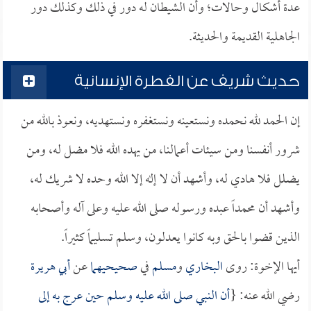
عدة أشكال وحالات؛ وأن الشيطان له دور في ذلك وكذلك دور
الجاهلية القديمة والحديثة.
حديث شريف عن الفطرة الإنسانية
إن الحمد لله نحمده ونستعينه ونستغفره ونستهديه، ونعوذ بالله من
شرور أنفسنا ومن سيئات أعمالنا، من يهده الله فلا مضل له، ومن
يضلل فلا هادي له، وأشهد أن لا إله إلا الله وحده لا شريك له،
وأشهد أن محمداً عبده ورسوله صلى الله عليه وعلى آله وأصحابه
الذين قضوا بالحق وبه كانوا يعدلون، وسلم تسليماً كثيراً.
أيها الإخوة: روى
البخاري
و
مسلم
في
صحيحيهما
عن
أبي هريرة
رضي الله عنه: {
أن النبي صلى الله عليه وسلم حين عرج به إلى