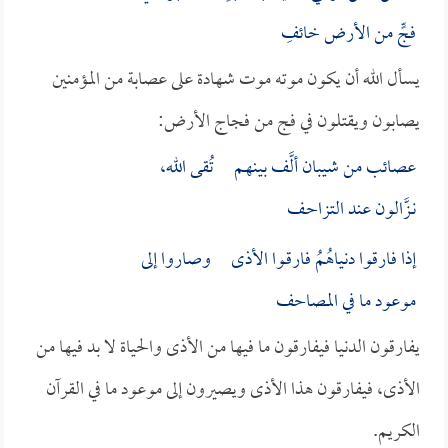
فجٍّ من الأرض خائفِ
يسأل الله أن يكون موته موت شهادة على عصابة من المؤمنين
يصابون ويقتلون في فج من فجاج الأرض:
عصائب من شيبان ألَّف بينهـم تُقى الله،
نـزَّالون عند التزاحـف
إذا فارقوا دنياهُمُ فارقـوا الأذى وصاروا إلى
موعود ما في المصاحف
يفارقون الدنيا فيفارقون ما فيها من الأذى والحياة لا بد فيها من
الأذى، فيفارقون هذا الأذى ويصيرون إلى موعود ما في القرآن
الكريم.