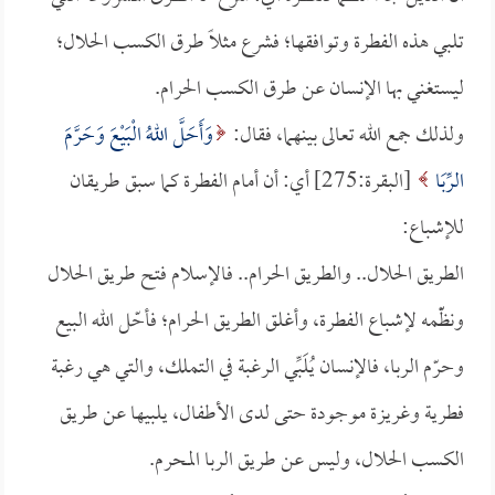
تلبي هذه الفطرة وتوافقها؛ فشرع مثلاً طرق الكسب الحلال؛
ليستغني بها الإنسان عن طرق الكسب الحرام.
ولذلك جمع الله تعالى بينهما، فقال:
وَأَحَلَّ اللهُ الْبَيْعَ وَحَرَّمَ
الرِّبَا
[البقرة:275] أي: أن أمام الفطرة كما سبق طريقان
للإشباع:
الطريق الحلال.. والطريق الحرام.. فالإسلام فتح طريق الحلال
ونظّّمه لإشباع الفطرة، وأغلق الطريق الحرام؛ فأحّل الله البيع
وحرّم الربا، فالإنسان يُلَبِّي الرغبة في التملك، والتي هي رغبة
فطرية وغريزة موجودة حتى لدى الأطفال، يلبيها عن طريق
الكسب الحلال، وليس عن طريق الربا المحرم.