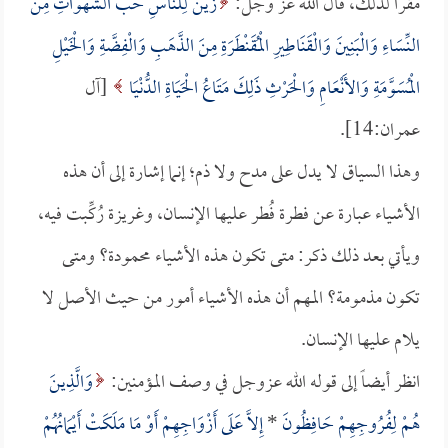
مقراً لذلك، قال الله عز وجل:
زُيِّنَ لِلنَّاسِ حُبُّ الشَّهَوَاتِ مِنَ
النِّسَاءِ وَالْبَنِينَ وَالْقَنَاطِيرِ الْمُقَنْطَرَةِ مِنَ الذَّهَبِ وَالْفِضَّةِ وَالْخَيْلِ
الْمُسَوَّمَةِ وَالأَنْعَامِ وَالْحَرْثِ ذَلِكَ مَتَاعُ الْحَيَاةِ الدُّنْيَا
[آل
عمران:14].
وهذا السياق لا يدل على مدح ولا ذم؛ إنما إشارة إلى أن هذه
الأشياء عبارة عن فطرة فُطر عليها الإنسان، وغريزة رُكِّبت فيه،
ويأتي بعد ذلك ذكر: متى تكون هذه الأشياء محمودة؟ ومتى
تكون مذمومة؟ المهم أن هذه الأشياء أمور من حيث الأصل لا
يلام عليها الإنسان.
انظر أيضاً إلى قوله الله عزوجل في وصف المؤمنين:
وَالَّذِينَ
هُمْ لِفُرُوجِهِمْ حَافِظُونَ
*
إِلاَّ عَلَى أَزْوَاجِهِمْ أَوْ مَا مَلَكَتْ أَيْمَانُهُمْ