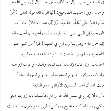
في نفسه من حب المال؛ ولذلك تنفق هذا المال في سبيل الله عز
وجل... وفي الحديث الصحيح: {
لما أنـزل الله قوله تعالى: ((
لَنْ
تَنَالُوا الْبِرَّ حَتَّى تُنْفِقُوا مِمَّا تُحِبُّونَ))[آل عمران:92] جاء أحد
الصحابة إلى النبي صلى الله عليه وسلم، وأخبره أن أحب ماله
إليه -بيرحاء- وهي بئرٌ ومزارع في
المدينة} كما أخبر النبي صلى
الله عليه وسلم، في الحديث السابق؛ فليقدمه أمامه ليوم
الحساب. وإذا كان الإنسان يحب المتعة والبقاء في قرب زوجته
وأولاده، ويكره الخروج للدعوة، أو الخروج للجهاد -مثلاً-
فإنك تجد أن أحد المسلمين الأوائل، وهو
النابغة
، أراد أن يخرج في سبيل الله عز وجل، فأمسكت به زوجته وهي
تبكي وتسائله: كيف تخرج وتتركني؟ فولى وهو يقول لها:
يا بنت