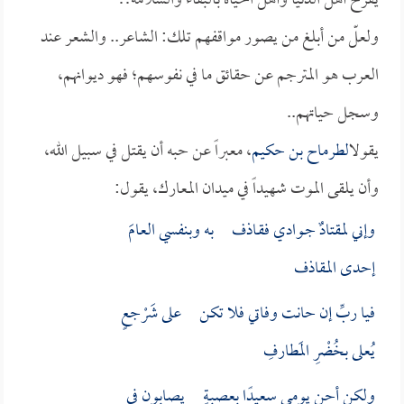
يفرح أهل الدنيا وأهل الحياة بالبقاء والسلامة!!
ولعلّ من أبلغ من يصور مواقفهم تلك: الشاعر.. والشعر عند
العرب هو المترجم عن حقائق ما في نفوسهم؛ فهو ديوانهم،
وسجل حياتهم..
يقول
الطرماح بن حكيم
، معبراً عن حبه أن يقتل في سبيل الله،
وأن يلقى الموت شهيداً في ميدان المعارك، يقول:
وإني لمقتادٌ جـوادي فقـاذف به وبنفسي العامَ
إحدى المقاذف
فيا ربِّ إن حانت وفاتي فلا تكن على شَرْجعٍ
يُعلى بخُضْرِ المَطارفِ
ولكن أحن يومي سعيدًا بعصبـةٍ يصابون في