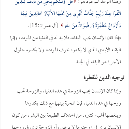
وهذا الوعد الموعود هو:
قُلْ أَؤُنَبِّئُكُمْ بِخَيْرٍ مِنْ ذَلِكُمْ لِلَّذِينَ
اتَّقَوْا عِنْدَ رَبِّهِمْ جَنَّاتٌ تَجْرِي مِنْ تَحْتِهَا الأَنْهَارُ خَالِدِينَ فِيهَا
وَأَزْوَاجٌ مُطَهَّرَةٌ وَرِضْوَانٌ مِنَ اللهِ
[آل عمران:15].
فإذا كان الإنسان يحب البقاء، فلا بد له في الدنيا من الموت، وإنما
البقاء الأبدي الذي لا يكدره خوف الموت، ولا يكدره حلول
الأجل؛ هو البقاء في الجنة.
توجيه الدين للفطرة
وإذا كان الإنسان يحب الزوجة في هذه الدنيا، والزوجة تحب
زوجها في هذه الدنيا، فإن المحبة بينهما مع ذلك يكدرها
وينغصها أشياء كثيرة: من اختلاف الطبيعة بين البشر، من كون
الإنسان يرى في زوجته ما لا يرضى، أو الزوجة ترى في زوجها