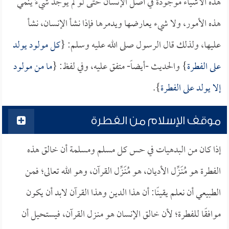
هذه الأشياء موجودة في أصل الإنسان حتى لو لم يوجد شيءٌ يُنمي
هذه الأمور، ولا شيء يعارضها ويدمرها فإذا نشأ الإنسان، نشأ
عليها، ولذلك قال الرسول صلى الله عليه وسلم: {
كل مولود يولد
على الفطرة
} والحديث -أيضاً- متفق عليه، وفي لفظ: {
ما من مولود
إلا يولد على الفطرة
}.
موقف الإسلام من الفطرة
إذا كان من البدهيات في حس كل مسلم ومسلمة أن خالق هذه
الفطرة هو مُنَـزِّل الأديان، هو مُنَـزِّل القرآن، وهو الله تعالى؛ فمن
الطبيعي أن نعلم يقينًا: أن هذا الدين وهذا القرآن لابد أن يكون
موافقًا للفطرة؛ لأن خالق الإنسان هو منـزل القرآن، فيستحيل أن