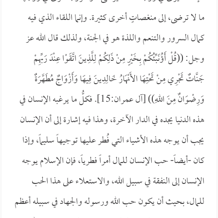
ما لا ترضى، إلى منغصاتٍ أخرى كثيرة. وإنما اللقاء الذي فيه
كمال السرور والتنعم واللذة هو في الجنة، ولذلك قال الله عز
وجل: ((
قُلْ أَؤُنَبِّئُكُمْ بِخَيْرٍ مِنْ ذَلِكُمْ لِلَّذِينَ اتَّقَوْا عِنْدَ رَبِّهِمْ
جَنَّاتٌ تَجْرِي مِنْ تَحْتِهَا الأَنْهَارُ خَالِدِينَ فِيهَا وَأَزْوَاجٌ مُطَهَّرَةٌ
وَرِضْوَانٌ مِنَ اللهِ)) [آل عمران:15]. فكلُّ ما يرغبه الإنسان في
هذه الدنيا يجده في الدار الآخرة، وهذا فيه إشارة إلى أن الإنسان
يجب أن يوجه هذه الأشياء التي فُطر عليها توجيهاً سليماً، وإذا
كان -أيضاً- حب الإنسان للمال أمراً فطرياً، فإن الإسلام يوجه
الإنسان إلى النفقة في سبيل الله، والاستعلاء على هذا الحب
للمال، بحيث أن يكون حب الله ورسوله والجهاد في سبيله أعظم