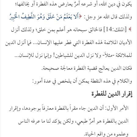
يكون في دين الله، أو شـرعه أمرٌ يعارض هذه الفطرة أو يخالفها؛
ولذلك قال الله عز وجل:
أَلا يَعْلَمُ مَنْ خَلَقَ وَهُوَ اللَّطِيفُ الْخَبِيرُ
[الملك:14] فالخالق سبحانه هو أعلم بمن خلق؛ ولذلك أنـزل
الأديان الملائمة لهذه الفطرة التي فطر عليها الإنسان... فما أنـزل الدين
للملائكة -مثلاً- ولا نـزل الدين للشياطين! وإنما نـزل للإنسان...
فكان الدين يعالج قضية الفطرة معالجة صحيحة.
والكلام في هذه النقطة يمكن أن يلخص في عدة أمور:
إقرار الدين للفطرة
الأمر الأول: أن الدين جاء مقراً بالفطرة معترفاً بوجودها، وإقرار
الدين بالفطرة هو أمرٌ طبعي، ولكن يؤكد لنا ما عرفه الناس
وعلموه من واقع الحياة.