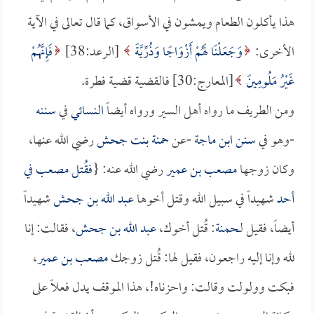
هذا يأكلون الطعام ويمشون في الأسواق، كما قال تعالى في الآية
الأخرى:
وَجَعَلْنَا لَهُمْ أَزْوَاجًا وَذُرِّيَّةً
[الرعد:38]
فَإِنَّهُمْ
غَيْرُ مَلُومِينَ
[المعارج:30] فالقضية قضية فطرة.
ومن الطريف ما رواه أهل السير ورواه أيضاً
النسائي
في
سننه
-وهو في
سنن ابن ماجة
-عن
حمنة بنت جحش
رضي الله عنها،
وكان زوجها
مصعب بن عمير
رضي الله عنه: {
فقُتل
مصعب
في
أحد
شهيداً في سبيل الله وقتل أخوها
عبد الله بن جحش
شهيداً
أيضاً، فقيل لـ
حمنة
: قُتل أخوك،
عبد الله بن جحش
، فقالت: إنا
لله وإنا إليه راجعون، فقيل لها: قُتل زوجك
مصعب بن عمير
،
فبكت وولولت وقالت: واحزناه!، هذا الموقف يدل فعلاً على