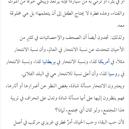
أو في بئر، أو ترمي به من سيارة؛ فإنه يرتعد ويبكي خوفًا من الموت
والفناء، وهذه فطرة لا يحتاج الطفل إلى أن يتعلمها؛ بل هي مخلوقة
معه.
ولذلك: تجدون أيضاً أن الصحف والإحصائيات في كثيرٍ من
الأحيان تتحدث عن نسبة الانتحار في العالم، وأن نسبة الانتحار
مثلاً، في
أمريكا
كذا، ونسبة الانتحار في
بريطانيا
كذا، ونسبة الانتحار
في
روسيا
كذا، وأن أعلى نسبة للانتحار هي في البلد الفلاني.
ويعتبرون الانتحار مسألة شاذة، بغض النظر عن أضرارها أو آثارها،
فهم ينظرون إليها على أنها مسألة شاذة وتدل على انحراف في تربية
هذا المجتمع، ولو كان أي مجتمع، لماذا؟
لأن حب البقاء وحب الحياة، أمرٌ فطري غريزي مركب في أصل