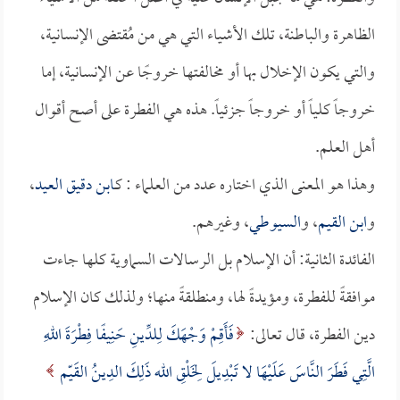
الظاهرة والباطنة، تلك الأشياء التي هي من مُقتضى الإنسانية،
والتي يكون الإخلال بها أو مخالفتها خروجًا عن الإنسانية، إما
خروجاً كلياً أو خروجاً جزئياً. هذه هي الفطرة على أصح أقوال
أهل العلم.
وهذا هو المعنى الذي اختاره عدد من العلماء : كـ
ابن دقيق العيد
،
و
ابن القيم
، و
السيوطي
، وغيرهم.
الفائدة الثانية: أن الإسلام بل الرسالات السماوية كلها جاءت
موافقةً للفطرة، ومؤيدةً لها، ومنطلقةً منها؛ ولذلك كان الإسلام
دين الفطرة، قال تعالى:
فَأَقِمْ وَجْهَكَ لِلدِّينِ حَنِيفًا فِطْرَةَ اللهِ
الَّتِي فَطَرَ النَّاسَ عَلَيْهَا لا تَبْدِيلَ لِخَلْقِ الله ذَلِكَ الدِينُ القَيّم