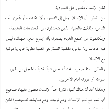
لكن الإنسان مفطور على العبودية.
من الفطرة: أن الإنسان يميل إلى التستر، وألا ينكشف أو يتّعرى أمام
الناس؛ ولذلك فالعلماء الذين يتحدثون عن المجتمعات القديمة،
ويتكلمون عن مجتمع الغابة؛ يصفونه بأنه مجتمع متعرٍ، متهتك، ليس
فيه حجاب ولا لباس، فقضية التستر هي قضية فطرية غريزية مركبة
مع الإنسان.
والطفل - منذ صغره - تجد أنه يحس شيئًا فشيئًا بالخجل من ظهور
سوءته أو عورته أمام الآخرين.
وهكذا تجد أن هناك أشياء كثيرة جداً الإنسان مفطور عليها، صحيح
أنها تنمو مع نمو الإنسان، ومع تربيته، ومع معايشته للمجتمع؛ لكن