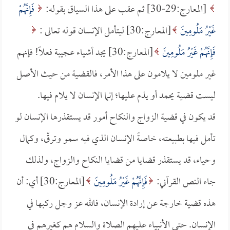
[المعارج:29-30] ثم عقب على هذا السياق بقوله:
فَإِنَّهُمْ
غَيْرُ مَلُومِينَ
[المعارج:30] ليتأمل الإنسان قوله تعالى :
فَإِنَّهُمْ غَيْرُ مَلُومِينَ
[المعارج:30] يجد أشياء عجيبة فعلاً! فإنهم
غير ملومين لا يلامون على هذا الأمر، فالقضية من حيث الأصل
ليست قضية يحمد أو يذم عليها؛ إنما الإنسان لا يلام فيها.
قد يكون في قضية الزواج والنكاح أمور قد يستقذرها الإنسان لو
تأمل فيها بطبيعته، خاصةً الإنسان الذي فيه سمو وترقّ، وكمال
وحياء، قد يستقذر قضايا من قضايا النكاح والزواج، ولذلك
جاء النص القرآني:
فَإِنَّهُمْ غَيْرُ مَلُومِينَ
[المعارج:30] أي: أن
هذه قضية خارجة عن إرادة الإنسان، فالله عز وجل ركبها في
الإنسان. حتى الأنبياء عليهم الصلاة والسلام هم كغيرهم في