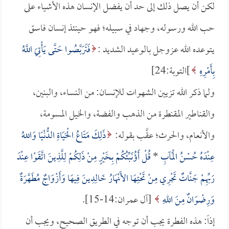
لكن أن يصل ذلك إلى حد أن يفضل الإنسان هذه الأشياء على
حب الله ورسوله، وجهاد في سبيله؛ فهو حينئذ إنسان فاسق
يتوعده الله عزوجل بالوعيد الشديد :
فَتَرَبَّصُوا حَتَّى يَأْتِيَ اللَّهُ
بِأَمْرِهِ
]التوبة:24]
ولما ذكر الله تزيين الشهوات للإنسان: من النساء، والبنين،
والقناطير المقنطرة من الذهب والفضة، والخيل المسومة،
والأنعام، والحرث؛ عقَّب بقوله:
ذَلِكَ مَتَاعُ الْحَيَاةِ الدُّنْيَا وَاللهُ
عِنْدَهُ حُسْنُ الْمَآبِ
*
قُلْ أَؤُنَبِّئُكُمْ بِخَيْرٍ مِنْ ذَلِكُمْ لِلَّذِينَ اتَّقَوْا عِنْدَ
رَبِّهِمْ جَنَّاتٌ تَجْرِي مِنْ تَحْتِهَا الأَنْهَارُ خَالِدِينَ فِيهَا وَأَزْوَاجٌ مُطَهَّرَةٌ
وَرِضْوَانٌ مِنَ اللهِ
[آل عمران:14-15].
إذاً: هذه الفطرة يجب أن توجه في الطريق الصحيح، ويجب أن