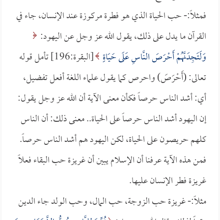
فمثلاً:- حب الحياة الذي هو فطرة مركوزة عند الإنسان، جاء في
القرآن ما يدل على ذلك، يقول الله عز وجل عن اليهود:
وَلَتَجِدَنَّهُمْ أَحْرَصَ النَّاسِ عَلَى حَيَاةٍ
[البقرة:196] تأمل قوله
تعالى: (أَحْرَصَ) واحرص كما يقول علماء اللغة أفعل تفضيل،
أي: أشد الناس حرصاً فكأن معنى الآية أن الله عز وجل يقول:
إن اليهود أشد الناس حرصاً على الحياة.. معنى ذلك: أن الناس
كلهم حريصون على الحياة، لكن اليهود هم أشد الناس حرصاً.
فمن هذه الآية عرفنا أن الإسلام يبين أن غريزة حب البقاء فعلاً
غريزة فطر الإنسان عليها.
مثلاً:- غريزة حب الزوجة، حب المال، وحب الولد جاء الدين