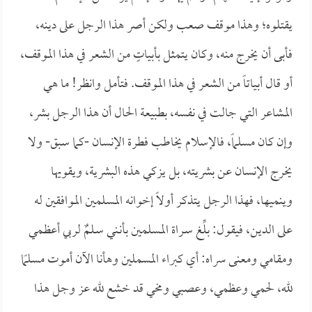
يقتلوه؛ وهذا موقف صعب ولكن أصر هذا الرجل على دينه،
فأبى أن يخرج منه، وكان يتمثل بأبياتٍ من الشعر في هذا الموقف،
أو قال أبياتاً من الشعر في هذا الموقف. فتأمل وانظر! ما هي
المشاعر التي جالت في نفسه، بطبيعة الحال أن هذا الرجل بشر،
وإن كان مسلماً، فالإسلام يخاطب فطرة الإنسان -كما سبق- ولا
يخرج الإنسان عن بشريته، بل يزكي هذه البشرية، ويقويها
وينميها، فهذا الرجل يتذكر أولاً إخوانه المسلمين الموافقين له
على الدين، فيقول:
بلِّغ سـراة المسلمين بأنـني سـلمٌ لربي أعظـمي
ومقامي ومعنى سراه: أي كبراء المسملين وهأنا الآن أموت مسلمًا
لله، لحمي وعظمي، وعصبي ومخي قد خشع لله عز وجل هذا