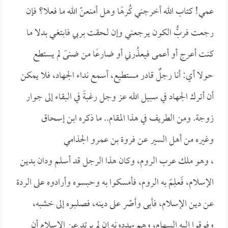
عمي! كتاب الله أخرجني كُرهًا وهل أمنعنّ الله ما فعلا؟
فإن
رجعت فربُّ الكون يرجعني وإن لـحقت بربي فابتغـي بدلا
ما
كنت أعرج أو أعمى فيعذُرني أو ضارعًا من ضنىً لم يستطع
حولا أي: أنا رجلٌ قادر مستطيع، أسمع نداء الجهاد، فلا يمكن
أن أترك الجهاد في سبيل الله عز وجل رغبةً في البقاء إلى جوار
زوجة. ومن الطريف في هذا المقام.. ما ذكره
ابن إسحاق
وغيره من أهل السير عن
فروة بن عمرو الجذامي
، وهو ملك عرب الروم، وكان هذا الرجل قد أسلم ودان بدين
الإسلام، فَعلِمَ به الروم، فأمسكوا به وحبسوه وأرادوه على الردة
عن دين الإسلام، فأبى وأصّر على دينه، فصلبوه إلى خشبه،
وفوقوا إليه السهام، وهم يهددونه إن لم يرتد عن الإسلام أن