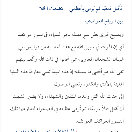
فأُقتل قعصًا ثم يُرمى بأعظمـي كضغث الخلا
بين الرياح العواصفِ
ويصبح قبري بطن نسرٍ مقيلـه بجو السماء، في نسورٍ عواكفِ
أي إن المـوت في سبيـل الله مع هذه العصـابة من فوارس بني
شيبان الشجعان المغاوير، ممن تحابوا في ذات الله وألَّف بينهم
تقى الله هو أقصى ما يتمناه؛ إذ هذه الميتة تعني مفارقة هذه الدنيا
المليئة بالأذى والكدر، وتعني الوصول
إلى جنات الله التي وعدها المتقين والشهداء، ولا يضير الشهيد
أن يُقتل قتلاً سريعًا، ثم تُرمى عظامه في الصحراء لتتنازعها تلك
النسور العواكف العوائف.