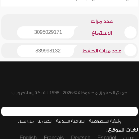
عدد مرات
3095029171
الاستماع
عدد مرات الحفظ
839998132
جميع الحقوق محفوظة © 2026 - 1998 لشبكة إسلام ويب
وثيقة الخصوصية
اتفاقية الخدمة
اتصل بنا
من نحن
لغات الموقع:
عربي
Español
Deutsch
Français
English