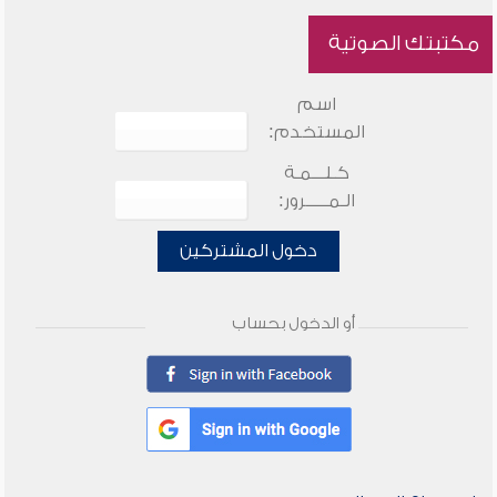
مكتبتك الصوتية
اسم
المستخدم:
كـلـــمـة
الـمـــــرور:
دخول المشتركين
أو الدخول بحساب