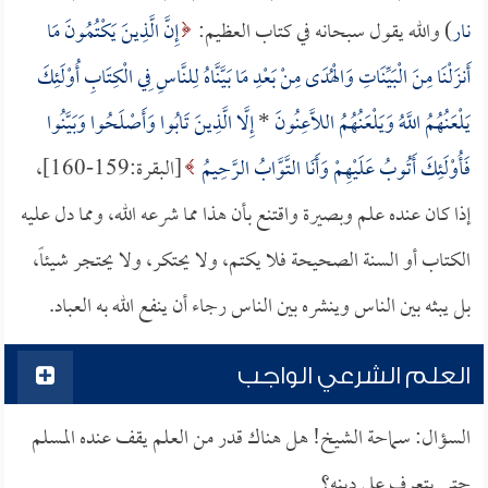
نار
) والله يقول سبحانه في كتاب العظيم:
إِنَّ الَّذِينَ يَكْتُمُونَ مَا
أَنزَلْنَا مِنَ الْبَيِّنَاتِ وَالْهُدَى مِنْ بَعْدِ مَا بَيَّنَّاهُ لِلنَّاسِ فِي الْكِتَابِ أُوْلَئِكَ
يَلْعَنُهُمُ اللَّهُ وَيَلْعَنُهُمُ اللَّاعِنُونَ
*
إِلَّا الَّذِينَ تَابُوا وَأَصْلَحُوا وَبَيَّنُوا
فَأُوْلَئِكَ أَتُوبُ عَلَيْهِمْ وَأَنَا التَّوَّابُ الرَّحِيمُ
[البقرة:159-160]،
إذا كان عنده علم وبصيرة واقتنع بأن هذا مما شرعه الله، ومما دل عليه
الكتاب أو السنة الصحيحة فلا يكتم، ولا يحتكر، ولا يحتجر شيئاً،
بل يبثه بين الناس وينشره بين الناس رجاء أن ينفع الله به العباد.
العلم الشرعي الواجب
السؤال: سماحة الشيخ! هل هناك قدر من العلم يقف عنده المسلم
حتى يتعرف على دينه؟