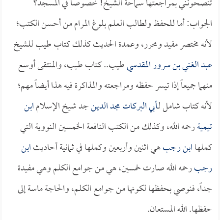
تنصحونني بمراجعتها سماحة الشيخ! خصوصاً في المسجد؟
الجواب: أما للحفظ ولطالب العلم بلوغ المرام من أحسن الكتب؛
لأنه مختصر مفيد ومحرر، وعمدة الحديث كذلك كتاب طيب للشيخ
عبد الغني بن سرور المقدسي
طيب.. كتاب طيب، والمنتقى أوسع
منهما جميعاً إذا تيسر حفظه ومراجعته والمذاكرة فيه هذا أيضاً مهم؛
لأنه كتاب شامل لـ
أبي البركات مجد الدين
جد شيخ الإسلام
ابن
تيمية
رحمه الله، وكذلك من الكتب النافعة الخمسين النووية التي
كملها
ابن رجب
هي اثنين وأربعين وكملها في ثمانية أحاديث
ابن
رجب
رحمه الله صارت خمسين، هي من جوامع الكلم وهي مفيدة
جداً، فنوصي بحفظها لكونها من جوامع الكلم، والحاجة ماسة إلى
حفظها. الله المستعان.