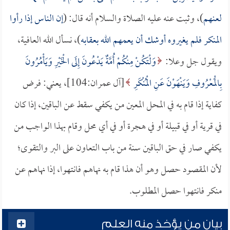
لعنهم
)، وثبت عنه عليه الصلاة والسلام أنه قال: (
إن الناس إذا رأوا
المنكر فلم يغيروه أوشك أن يعمهم الله بعقابه
)، نسأل الله العافية،
ويقول جل وعلا:
وَلْتَكُنْ مِنْكُمْ أُمَّةٌ يَدْعُونَ إِلَى الْخَيْرِ وَيَأْمُرُونَ
بِالْمَعْرُوفِ وَيَنْهَوْنَ عَنِ الْمُنْكَرِ
[آل عمران:104]، يعني: فرض
كفاية إذا قام به في المحل المعين من يكفي سقط عن الباقين، إذا كان
في قرية أو في قبيلة أو في هجرة أو في أي محل وقام بهذا الواجب من
يكفي صار في حق الباقين سنة من باب التعاون على البر والتقوى؛
لأن المقصود حصل وهو أن هذا قام به نهاهم فانتهوا، إذا نهاهم عن
منكر فانتهوا حصل المطلوب.
بيان من يؤخذ منه العلم