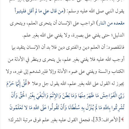
يقول النبي صلى الله عليه وسلم: (
من قال علي ما لم أقل فليتبوأ
مقعده من النار
) الواجب على الإنسان أن يتحرى العلم، ويتحرى
الدليل؛ حتى يفتي على بصيرة، ولا يفتي على الله بغير علم.
فالمقصود: أن العلم دين والفتوى دين فلا بد أن الإنسان يتقيد بما
أوجب الله عليه فلا يفتي بغير علم، بل يتحرى وينظر في الأدلة من
الكتاب والسنة ويفتي على ضوء الأدلة وإلا فليرشدهم إلى غيره، ولا
يجوز له القول على الله بغير علم، الله يقول جل وعلا
قُلْ إِنَّمَا حَرَّمَ
رَبِّيَ الْفَوَاحِشَ مَا ظَهَرَ مِنْهَا وَمَا بَطَنَ وَالإِثْمَ وَالْبَغْيَ بِغَيْرِ الْحَقِّ وَأَنْ
تُشْرِكُوا بِاللَّهِ مَا لَمْ يُنَزِّلْ بِهِ سُلْطَانًا وَأَنْ تَقُولُوا عَلَى اللَّهِ مَا لا تَعْلَمُونَ
[الأعراف:33]، فجعل القول عليه بغير علم فوق مرتبة الشرك؛