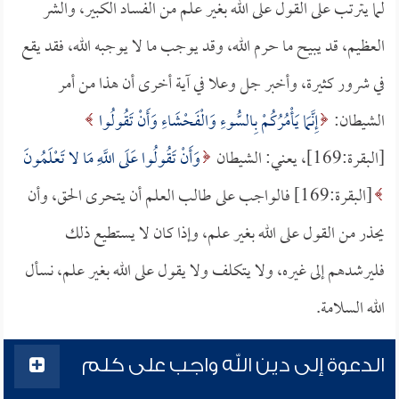
لما يترتب على القول على الله بغير علم من الفساد الكبير، والشر
العظيم، قد يبيح ما حرم الله، وقد يوجب ما لا يوجبه الله، فقد يقع
في شرور كثيرة، وأخبر جل وعلا في آية أخرى أن هذا من أمر
الشيطان:
إِنَّمَا يَأْمُرُكُمْ بِالسُّوءِ وَالْفَحْشَاءِ وَأَنْ تَقُولُوا
[البقرة:169]، يعني: الشيطان
وَأَنْ تَقُولُوا عَلَى اللَّهِ مَا لا تَعْلَمُونَ
[البقرة:169] فالواجب على طالب العلم أن يتحرى الحق، وأن
يحذر من القول على الله بغير علم، وإذا كان لا يستطيع ذلك
فليرشدهم إلى غيره، ولا يتكلف ولا يقول على الله بغير علم، نسأل
الله السلامة.
الدعوة إلى دين الله واجب على كلم