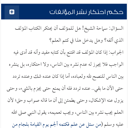
حكم احتكار نشر المؤلفات
السؤال: سماحة الشيخ! هل للمؤلف أن يحتكر الكتاب المؤلف
الذي ألفه؟ وهل يدخل هذا في كتم العلم؟
الجواب: إذا كان المؤلف قد اقتنع بأن كتابه مفيد وأنه قد أدى فيه
الواجب فلا يجوز له عدم نشره بين الناس، ولا احتكاره، بل ينشره
بين الناس للنصح لله ولعباده، أما إذا كان عنده شك وعنده تردد
حتى الآن ما بقي.. عنده تردد فله أن يمنع حتى يجزم بالشيء، وحتى
يزول عنه الإشكال، وحتى يطمئن إلى أن ما قاله صواب وحق؛ لأن
العلم يجب نشره بين الناس، ويجب تعميمه، يقول النبي صلى الله
عليه وسلم (
من سئل عن علم فكتمه ألجم يوم القيامة بلجام من