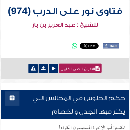
فتاوى نور على الدرب (974)
للشيخ : عبد العزيز بن باز
التفريغ النصي الكامل
حكم الجلوس في المجالس التي
يكثر فيها الجدل والخصام
المقدم: أيها الإخوة المستمعون الكرام!