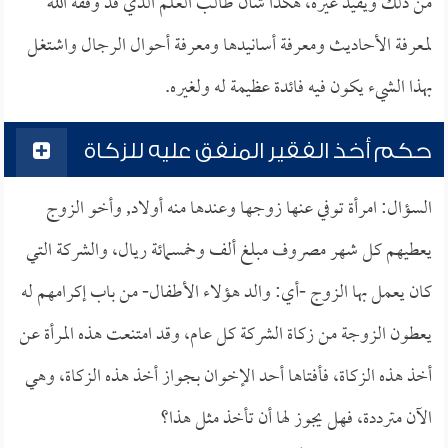
من ذلك ويفيد غيره، هكذا شأن طالب العلم الذي قد وفقه الله
لمعرفة الأحاديث ومعرفة أسانيدها ومعرفة أحوال الرجال واشتغل
بهذا الشيء يكون فيه فائدة عظيمة له ولغيره.
حكم أخذ الفقير المنفق عليه للزكاة
السؤال: امرأة توفي عنها زوجها وعندها منه أولاد, وأخو الزوج
يعطيهم كل شهر مصروف مبلغ ألف وخمسمائة ريال، والشركة التي
كان يعمل بها الزوج -أي: والد هؤلاء الأطفال- من باب إكرامهم له
يعطون الزوجة من زكاة الشركة كل عام، وقد امتنعت هذه المرأة عن
أخذ هذه الزكاة، فأفتاها أحد الإخوان بجواز أخذ هذه الزكاة، وهي
الآن مترددة، فهل يجوز لها أن تأخذ مثل هذا؟