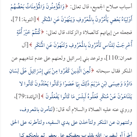
أسباب صلاح الجميع، قال تعالى:
وَالْمُؤْمِنُونَ وَالْمُؤْمِنَاتُ بَعْضُهُمْ
أَوْلِيَاءُ بَعْضٍ يَأْمُرُونَ بِالْمَعْرُوفِ وَيَنْهَوْنَ عَنِ المُنكَرِ
[التوبة:71]،
فجعله من إيمانهم كالصلاة والزكاة، قال تعالى:
كُنْتُمْ خَيْرَ أُمَّةٍ
أُخْرِجَتْ لِلنَّاسِ تَأْمُرُونَ بِالْمَعْرُوفِ وَتَنْهَوْنَ عَنِ الْمُنكَرِ
[آل
عمران:110]، وتوعد بني إسرائيل ولعنهم على عدم تناهيهم عن
المنكر فقال سبحانه
لُعِنَ الَّذِينَ كَفَرُوا مِنْ بَنِي إِسْرَائِيلَ عَلَى لِسَانِ
دَاوُدَ وَعِيسَى ابْنِ مَرْيَمَ ذَلِكَ بِمَا عَصَوْا وَكَانُوا يَعْتَدُونَ كَانُوا لا
يَتَنَاهَوْنَ عَنْ مُنكَرٍ فَعَلُوهُ لَبِئْسَ مَا كَانُوا يَفْعَلُونَ
[المائدة:79]،
وروي عنه عليه الصلاة والسلام أنه قال: (
لتأمرن بالمعروف،
ولتنهون عن المنكر ولتأخذن على يدي السفيه، ولتأطرنه على الحق
أطراً أو ليضربن الله بقلوب بعضكم على بعض ثم يلعنكم كما