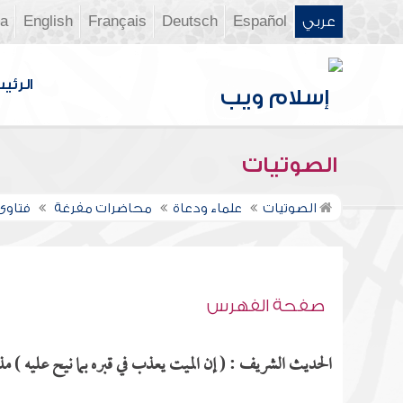
عربي
Español
Deutsch
Français
English
ia
الرئي
الصوتيات
الصوتيات
علماء ودعاة
محاضرات مفرغة
فتاوى ن
صفحة الفهرس
الحديث الشريف : ( إن الميت يعذب في قبره بما نيح عليه ) مذك