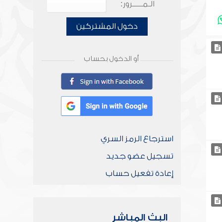
الـمـــــرور:
دخول المشتركين
أو الدخول بحساب
استرجاع الرمز السري
تسجيل عضو جديد
إعادة تفعيل حساب
البث المباشر