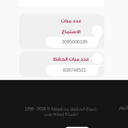
عدد مرات
الاستماع
3095006195
عدد مرات الحفظ
839748521
زوار
جميع الحقوق محفوظة © 2026 - 1998
لشبكة إسلام ويب