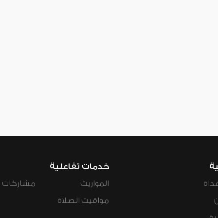
ية
خدمات تفاعلية
داة
المواريث
مشاركات ال
مواقيت الصلاة
رة