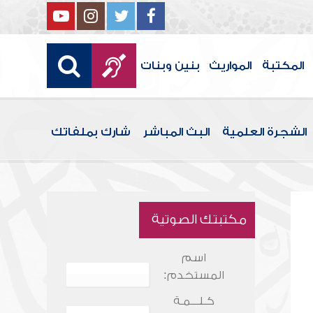
المكتبة
المواريث
بنين وبنات
الشجرة العلمية
البث المباشر
شارك بملفاتك
مكتبتك الصوتية
اسم
المستخدم:
كـلـــمـة