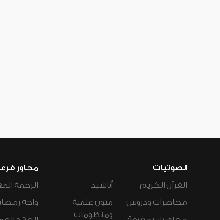
الصوتيات
محاور فرع
القرآن الكريم
أناشيد
الرحمة المه
محاضرات ودروس
متون علمية
واحة رمضان
ومنظومات
محاضرات مفرغة
الحج و العم