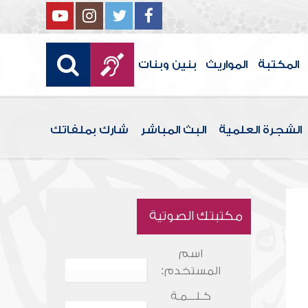
المكتبة
المواريث
بنين وبنات
الشجرة العلمية
البث المباشر
شارك بملفاتك
مكتبتك الصوتية
اسم
المستخدم:
كـلـــمـة