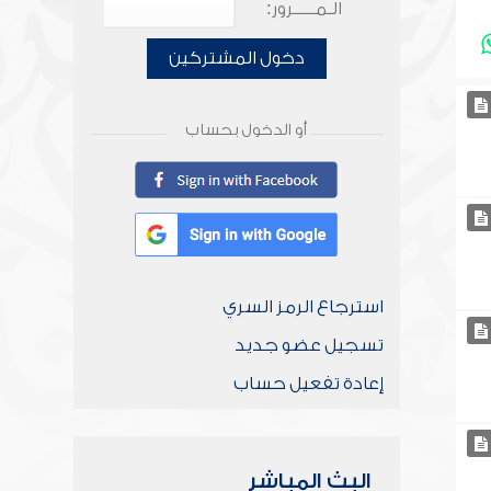
الـمـــــرور:
دخول المشتركين
أو الدخول بحساب
استرجاع الرمز السري
تسجيل عضو جديد
إعادة تفعيل حساب
البث المباشر