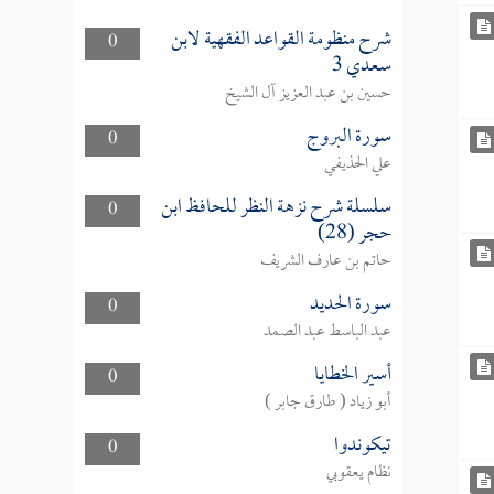
شرح منظومة القواعد الفقهية لابن
0
سعدي 3
حسين بن عبد العزيز آل الشيخ
سورة البروج
0
علي الحذيفي
سلسلة شرح نزهة النظر للحافظ ابن
0
حجر (28)
حاتم بن عارف الشريف
سورة الحديد
0
عبد الباسط عبد الصمد
أسير الخطايا
0
أبو زياد ( طارق جابر )
تيكوندوا
0
نظام يعقوبي