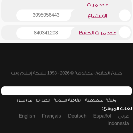
عدد مرات
3095056443
الاستماع
عدد مرات الحفظ
840341208
جميع الحقوق محفوظة © 2026 - 1998 لشبكة إسلام ويب
وثيقة الخصوصية
اتفاقية الخدمة
اتصل بنا
من نحن
لغات الموقع:
عربي
Español
Deutsch
Français
English
Indonesia