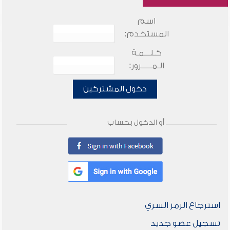
اسم
المستخدم:
كـلـــمـة
الـمـــــرور:
دخول المشتركين
أو الدخول بحساب
استرجاع الرمز السري
تسجيل عضو جديد