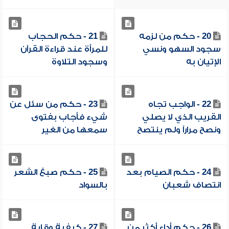
20 - حكم من لزمه
21 - حكم الحجاب
سجود السهو ونسي
للمرأة عند قراءة القرآن
الإتيان به
وسجود التلاوة
22 - الواجب تجاه
23 - حكم من سئل عن
القريب الذي لا يصلي
شيء فأجاب بفتوى
ونصح مراراً ولم ينتصح
سمعها من الغير
24 - حكم الصيام بعد
25 - حكم صبغ الشعر
انتصاف شعبان
بالسواد
26 - حكم أداء أكثر من
27 - كيفية وقاية