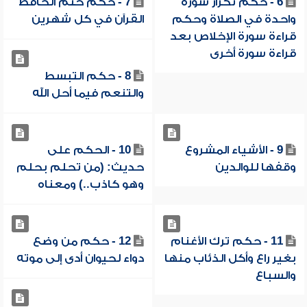
6 - حكم تكرار سورة
7 - حكم ختم الحافظ
واحدة في الصلاة وحكم
القرآن في كل شهرين
قراءة سورة الإخلاص بعد
قراءة سورة أخرى
8 - حكم التبسط
والتنعم فيما أحل الله
9 - الأشياء المشروع
10 - الحكم على
وقفها للوالدين
حديث: (من تحلم بحلم
وهو كاذب..) ومعناه
11 - حكم ترك الأغنام
12 - حكم من وضع
بغير راع وأكل الذئاب منها
دواء لحيوان أدى إلى موته
والسباع