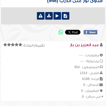
فتاوى نور على الدرب (946)
عبد العزيز بن باز
تقييم المادة:
معلومات : ---
ملحوظة : ---
المستمعين : 354
التنزيل : 1314
قراءة: 6188
الرسائل : 0
المقيميّن : 0
في خزائن : 0