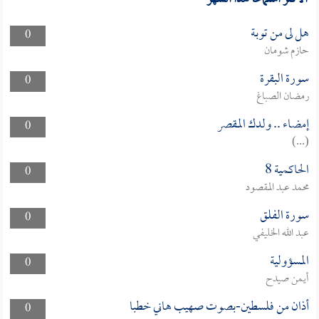
هل لى من توبة
0
حازم شومان
سورة البقرة
0
رمضان الصباغ
إمضاء .. ولدك المقصر
0
(...)
الحاكمية 8
0
محمد عبد المقصود
سورة الفلق
0
عبد الله الخليفي
المسؤولية
0
أيمن صيدح
أذان من فلسطين-بصوت صهيب هاني خطبا
0