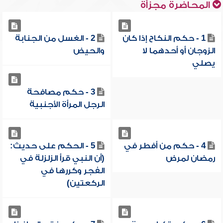
المحاضرة مجزأة
1 - حكم النكاح إذا كان
2 - الغسل من الجنابة
الزوجان أو أحدهما لا
والحيض
يصلي
3 - حكم مصافحة
الرجل المرأة الأجنبية
4 - حكم من أفطر في
5 - الحكم على حديث:
رمضان لمرض
(أن النبي قرأ الزلزلة في
الفجر وكررها في
الركعتين)