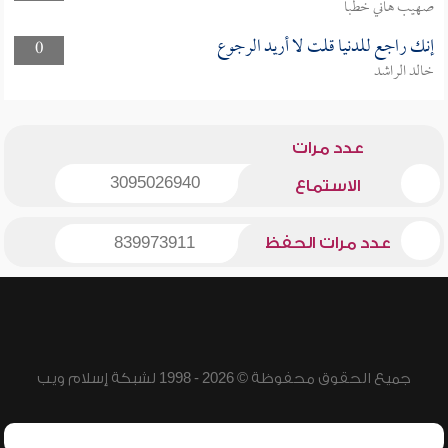
صهيب هاني خطبا
إنك راجع للدنيا قلت لا أريد الرجوع
0
خالد الراشد
عدد مرات
3095026940
الاستماع
عدد مرات الحفظ
839973911
جميع الحقوق محفوظة © 2026 - 1998 لشبكة إسلام ويب