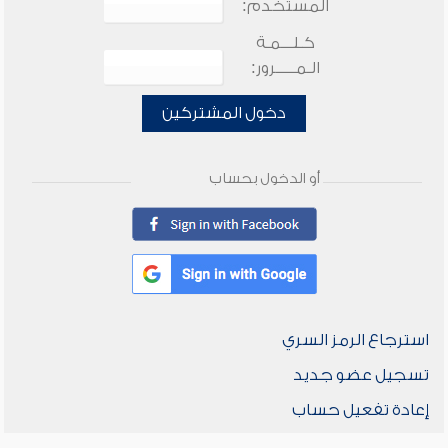
المستخدم:
كـلـــمـة
الـمـــــرور:
دخول المشتركين
أو الدخول بحساب
استرجاع الرمز السري
تسجيل عضو جديد
إعادة تفعيل حساب