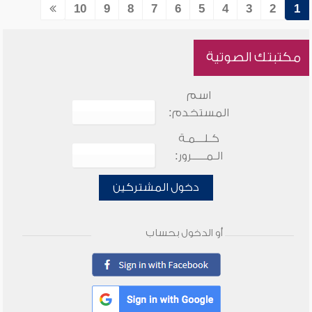
10
9
8
7
6
5
4
3
2
1
مكتبتك الصوتية
اسم
المستخدم:
كـلـــمـة
الـمـــــرور:
دخول المشتركين
أو الدخول بحساب