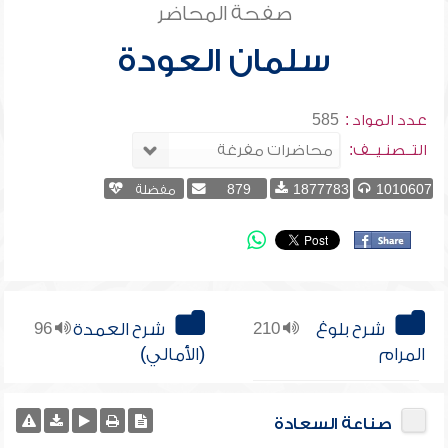
صفحة المحاضر
سلمان العودة
عدد المواد :
585
التــصنـيــف:
1010607
1877783
879
مفضلة
شرح بلوغ
210
شرح العمدة
96
المرام
(الأمالي)
صناعة السعادة