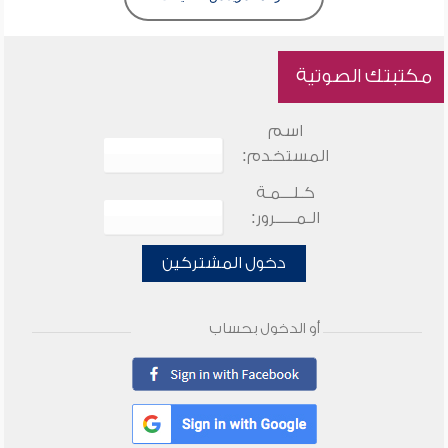
مكتبتك الصوتية
اسم
المستخدم:
كـلـــمـة
الـمـــــرور:
دخول المشتركين
أو الدخول بحساب