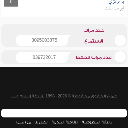
يا مركزي
0
أبو عبد الملك
عدد مرات
3095003875
الاستماع
عدد مرات الحفظ
839722017
جميع الحقوق محفوظة © 2026 - 1998 لشبكة إسلام ويب
وثيقة الخصوصية
اتفاقية الخدمة
اتصل بنا
من نحن