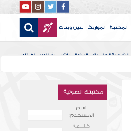
المكتبة
المواريث
بنين وبنات
الشجرة العلمية
البث المباشر
شارك بملفاتك
مكتبتك الصوتية
اسم
المستخدم:
كـلـــمـة