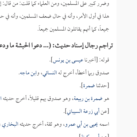
وضرر كبير على المسلمين، ومن العلماء كما قلت: من قال: إن
هذا في أول الأمر، وأنه في حال ضعف المسلمين، وأنه في حا
جميعاً، كما أنهم يقاتلون المسلمين جميعاً.
تراجم رجال إسناد حديث: (... دعوا الحبشة ما ودع
قوله: [أخبرنا
عيسى بن يونس
].
صدوق ربما أخطأ، أخرج له
النسائي
، و
ابن ماجه
.
[حدثنا
ضمرة
].
هو
ضمرة بن ربيعة
، وهو صدوق يهم قليلاً، أخرج حديثه
ا
[عن
أبي زرعة السيباني
].
اسمه
يحيى بن أبي عمرو
، وهو ثقة، أخرج حديثه
البخاري
ف