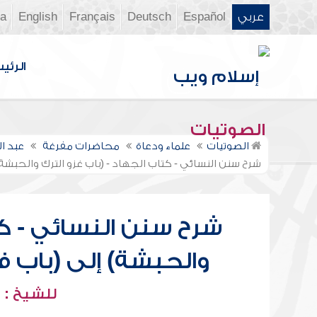
عربي
Español
Deutsch
Français
English
ia
الرئي
الصوتيات
الصوتيات
علماء ودعاة
محاضرات مفرغة
عبد ا
شرح سنن النسائي - كتاب الجهاد - (باب غزو الترك والحبشة
شرح سنن النسائي - كت
والحبشة) إلى (باب 
للشيخ : 