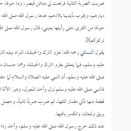
ضربت الضربة الثانية فرفعت لي مدائن قيصر، وما حولها حتى ر
ديارهم، ويخرب بأيدينا بلادهم، فدعا رسول الله صلى الله 
حولها من القرى حتى رأيتها بعيني، قال رسول الله صلى الل
تركوكم)].
يقول
النسائي
رحمه الله: غزو الترك والحبشة، المراد بهذه ا
عليه وسلم، فيما يتعلق بغزو الترك والحبشة، وهما جنسان 
صلى الله عليه وسلم، أن النبي عليه الصلاة والسلام لما
فالنبي صلى الله عليه وسلم نزل وأخذ المعول، وهو: الآلة
قطعة منها تأتي مقدار ثلثها، ثم ضرب ضربةً ثانيةً، وحص
بريق ولمعان، وانكسر باقيها.
عند ذلك خرج رسول الله صلى الله عليه وسلم، وأخذ رداء