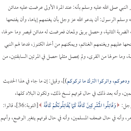
لنبي صلى الله عليه وسلم بأنه: عند المرة الأولى عرضت عليه مدائن
وسلم الرسول: أن يدعو الله عز وجل بأن يغنمهم إياها، وأن يفتحها
الضربة الثانية، وحصل بريق ولمعان فعرضت له مدائن قيصر وما حولها،
تحها عليهم ويغنمهم الغنائم، ويمكنهم من أخذ الكنوز، فدعا لهم النبي
شة، وما حولها من القرى، ولم يحصل مثلما حصل في المرتين السابقتين، من
 ودعوكم، واتركوا الترك ما تركوكم
)]، وقيل: إن ما جاء في هذا الحديث
ين، وأنه بعد ذلك في حال قوتهم نسخ ذلك، وتكون البلاد كلها،
 وجل:
وَقَاتِلُوا الْمُشْرِكِينَ كَافَّةً كَمَا يُقَاتِلُونَكُمْ كَافَّةً
[التوبة:36]، قالوا:
أمر، وأنه في حال ضعف المسلمين، وأنه في حال قوتهم يتغير الوضع، وأنهم