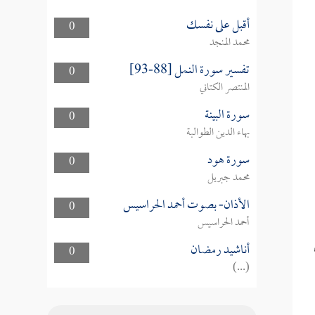
أقبل على نفسك
0
محمد المنجد
تفسير سورة النمل [88-93]
0
المنتصر الكتاني
سورة البينة
0
بهاء الدين الطوالبة
سورة هود
0
محمد جبريل
الأذان- بصوت أحمد الحراسيس
0
أحمد الحراسيس
أناشيد رمضان
0
(...)