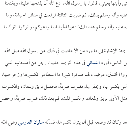
أيتها بعيني، قالوا: يا رسول الله، ادع الله أن يفتحها علينا، ويغنمنا
عليه وآله وسلم بذلك، ثم ضربت الثالثة فرفعت لي مدائن الحبشة، وما
ه عليه وآله وسلم عند ذلك: دعوا الحبشة ما ودعوكم، واتركوا الترك ما
لترجمة: الإشارة إلى ما ورد من الأحاديث في ذلك عن رسول الله صلى الله
من الناس، أورد
النسائي
في هذه الترجمة حديث رجل من أصحاب النبي
 حفروا الخندق، عرضت لهم صخرة كبيرة ما استطاعوا تكسيرها وزحزحتها،
 التي يكسر بها، ويحفر بها، فضرب ضربةً، فحصل بريق ولمعان، وانكسرت
ل مثل الأولى بريق ولمعان، وانكسر ثلث، ثم بعد ذلك ضرب ضربةً، وحصل
ه، وكان قد وضعه قبل أن ينزل لكسرها، فسأله
سلمان الفارسي
رضي الله