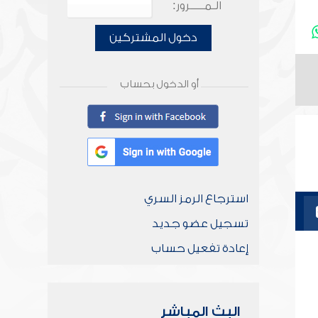
الـمـــــرور:
دخول المشتركين
أو الدخول بحساب
استرجاع الرمز السري
تسجيل عضو جديد
إعادة تفعيل حساب
البث المباشر