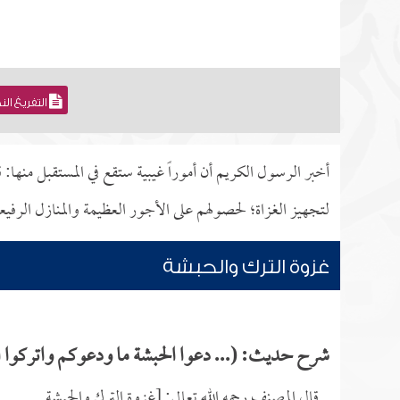
التفريغ ال
أخبر الرسول الكريم أن أموراً غيبية ستقع في المستقبل منها
لتجهيز الغزاة؛ لحصولهم على الأجور العظيمة والمنازل الرفيع
غزوة الترك والحبشة
شرح حديث: (... دعوا الحبشة ما ودعوكم واتركوا ا
قال المصنف رحمه الله تعالى: [غزوة الترك والحبشة.