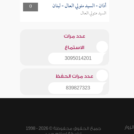
أذان - السيد متولي العال - لبنان
0
السيد متولي العال
عدد مرات
الاستماع
3095014201
عدد مرات الحفظ
839827323
زوار
جميع الحقوق محفوظة © 2026 - 1998
لشبكة إسلام ويب