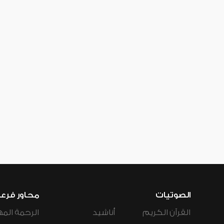
الصوتيات
محاور فرع
القرآن الكريم
أناشيد
الرحمة المه