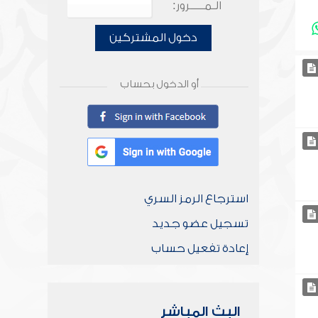
الـمـــــرور:
دخول المشتركين
أو الدخول بحساب
استرجاع الرمز السري
تسجيل عضو جديد
إعادة تفعيل حساب
البث المباشر