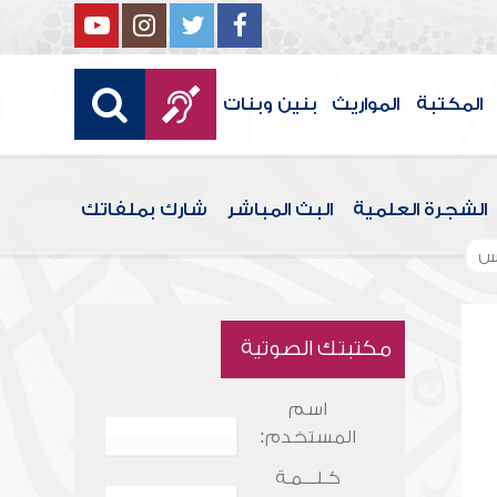
المكتبة
المواريث
بنين وبنات
الشجرة العلمية
البث المباشر
شارك بملفاتك
س
مكتبتك الصوتية
اسم
المستخدم:
كـلـــمـة