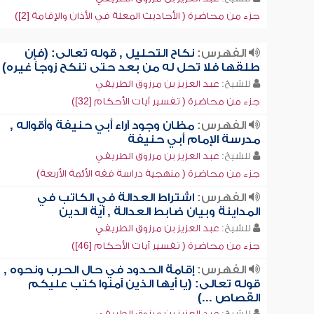
جزء من محاضرة ( الأحاديث المعلة في الأذان والإقامة [2])
الفهرس:
نكاح التحليل , قوله تعالى: (فإن
طلقها فلا تحل له من بعد حتى تنكح زوجاً غيره)
للشيخ:
عبد العزيز بن مرزوق الطريفي
جزء من محاضرة ( تفسير آيات الأحكام [32])
الفهرس:
مظان وجود آراء أبي حنيفة وأقواله ,
مدرسة الإمام أبي حنيفة
للشيخ:
عبد العزيز بن مرزوق الطريفي
جزء من محاضرة ( منهجية دراسة فقه الأئمة الأربعة)
الفهرس:
اشتراط العدالة في الكاتب في
المداينة وبيان ضابط العدالة , آية الدين
للشيخ:
عبد العزيز بن مرزوق الطريفي
جزء من محاضرة ( تفسير آيات الأحكام [46])
الفهرس:
إقامة الحدود في حال الحرب ونحوه ,
قوله تعالى: (يا أيها الذين آمنوا كتب عليكم
القصاص ...)
للشيخ:
عبد العزيز بن مرزوق الطريفي