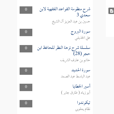
شرح منظومة القواعد الفقهية لابن
0
سعدي 3
حسين بن عبد العزيز آل الشيخ
سورة البروج
0
علي الحذيفي
سلسلة شرح نزهة النظر للحافظ ابن
0
حجر (28)
حاتم بن عارف الشريف
سورة الحديد
0
عبد الباسط عبد الصمد
أسير الخطايا
0
أبو زياد ( طارق جابر )
تيكوندوا
0
نظام يعقوبي