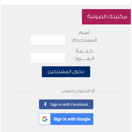
مكتبتك الصوتية
اسم
المستخدم:
كـلـــمـة
الـمـــــرور:
دخول المشتركين
أو الدخول بحساب