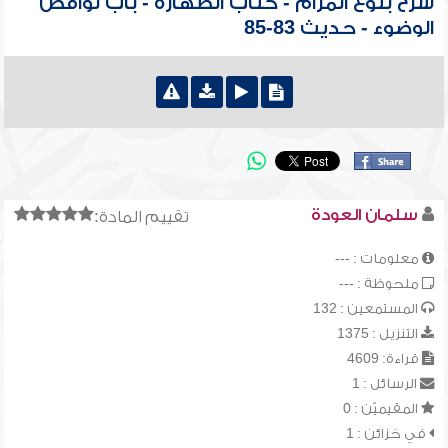
شرح بلوغ المرام - كتاب الطهارة - باب نواقض
الوضوء - حديث 83-85
سلمان العودة
تقييم المادة:
معلومات : ---
ملحوظة : ---
المستمعين : 132
التنزيل : 1375
قراءة: 4609
الرسائل : 1
المقيميّن : 0
في خزائن : 1