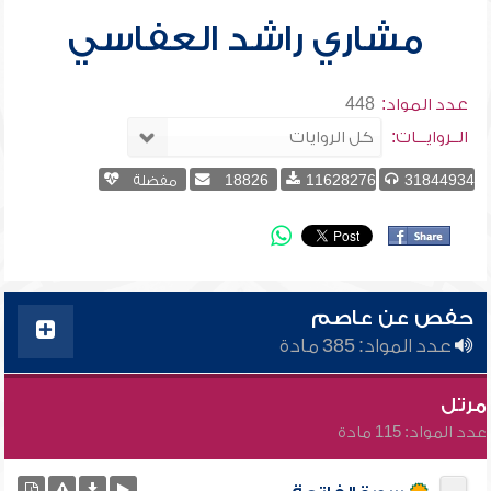
مشاري راشد العفاسي
عدد المواد:
448
الــروايـــات:
31844934
11628276
18826
مفضلة
حفص عن عاصم
عدد المواد: 385 مادة
مرتل
عدد المواد: 115 مادة