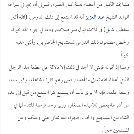
مشايخنا الكبار من أعضاء هيئة كبار العلماء, فسرني أن يخبرني سماحة
الوالد الشيخ
عبد العزيز
أنه قد استمع إلى ذلك الدرس: (الله أكبر
سقطت
كابل
) في ثلاث ليال متواصلات, ودعا لي جزاه الله خيراً،
ولخص مضمون ذلك الدرس للمشايخ الحاضرين, وأثنى عليه
خيراً.
وهذا إذ أقوله فإنني لا أجد في ذلك إلا دلالة على عظمة هذا الرجل
الذي أعطاه الله تعالى ما أعطاه, فعلى رغم كثرة مشاغله، وكبر سنه،
وسعة علمه، فإنه لا يرى بأساً أن يستمع كما استمع من قبل إلى عدد
من أشرطة بعض تلاميذه الصغار، وربما وجد فرصة للثناء لما في
الثناء من التشجيع والحث, فجزاه الله تعالى عني وعنكم وعن
المسلمين خيراً.