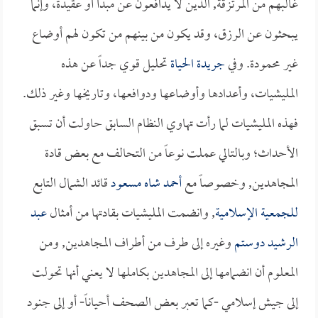
غالبهم من المرتزقة, الذين لا يدافعون عن مبدأ أو عقيدة، وإنما
يبحثون عن الرزق، وقد يكون من بينهم من تكون لهم أوضاع
غير محمودة. وفي
جريدة الحياة
تحليل قوي جداً عن هذه
المليشيات، وأعدادها وأوضاعها ودوافعها، وتاريخها وغير ذلك.
فهذه المليشيات لما رأت تهاوي النظام السابق حاولت أن تسبق
الأحداث؛ وبالتالي عملت نوعاً من التحالف مع بعض قادة
المجاهدين, وخصوصاً مع
أحمد شاه مسعود
قائد الشمال التابع
للجمعية الإسلامية
, وانضمت المليشيات بقادتها من أمثال
عبد
الرشيد دوستم
وغيره إلى طرف من أطراف المجاهدين, ومن
المعلوم أن انضمامها إلى المجاهدين بكاملها لا يعني أنها تحولت
إلى جيش إسلامي -كما تعبر بعض الصحف أحياناً- أو إلى جنود