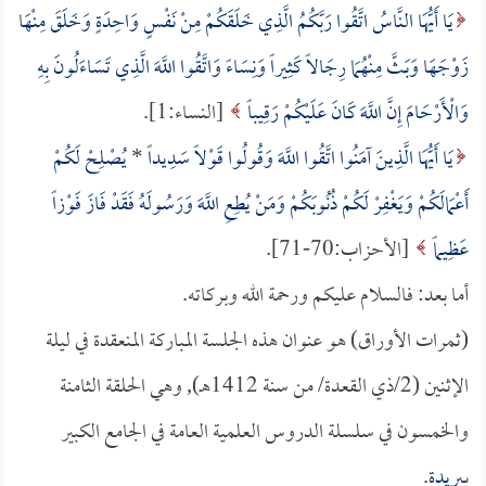
يَا أَيُّهَا النَّاسُ اتَّقُوا رَبَّكُمُ الَّذِي خَلَقَكُمْ مِنْ نَفْسٍ وَاحِدَةٍ وَخَلَقَ مِنْهَا
زَوْجَهَا وَبَثَّ مِنْهُمَا رِجَالاً كَثِيراً وَنِسَاءً وَاتَّقُوا اللَّهَ الَّذِي تَسَاءَلُونَ بِهِ
وَالْأَرْحَامَ إِنَّ اللَّهَ كَانَ عَلَيْكُمْ رَقِيباً
[النساء:1].
يَا أَيُّهَا الَّذِينَ آمَنُوا اتَّقُوا اللَّهَ وَقُولُوا قَوْلاً سَدِيداً
*
يُصْلِحْ لَكُمْ
أَعْمَالَكُمْ وَيَغْفِرْ لَكُمْ ذُنُوبَكُمْ وَمَنْ يُطِعِ اللَّهَ وَرَسُولَهُ فَقَدْ فَازَ فَوْزاً
عَظِيماً
[الأحزاب:70-71].
أما بعد: فالسلام عليكم ورحمة الله وبركاته.
(ثمرات الأوراق) هو عنوان هذه الجلسة المباركة المنعقدة في ليلة
الإثنين (2/ذي القعدة/ من سنة 1412هـ), وهي الحلقة الثامنة
والخمسون في سلسلة الدروس العلمية العامة في الجامع الكبير
بـ
بريدة
.