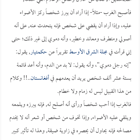
فأصبح الغرب -مثلاً- إذا أراد أن يبرز شخصاً ركز الأضواء
عليه، وإذا أراد أن يقضي على شخص فإنه يتحدث عنه, على أنه
أصولي ومتطرف ومعاند وخطير، وأنه دموي إلى غير ذلك؛ حتى
إني قرأت في
مجلة الشرق الأوسط
تقريراً عن
حكمتيار
, يقول:
"إنه رجل دموي"، وأنه يقول: لا بد من الدم، وأنه أعد قائمة
بستة عشر ألف شخص يريد أن يعدمهم في
أفغانستان
..!! وكلام
من هذا القبيل ليس له زمام ولا خطام.
فالغرب إذا أحب شخصاً ورأى أنه أصلح له, فإنه يبرزه ويلمعه
ويلقي عليه الأضواء, وإذا تخوف من شخص أو شعر أنه لا يخدم
مصالحه فإنه يحاول أن يحصره في زاوية ضيقة, وهذا له تأثير كبير