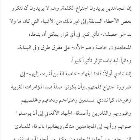
إن المجاهدين يريدون اجتماع الكلمة, وهم لا يريدون أن تتكرر
بعض الأخطاء السابقة, إلى غير ذلك من الأشياء التي كان لها ولا
بد -لو حصلت- تأثير كبير في أي قرار يمكن أن يتخذه
المجاهدون, خاصة وهم -الآن- على مفرق طرق وفي البداية،
ودائماً البدايات تؤثر تأثيراً كبيراً.
إننا ننادي أولاً: قادة الجهاد -خاصة الذين أشرت إليهم- إلى
ضرورة اجتماع كلمتهم, وأن يكونوا صفاً ضد المؤامرات الغربية
وغيرها، كما ننادي المسلمين وعلماءهم ودعاتهم ومخلصيهم
وغيوريهم والقادرين وأصدقاء الجهاد الأفغاني إلى أن يوصلوا
صوتهم ورأيهم إلى المجاهدين هناك, ويطالبوا بالوفاء للمبادئ
التي جاهد من أجلها المجاهدون, وقتل من أجلها أعداد غفيرة