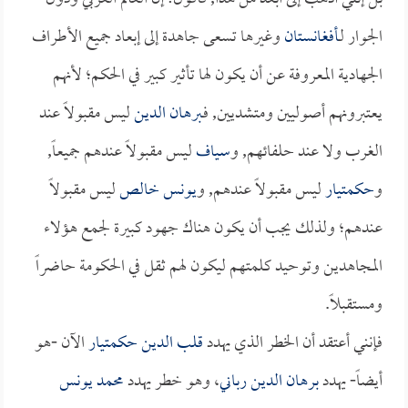
الجوار لـ
أفغانستان
وغيرها تسعى جاهدة إلى إبعاد جميع الأطراف
الجهادية المعروفة عن أن يكون لها تأثير كبير في الحكم؛ لأنهم
يعتبرونهم أصوليين ومتشديين, فـ
برهان الدين
ليس مقبولاً عند
الغرب ولا عند حلفائهم, و
سياف
ليس مقبولاً عندهم جميعاً,
و
حكمتيار
ليس مقبولاً عندهم, و
يونس خالص
ليس مقبولاً
عندهم؛ ولذلك يجب أن يكون هناك جهود كبيرة لجمع هؤلاء
المجاهدين وتوحيد كلمتهم ليكون لهم ثقل في الحكومة حاضراً
ومستقبلاً.
فإنني أعتقد أن الخطر الذي يهدد
قلب الدين حكمتيار
الآن -هو
أيضاً- يهدد
برهان الدين رباني
، وهو خطر يهدد
محمد يونس