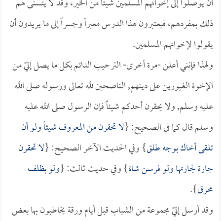
أن يوصلوا إلى إخوانهم المسلمين شيئاًَ من الخير، وقد لا يتسنى لهم
ذلك بمفردهم، فيعتبرون هذا الدرس معبراً وجسراً إلى ما يريدون أن
يقولوا لإخوانهم المسلمين.
ولهذا فإنني أعلن -مرة أخرى- الترحيب الدائم بكل ما يصل إليّ من
الإخوة الغيورين على دينهم, الناصحين لله تعالى ورسوله صلى الله
عليه وسلم, ولا يحقرن أحدكم شيئاًَ فإن الرسول صلى الله عليه
وسلم قال كما في الصحيح: {
لا تحقرن من المعروف شيئاً ولو أن
تلقى أخاك بوجه طلق
} وفي الحديث الآخر الصحيح: {
لا تحقرن
جارة لجارتها ولو فرسن شاة
} وفي حديث ثالث: {
ولو بظلف
محرق
}.
وقد أرسل إليّ مجموعة من الشباب قبل أيام ورقة يخاطبون بها بعض