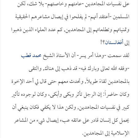
على نفسيات المجاهدين -عامتهم وخاصتهم- بلا شك، لكن
المسلمين -أعتقد أنهم- لم يفلحوا في إيصال مشاعرهم الحقيقية
وتمنياتهم وتطلعاتهم إلى المجاهدين, كم عدد العلماء الذين ذهبوا
إلى
أفغانستان
؟!
لقد سمعت -وهذا أمر يسر- أن الأستاذ الشيخ
محمد قطب
-وفقه الله تعالى وبارك فيه- قد ذهب إلى هناك, والتقى
بالمجاهدين لقاءً طويلاً, وتحدث معهم حتى قال لي أحد الإخوة
وكان حاضراً: إن الرجل تأثر وبكى وأبكى، وكان لوجوده تأثير
كبير في نفسيات المجاهدين, ولكن هذا لا يكفي فكان ينبغي أن
يحمل كل إنسان قادر على عاتقه عبء إيصال شيء من المشاعر
الإسلامية إلى المجاهدين.