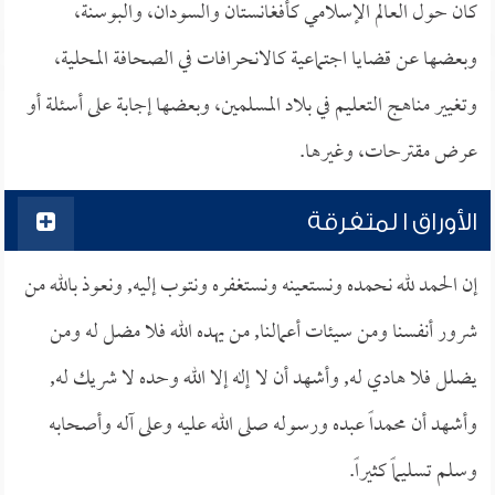
كان حول العالم الإسلامي كأفغانستان والسودان، والبوسنة،
وبعضها عن قضايا اجتماعية كالانحرافات في الصحافة المحلية،
وتغيير مناهج التعليم في بلاد المسلمين، وبعضها إجابة على أسئلة أو
عرض مقترحات، وغيرها.
الأوراق ا لمتفرقة
إن الحمد لله نحمده ونستعينه ونستغفره ونتوب إليه, ونعوذ بالله من
شرور أنفسنا ومن سيئات أعمالنا, من يهده الله فلا مضل له ومن
يضلل فلا هادي له, وأشهد أن لا إله إلا الله وحده لا شريك له,
وأشهد أن محمداً عبده ورسوله صلى الله عليه وعلى آله وأصحابه
وسلم تسليماً كثيراً.