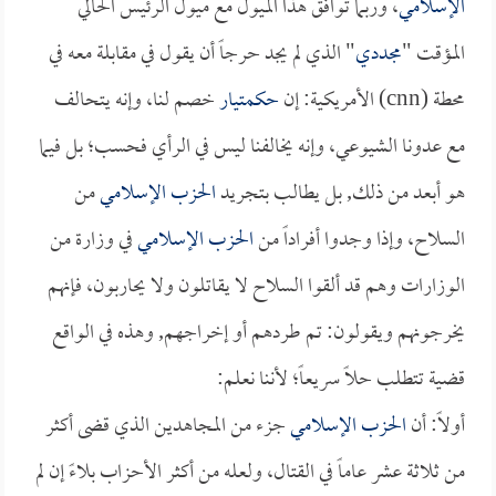
الإسلامي
، وربما توافق هذا الميول مع ميول الرئيس الحالي
المؤقت "
مجددي
" الذي لم يجد حرجاً أن يقول في مقابلة معه في
محطة (cnn) الأمريكية: إن
حكمتيار
خصم لنا، وإنه يتحالف
مع عدونا الشيوعي، وإنه يخالفنا ليس في الرأي فحسب؛ بل فيما
هو أبعد من ذلك, بل يطالب بتجريد
الحزب الإسلامي
من
السلاح، وإذا وجدوا أفراداً من
الحزب الإسلامي
في وزارة من
الوزارات وهم قد ألقوا السلاح لا يقاتلون ولا يحاربون، فإنهم
يخرجونهم ويقولون: تم طردهم أو إخراجهم, وهذه في الواقع
قضية تتطلب حلاً سريعاً؛ لأننا نعلم:
أولاً: أن
الحزب الإسلامي
جزء من المجاهدين الذي قضى أكثر
من ثلاثة عشر عاماً في القتال، ولعله من أكثر الأحزاب بلاءً إن لم