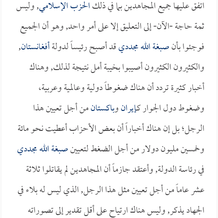
اتفق عليها جميع المجاهدين بما في ذلك
الحزب الإسلامي
, وليس
ثمة حاجة -الآن- إلى التعليق إلا على أمر واحد, وهو أن الجميع
فوجئوا بأن
صبغة الله مجددي
قد أصبح رئيساً لدولة
أفغانستان
,
والكثيرون الكثيرون أصيبوا بخيبة أمل نتيجة لذلك, وهناك
أخبار كثيرة تردد أن هناك ضغوطاً دولية وعالمية وعربية،
وضغوط دول الجوار كـ
إيران
و
باكستان
من أجل تعيين هذا
الرجل؛ بل إن هناك أخباراً أن بعض الأحزاب أعطيت نحو مائة
وخمسين مليون دولار من أجل الضغط لتعيين
صبغة الله مجددي
في رئاسة الدولة, وأعتقد جازماً أن المجاهدين لم يقاتلوا ثلاثة
عشر عاماً من أجل تعيين مثل هذا الرجل, الذي ليس له بلاء في
الجهاد يذكر, وليس هناك ارتياح على أقل تقدير إلى تصوراته