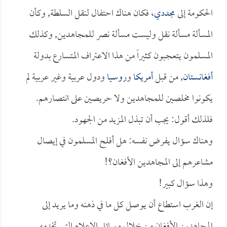
الحكومة إلى
مجددي
، فكان هناك احتفال لنقل السلطة, وكأن
المسألة مسألة نقل وليست مسألة نصر للمجاهدين, وكذلك
المسلمون يتعجبون كثيراً من هذا الاعتراف المتسارع بدولة
أفغانستان
, من قبل
أمريكا
و
روسيا
ودول عربية وغير عربية لم
يكونوا مخلصين للمجاهدين ولا حريصين على انتصارهم.
فلذلك أقول: يجب أن تبذل المزيد من الجهود.
وهناك سؤال يفرض نفسه: هل أفلح المسلمون في إيصال
مشاعرهم إلى المجاهدين الأفغان؟!
وهذا سؤال كبير!
إن الغرب استطاع أن يوصل كل ما في ذهنه وما يريد إلى
المجاهدين الأفغان من خلال وسائل الإعلام التي تخدمه,