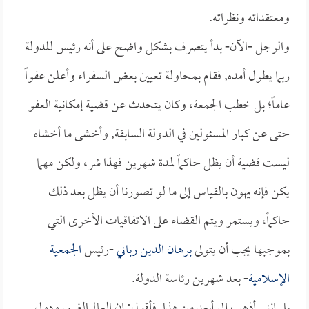
ومعتقداته ونظراته.
والرجل -الآن- بدأ يتصرف بشكل واضح على أنه رئيس للدولة
ربما يطول أمده, فقام بمحاولة تعيين بعض السفراء وأعلن عفواً
عاماً؛ بل خطب الجمعة، وكان يتحدث عن قضية إمكانية العفو
حتى عن كبار المسئولين في الدولة السابقة, وأخشى ما أخشاه
ليست قضية أن يظل حاكماً لمدة شهرين فهذا شر، ولكن مهما
يكن فإنه يهون بالقياس إلى ما لو تصورنا أن يظل بعد ذلك
حاكماً، ويستمر ويتم القضاء على الاتفاقيات الأخرى التي
بموجبها يجب أن يتولى
برهان الدين رباني
-رئيس
الجمعية
الإسلامية
- بعد شهرين رئاسة الدولة.
بل إنني أذهب إلى أبعد من هذا, فأقول: إن العالم الغربي ودول