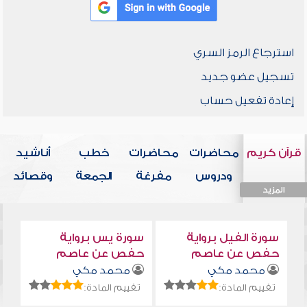
استرجاع الرمز السري
تسجيل عضو جديد
إعادة تفعيل حساب
قرآن كريم
محاضرات
محاضرات
خطب
أناشيد
ودروس
مفرغة
الجمعة
وقصائد
المزيد
المزيد
المزيد
المزيد
المزيد
سورة الفيل برواية
سورة يس برواية
حفص عن عاصم
حفص عن عاصم
محمد مكي
محمد مكي
تقييم المادة:
تقييم المادة: