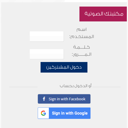
مكتبتك الصوتية
اسم
المستخدم:
كـلـــمـة
الـمـــــرور:
دخول المشتركين
أو الدخول بحساب