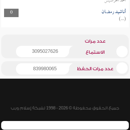
أحمد الحراسيس
أناشيد رمضان
0
(...)
عدد مرات
3095027626
الاستماع
عدد مرات الحفظ
839980065
جميع الحقوق محفوظة © 2026 - 1998 لشبكة إسلام ويب