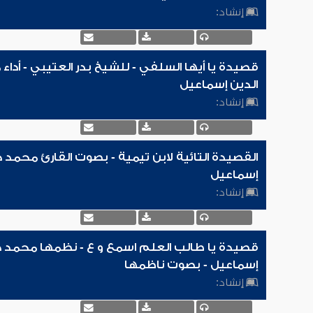
إنشاد:
قصيدة يا أيها السلفي - للشيخ بدر العتيبي - أدا
الدين إسماعيل
إنشاد:
القصيدة التائية لابن تيمية - بصوت القارئ محمد 
إسماعيل
إنشاد:
قصيدة يا طالب العلم اسمع و ع - نظمها محمد ح
إسماعيل - بصوت ناظمها
إنشاد: