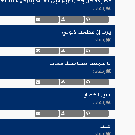
قصيدة خل إدكار الأربع لأبي العتاهية رحمه الله تع
إنشاد:
يارب إن عظمت ذنوبي
إنشاد:
إنا سمعنا أختنا شيئا عجاب
إنشاد:
أسير الخطايا
إنشاد:
أغيب
إنشاد: