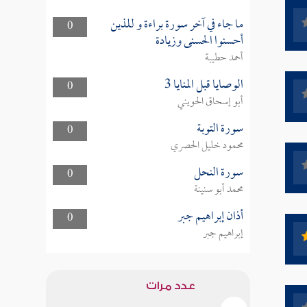
ما جاء في آخر سورة براءة و للذين
0
أحسنوا الحسنى وزيادة
أحمد حطيبة
الوصايا قبل المنايا 3
0
أبو إسحاق الحويني
سورة التوبة
0
محمود خليل الحصري
سورة النحل
0
محمد أبو سنينة
أذان إبراهيم جبر
0
إبراهيم جبر
عدد مرات