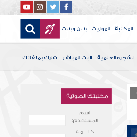
المكتبة
المواريث
بنين وبنات
الشجرة العلمية
البث المباشر
شارك بملفاتك
مكتبتك الصوتية
اسم
المستخدم:
كـلـــمـة