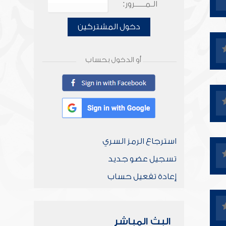
الـمـــــرور:
دخول المشتركين
أو الدخول بحساب
استرجاع الرمز السري
تسجيل عضو جديد
إعادة تفعيل حساب
البث المباشر