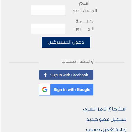
اسم
المستخدم:
كـلـــمـة
الـمـــــرور:
دخول المشتركين
أو الدخول بحساب
استرجاع الرمز السري
تسجيل عضو جديد
إعادة تفعيل حساب