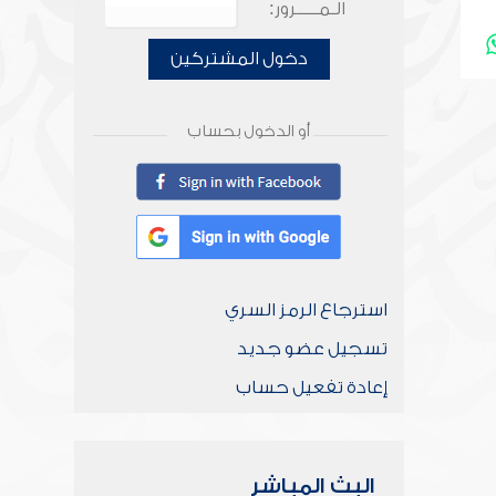
الـمـــــرور:
دخول المشتركين
أو الدخول بحساب
استرجاع الرمز السري
تسجيل عضو جديد
إعادة تفعيل حساب
البث المباشر