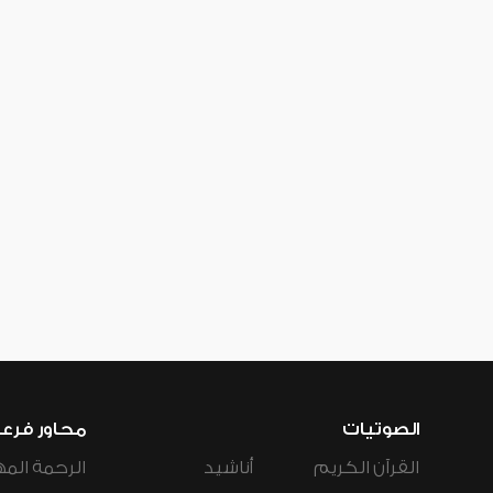
الصوتيات
محاور فرع
القرآن الكريم
أناشيد
الرحمة المه