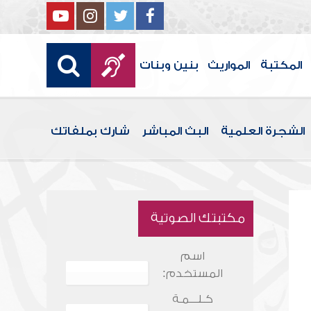
المكتبة
المواريث
بنين وبنات
الشجرة العلمية
البث المباشر
شارك بملفاتك
مكتبتك الصوتية
اسم
المستخدم:
كـلـــمـة