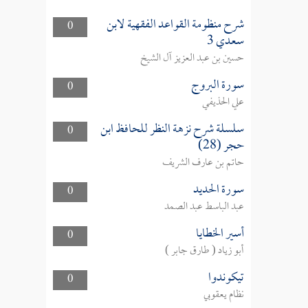
شرح منظومة القواعد الفقهية لابن
0
سعدي 3
حسين بن عبد العزيز آل الشيخ
سورة البروج
0
علي الحذيفي
سلسلة شرح نزهة النظر للحافظ ابن
0
حجر (28)
حاتم بن عارف الشريف
سورة الحديد
0
عبد الباسط عبد الصمد
أسير الخطايا
0
أبو زياد ( طارق جابر )
تيكوندوا
0
نظام يعقوبي