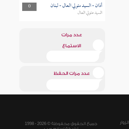
أذان - السيد متولي العال - لبنان
0
السيد متولي العال
عدد مرات
الاستماع
عدد مرات الحفظ
زوار
جميع الحقوق محفوظة © 2026 - 1998
لشبكة إسلام ويب