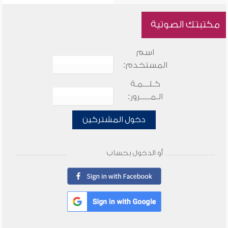
مكتبتك الصوتية
اسم
المستخدم:
كـلـــمـة
الـمـــــرور:
دخول المشتركين
أو الدخول بحساب