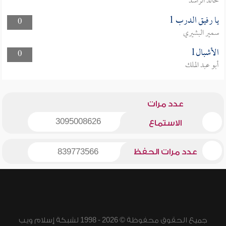
خالد الراشد
يا رفيق الدرب 1
0
سمير البشيري
الأشبال1
0
أبو عبد الملك
عدد مرات
3095008626
الاستماع
عدد مرات الحفظ
839773566
جميع الحقوق محفوظة © 2026 - 1998 لشبكة إسلام ويب