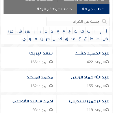
خطب جمعة
خطب جمعة مفرغة
أ
إ
ا
ب
ت
ث
ج
ح
خ
د
ذ
ر
ز
س
ش
ص
ض
ط
ظ
ع
غ
ف
ق
ك
ل
م
ن
ه
و
ي
عبد الحميد كشك
سعد البريك
المواد: 422
المواد: 165
عبد الله حماد الرسي
محمد المنجد
المواد: 155
المواد: 152
عبد الرحمن السديس
أحمد سعيد الفودعي
المواد: 119
المواد: 98