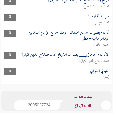
شرح زاد المستقنع_باب الغسل والتكفين [2]
0
محمد مختار الشنقيطي
سورة الذاريات
0
محمد جبريل
أذان - بصوت حسن خلفان. مؤذن جامع الإمام محمد بن
0
عبدالوهاب – قطر
حسن خلفان
الأذان -الحجازي__ بصوت الشيخ محمد صلاح الدين كبارة
0
محمد صلاح الدين كبارة
الليالي الخوالي
0
(...)
عدد مرات
3095027734
الاستماع