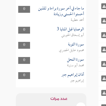
ما جاء في آخر سورة براءة و للذين
0
أحسنوا الحسنى وزيادة
أحمد حطيبة
الوصايا قبل المنايا 3
0
أبو إسحاق الحويني
سورة التوبة
0
محمود خليل الحصري
سورة النحل
0
محمد أبو سنينة
أذان إبراهيم جبر
0
إبراهيم جبر
عدد مرات