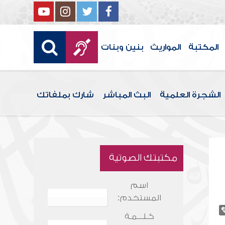
المكتبة
المواريث
بنين وبنات
الشجرة العلمية
البث المباشر
شارك بملفاتك
مكتبتك الصوتية
اسم
المستخدم:
كـلـــمـة