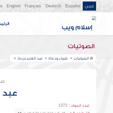
عربي
Español
Deutsch
Français
English
ia
الرئي
الصوتيات
الصوتيات
علماء ودعاة
عبد العزيز بن باز
صف
عبد ا
عدد المواد :
1372