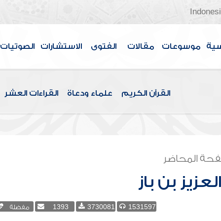
Indones
سية
موسوعات
مقالات
الفتوى
الاستشارات
الصوتيات
القرآن الكريم
علماء ودعاة
القراءات العشر
حة المحاضر
لعزيز بن باز
1531597
3730081
1393
مفضلة