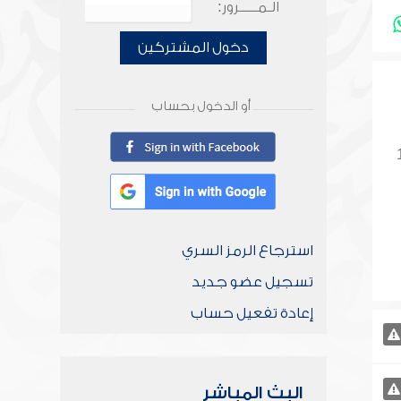
الـمـــــرور:
دخول المشتركين
أو الدخول بحساب
استرجاع الرمز السري
تسجيل عضو جديد
إعادة تفعيل حساب
البث المباشر