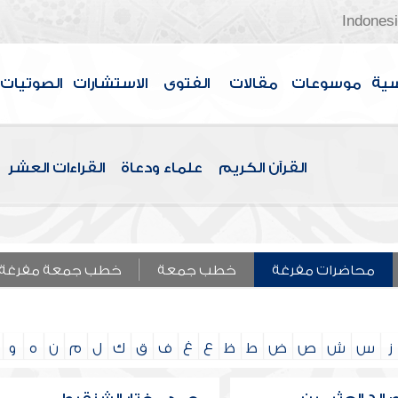
Indones
سية
موسوعات
مقالات
الفتوى
الاستشارات
الصوتيات
القرآن الكريم
علماء ودعاة
القراءات العشر
محاضرات مفرغة
خطب جمعة
خطب جمعة مفرغة
ز
س
ش
ص
ض
ط
ظ
ع
غ
ف
ق
ك
ل
م
ن
ه
و