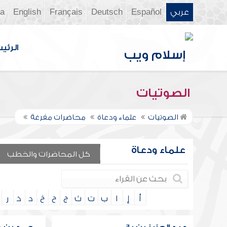
عربي
Español
Deutsch
Français
English
ia
الرئي
الصوتيات
الصوتيات
علماء ودعاة
محاضرات مفرغة
علماء ودعاة
كل المحاضرات والخطب
أ
إ
ا
ب
ت
ث
ج
ح
خ
د
ذ
ر