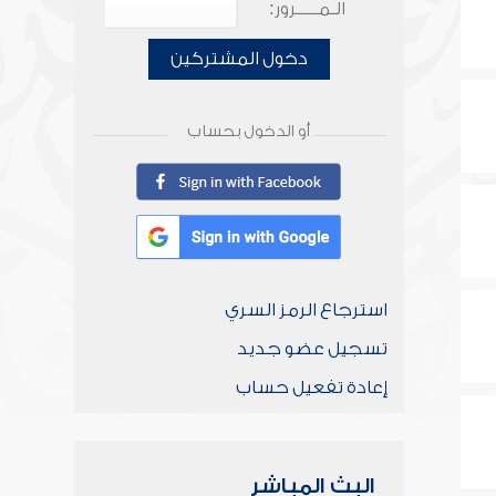
الـمـــــرور:
دخول المشتركين
أو الدخول بحساب
استرجاع الرمز السري
تسجيل عضو جديد
إعادة تفعيل حساب
البث المباشر