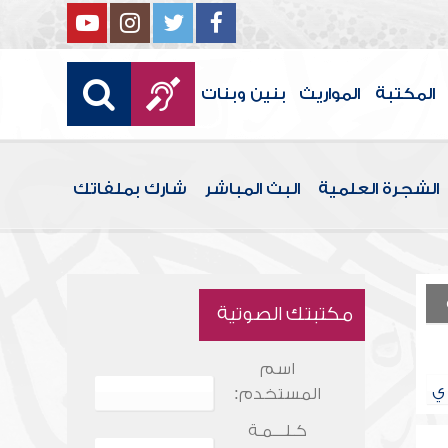
المكتبة
المواريث
بنين وبنات
الشجرة العلمية
البث المباشر
شارك بملفاتك
مكتبتك الصوتية
اسم
ي
المستخدم:
كـلـــمـة