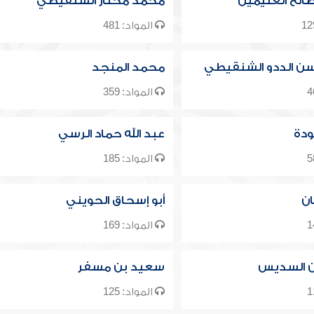
الح العثيمين
محمد مختار الشنقيطي
المواد: 481
ن الددو الشنقيطي
محمد المنجد
المواد: 359
ودة
عبد الله حماد الرسي
المواد: 185
ان
أبو إسحاق الحويني
المواد: 169
ن السديس
سعيد بن مسفر
المواد: 125