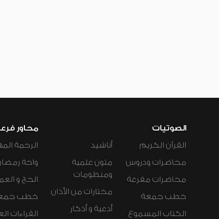
الصوتيات
محاور فرع
القرآن الكريم
أناشيد
الرحمة المه
محاضرات ودروس
متون علمية
واحة رمضان
ومنظومات
محاضرات مفرغة
الحج و العم
مختارات من الأذان
خطب جمعة
خطب جمع
أدعية و أذكار
الكتاب المسموع
القراءات ال