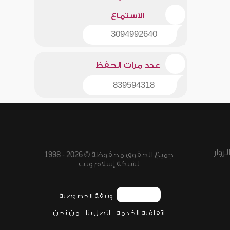
الاستماع
3094992640
عدد مرات الحفظ
839594318
زوار
جميع الحقوق محفوظة © 2026 - 1998
لشبكة إسلام ويب
وثيقة الخصوصية
اتفاقية الخدمة
اتصل بنا
من نحن