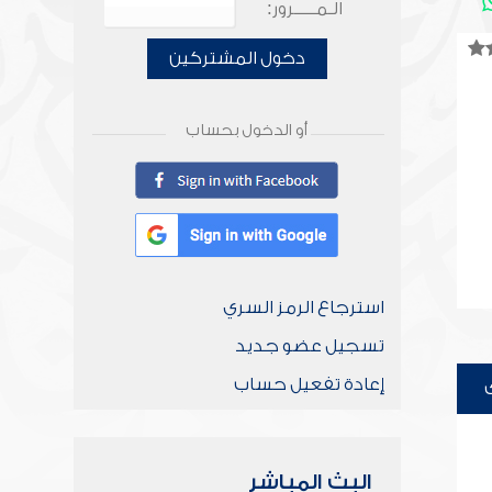
الـمـــــرور:
دخول المشتركين
أو الدخول بحساب
استرجاع الرمز السري
تسجيل عضو جديد
إعادة تفعيل حساب
البث المباشر