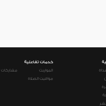
ية
خدمات تفاعلية
داة
المواريث
مشاركات ال
مواقيت الصلاة
رة
ة
عشر