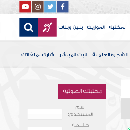
المكتبة
المواريث
بنين وبنات
الشجرة العلمية
البث المباشر
شارك بملفاتك
مكتبتك الصوتية
اسم
المستخدم:
كـلـــمـة