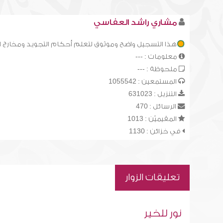
مشاري راشد العفاسي
هذا التسجيل واضح وموثوق لتعلم أحكام التجويد ومخارج 
معلومات : ---
ملحوظة : ---
المستمعين : 1055542
التنزيل : 631023
الرسائل : 470
المقيميّن : 1013
في خزائن : 1130
تعليقات الزوار
نور للخير