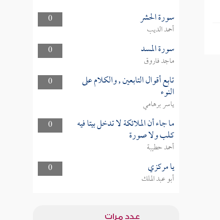
سورة الحشر
0
أحمد الديب
سورة المسد
0
ماجد فاروق
تابع أقوال التابعين , والكلام على
0
النوء
ياسر برهامي
ما جاء أن الملائكة لا تدخل بيتا فيه
0
كلب ولا صورة
أحمد حطيبة
يا مركزي
0
أبو عبد الملك
عدد مرات