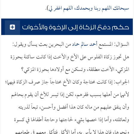
سبحانك اللهم ربنا وبحمدك، اللهم اغفر لي
).
حكم دفع الزكاة إلى الإخوة والأخوات
السؤال: المستمع
أحمد سالم حماد
من البحرين بعث يسأل ويقول:
هل تجوز زكاة الفلوس على الأخ والأخت إذا كانت ساكنة بحوزة
المزكي، الأخت مطلقة، وتسكن مع أولادها بحوزة المزكي؟
الجواب: إذا كانت محتاجة وكان الأخ محتاجاً جاز صرف الزكاة فيهما؛
لأنهما من أهلها بسبب فقرهم، لكن إذا تيسر للأخ أن يقوم بحالهم
وأن ينفق عليهم من ماله كان هذا أفضل وأحسن، تبعاً لذريته
ولعائلته، وأما إذا خصها بشيء لحاجتها وحاجة أطفالها في كسوة
ونحوها، فإن هذا لا بأس به، أما الأكل فتأكل معهم في طعامهم