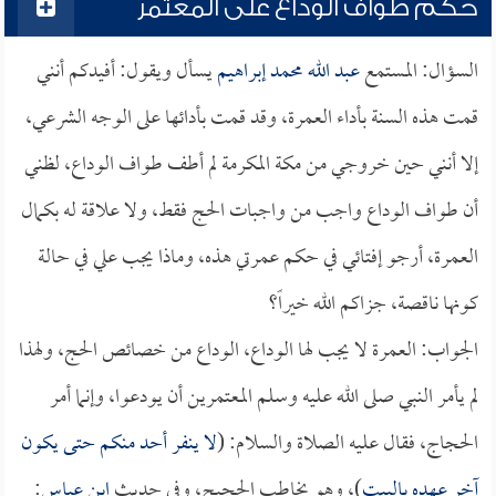
حكم طواف الوداع على المعتمر
السؤال: المستمع
عبد الله محمد إبراهيم
يسأل ويقول: أفيدكم أنني
قمت هذه السنة بأداء العمرة، وقد قمت بأدائها على الوجه الشرعي،
إلا أنني حين خروجي من مكة المكرمة لم أطف طواف الوداع، لظني
أن طواف الوداع واجب من واجبات الحج فقط، ولا علاقة له بكمال
العمرة، أرجو إفتائي في حكم عمرتي هذه، وماذا يجب علي في حالة
كونها ناقصة، جزاكم الله خيراً؟
الجواب: العمرة لا يجب لها الوداع، الوداع من خصائص الحج، ولهذا
لم يأمر النبي صلى الله عليه وسلم المعتمرين أن يودعوا، وإنما أمر
الحجاج، فقال عليه الصلاة والسلام: (
لا ينفر أحد منكم حتى يكون
آخر عهده بالبيت
)، وهو يخاطب الحجيج، وفي حديث
ابن عباس
: