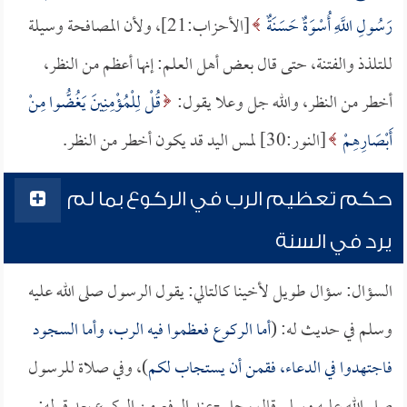
رَسُولِ اللَّهِ أُسْوَةٌ حَسَنَةٌ
[الأحزاب:21]، ولأن المصافحة وسيلة
للتلذذ والفتنة، حتى قال بعض أهل العلم: إنها أعظم من النظر،
أخطر من النظر، والله جل وعلا يقول:
قُلْ لِلْمُؤْمِنِينَ يَغُضُّوا مِنْ
أَبْصَارِهِمْ
[النور:30] لمس اليد قد يكون أخطر من النظر.
حكم تعظيم الرب في الركوع بما لم
يرد في السنة
السؤال: سؤال طويل لأخينا كالتالي: يقول الرسول صلى الله عليه
وسلم في حديث له: (
أما الركوع فعظموا فيه الرب، وأما السجود
فاجتهدوا في الدعاء، فقمن أن يستجاب لكم
)، وفي صلاة للرسول