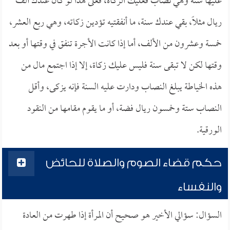
عليها سنة وهي نصاب فعليك الزكاة، فعلى هذا لو كان عندك ألف
ريال مثلاً، بقي عندك سنة، ما أنفقتيه تؤدين زكاته، وهي ربع العشر،
خمسة وعشرون من الألف، أما إذا كانت الأجرة تنفق في وقتها أو بعد
وقتها لكن لا تبقى سنة فليس عليك زكاة، إلا إذا اجتمع مال من
هذه الخياطة يبلغ النصاب ودارت عليه السنة فإنه يزكى، وأقل
النصاب ستة وخمسون ريال فضة، أو ما يقوم مقامها من النقود
الورقية.
حكم قضاء الصوم والصلاة للحائض
والنفساء
السؤال: سؤالي الأخير هو صحيح أن المرأة إذا طهرت من العادة