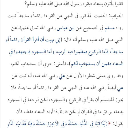
كانوا يأتون بدعاء فيقره رسول الله صلى الله عليه وسلم؟
الجواب: الحديث المذكور في النهي عن القراءة راكعاً وساجداً ثابت
رواه
مسلم
في الصحيح عن
ابن عباس
رضي الله تعالى عنهما، عن
النبي صلى الله عليه وسلم أنه قال: (
إني نهيت أن أقرأ القرآن راكعاً أو
ساجداً، فأما الركوع فعظموا فيه الرب، وأما السجود فاجتهدوا في
الدعاء فقمن أن يستجاب لكم
)، المعنى: حري أن يستجاب لكم،
وقد روي معنى شطره الأول عن
علي
رضي الله عنه، أنه ثبت عن
علي
أيضاً رضي الله عنه في النهي عن القراءة راكعاً أو ساجداً، فلا
يجوز للمسلم أن يقرأ في الركوع والسجود، لكن لو دعا في السجود
بدعاء يوافق ما في القرآن لم يكن قارئاً إذا أراد الدعاء فقط، كأن
يقول:
رَبَّنَا آتِنَا فِي الدُّنْيَا حَسَنَةً وَفِي الآخِرَةِ حَسَنَةً وَقِنَا عَذَابَ النَّارِ