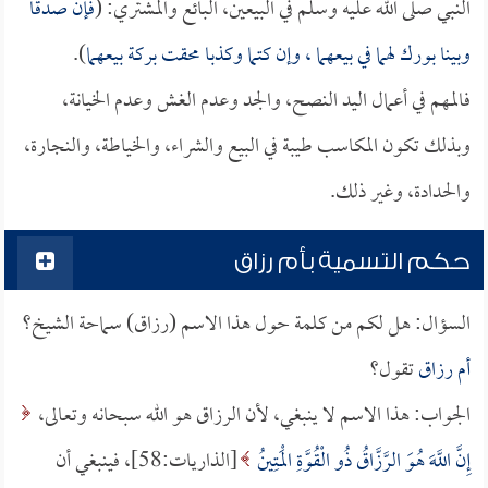
النبي صلى الله عليه وسلم في البيعين، البائع والمشتري: (
فإن صدقا
وبينا بورك لهما في بيعهما ، وإن كتما وكذبا محقت بركة بيعهما
).
فالمهم في أعمال اليد النصح، والجد وعدم الغش وعدم الخيانة،
وبذلك تكون المكاسب طيبة في البيع والشراء، والخياطة، والنجارة،
والحدادة، وغير ذلك.
حكم التسمية بأم رزاق
السؤال: هل لكم من كلمة حول هذا الاسم (رزاق) سماحة الشيخ؟
أم رزاق
تقول؟
الجواب: هذا الاسم لا ينبغي، لأن الرزاق هو الله سبحانه وتعالى،
إِنَّ اللَّهَ هُوَ الرَّزَّاقُ ذُو الْقُوَّةِ الْمَتِينُ
[الذاريات:58]، فينبغي أن