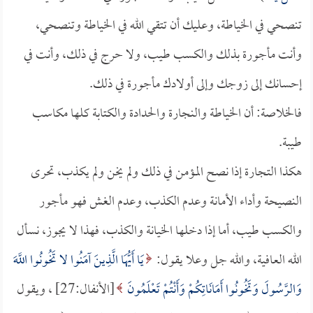
تنصحي في الخياطة، وعليك أن تتقي الله في الخياطة وتنصحي،
وأنت مأجورة بذلك والكسب طيب، ولا حرج في ذلك، وأنت في
إحسانك إلى زوجك وإلى أولادك مأجورة في ذلك.
فالخلاصة: أن الخياطة والنجارة والحدادة والكتابة كلها مكاسب
طيبة.
هكذا التجارة إذا نصح المؤمن في ذلك ولم يخن ولم يكذب، تحرى
النصيحة وأداء الأمانة وعدم الكذب، وعدم الغش فهو مأجور
والكسب طيب، أما إذا دخلها الخيانة والكذب، فهذا لا يجوز، نسأل
الله العافية، والله جل وعلا يقول:
يَا أَيُّهَا الَّذِينَ آمَنُوا لا تَخُونُوا اللَّهَ
وَالرَّسُولَ وَتَخُونُوا أَمَانَاتِكُمْ وَأَنْتُمْ تَعْلَمُونَ
[الأنفال:27] ، ويقول