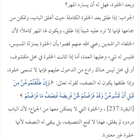
وبعد الخلوة، فهل له أن يسترد المهر؟
الجواب: إذا طلق بعد الخلوة الكاملة حيث أغلق الباب، وتمكن من
جماعها فإنها لا ترد عليه شيئاً إذا طلق، ويكون لها المهر كاملاً؛ لأن
الخلفاء الراشدين رضي الله عنهم قضوا بأن الخلوة بمنزلة المسيس،
فليس له شيء وعليها العدة، أما إذا كانت الخلوة في محل مكشوف،
أو في محل ليس هناك رادع من الدخول عليهم فإنها لا تسمى خلوة،
وإذا طلقها يكون له النصف، لقوله تعالى:
وَإِنْ طَلَّقْتُمُوهُنَّ مِنْ
قَبْلِ أَنْ تَمَسُّوهُنَّ وَقَدْ فَرَضْتُمْ لَهُنَّ فَرِيضَةً فَنِصْفُ مَا فَرَضْتُمْ
[البقرة:237] ، والخلوة التي لا يتمكن معها من الجماع؛ لأن الباب
مردود لم يغلق، فهذا لا تمنع التنصيف، بل يبقى له النصف لأنها
خلوة غير معتبرة.