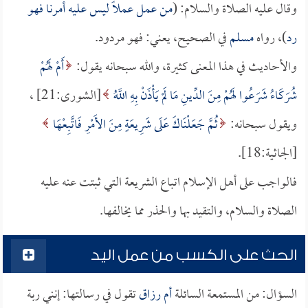
وقال عليه الصلاة والسلام: (
من عمل عملاً ليس عليه أمرنا فهو
رد
)، رواه
مسلم
في الصحيح، يعني: فهو مردود.
والأحاديث في هذا المعنى كثيرة، والله سبحانه يقول:
أَمْ لَهُمْ
شُرَكَاءُ شَرَعُوا لَهُمْ مِنَ الدِّينِ مَا لَمْ يَأْذَنْ بِهِ اللَّهُ
[الشورى:21] ،
ويقول سبحانه:
ثُمَّ جَعَلْنَاكَ عَلَى شَرِيعَةٍ مِنَ الأَمْرِ فَاتَّبِعْهَا
[الجاثية:18].
فالواجب على أهل الإسلام اتباع الشريعة التي ثبتت عنه عليه
الصلاة والسلام، والتقيد بها والحذر مما يخالفها.
الحث على الكسب من عمل اليد
السؤال: من المستمعة السائلة
أم رزاق
تقول في رسالتها: إنني ربة