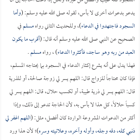
السجود كله طيب وأفضل من غيره، ولكن إذا دعت الحاجة إلى أن
يدعو بدعوات أخرى لا بأس، لقوله صلى الله عليه وسلم: (
وأما
السجود فاجتهدوا في الدعاء
)، وللحديث الثاني رواه
مسلم
في
الصحيح عن النبي صلى الله عليه وسلم أنه قال: (
أقرب ما يكون
العبد من ربه وهو ساجد، فأكثروا الدعاء
) ، رواه
مسلم
.
فهذا يدل على أنه يشرع إكثار الدعاء في السجود بما يحتاجه المسلم،
فإذا كان محتاجاً للزواج قال: اللهم يسر لي زوجة صالحة، أو للذرية
قال: اللهم يسر لي ذرية طيبة، أو لكسب حلال، قال: اللهم يسر لي
كسباً حلالاً، كل هذا لا بأس به، لأن الحاجة تدعو إلى ذلك، وإذا
أكثر من الدعوات المشروعة الواردة كان أفضل، مثل: (
اللهم اغفر لي
ذنبي كله، دقه وجله، وأوله وآخره، وعلانيته وسره
)؛ لأن هذا ورد