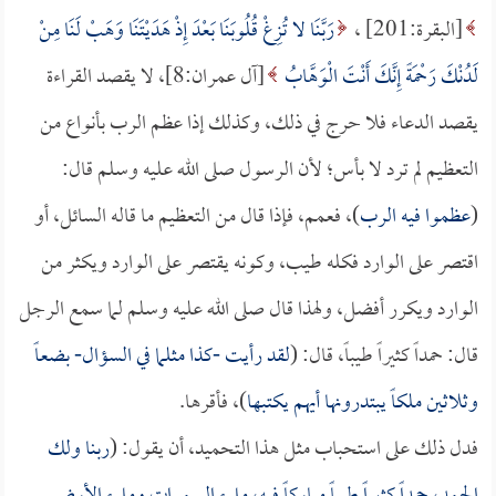
[البقرة:201] ،
رَبَّنَا لا تُزِغْ قُلُوبَنَا بَعْدَ إِذْ هَدَيْتَنَا وَهَبْ لَنَا مِنْ
لَدُنْكَ رَحْمَةً إِنَّكَ أَنْتَ الْوَهَّابُ
[آل عمران:8]، لا يقصد القراءة
يقصد الدعاء فلا حرج في ذلك، وكذلك إذا عظم الرب بأنواع من
التعظيم لم ترد لا بأس؛ لأن الرسول صلى الله عليه وسلم قال:
(
عظموا فيه الرب
)، فعمم، فإذا قال من التعظيم ما قاله السائل، أو
اقتصر على الوارد فكله طيب، وكونه يقتصر على الوارد ويكثر من
الوارد ويكرر أفضل، ولهذا قال صلى الله عليه وسلم لما سمع الرجل
قال: حمداً كثيراً طيباً، قال: (
لقد رأيت -كذا مثلما في السؤال- بضعاً
وثلاثين ملكاً يبتدرونها أيهم يكتبها
)، فأقرها.
فدل ذلك على استحباب مثل هذا التحميد، أن يقول: (
ربنا ولك