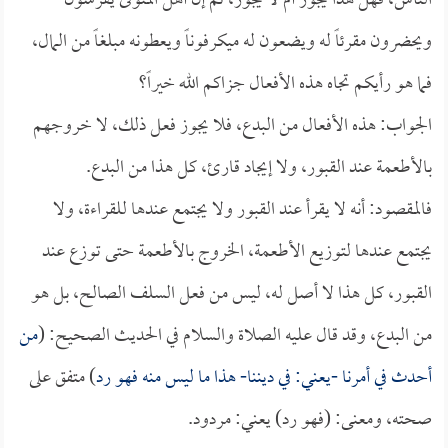
الناس، فهل هذا يجوز أم لا يجوز، ثم إن أهل المتوفى يفرشون
ويحضرون مقرئاً له ويضعون له ميكرفوناً ويعطونه مبلغاً من المال،
فما هو رأيكم تجاه هذه الأفعال جزاكم الله خيراً؟
الجواب: هذه الأفعال من البدع، فلا يجوز فعل ذلك، لا خروجهم
بالأطعمة عند القبور، ولا إيجاد قارئ، كل هذا من البدع.
فالمقصود: أنه لا يقرأ عند القبور ولا يجتمع عندها للقراءة، ولا
يجتمع عندها لتوزيع الأطعمة، الخروج بالأطعمة حتى توزع عند
القبور، كل هذا لا أصل له، ليس من فعل السلف الصالح، بل هو
من البدع، وقد قال عليه الصلاة والسلام في الحديث الصحيح: (
من
أحدث في أمرنا -يعني: في ديننا- هذا ما ليس منه فهو رد
) متفق على
صحته، ومعنى: (فهو رد) يعني: مردود.