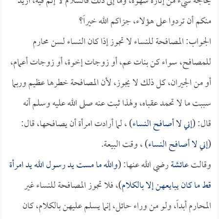
يخالجه شيء من إثارة شهوة، وما إلى ذلك فالسلام لا إثم فيه، أريد
منكم أن تردوا على هؤلاء، جزاكم الله خيراً؟
الجواب: المصافحة للنساء لا تجوز إذا كان النساء لسن محارم
للمصافح، سواء كن بنات عم، أو زوجات إخوة، أو زوجات أعمام،
أو من الجيران، كل ذلك لا يجوز، لأن المصافحة خطرها عظيم وربما
سببت ما لا تحمد عقباه، ولهذا ثبت عنه صلى الله عليه وسلم أنه
قال: (
إني لا أصافح النساء
) ، لما أرادت امرأة أن يصافحها، قال:
(
إني لا أصافح النساء
) ، وقت البيعة.
وقالت
عائشة
رضي الله عنها: (
والله ما مست يد رسول الله يد امرأة
قط ما كان يبايعهن إلا بالكلام
)، فلا تجوز المصافحة للنساء غير
المحارم أبداً، ولو من وراء حائل، إنما يسلم عليهن بالكلام، كان