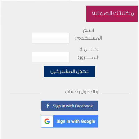
مكتبتك الصوتية
اسم
المستخدم:
كـلـــمـة
الـمـــــرور:
دخول المشتركين
أو الدخول بحساب