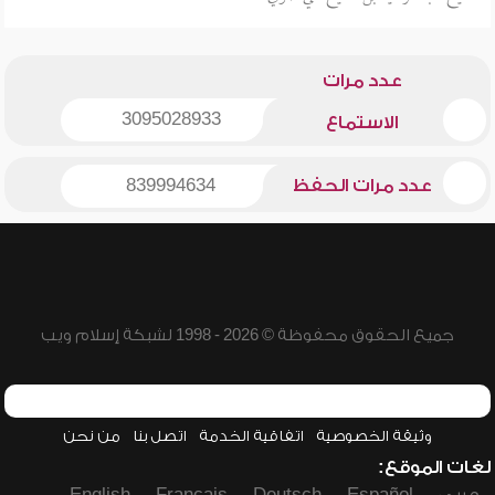
عدد مرات
3095028933
الاستماع
عدد مرات الحفظ
839994634
جميع الحقوق محفوظة © 2026 - 1998 لشبكة إسلام ويب
وثيقة الخصوصية
اتفاقية الخدمة
اتصل بنا
من نحن
لغات الموقع: