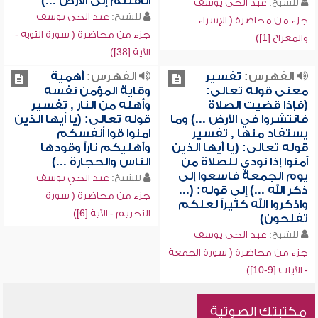
اثاقلتم إلى الأرض ...)
للشيخ:
عبد الحي يوسف
للشيخ:
عبد الحي يوسف
جزء من محاضرة ( الإسراء
جزء من محاضرة ( سورة التوبة -
والمعراج [1])
الآية [38])
الفهرس:
تفسير
الفهرس:
أهمية
معنى قوله تعالى:
وقاية المؤمن نفسه
(فإذا قضيت الصلاة
وأهله من النار , تفسير
فانتشروا في الأرض ...) وما
قوله تعالى: (يا أيها الذين
يستفاد منها , تفسير
آمنوا قوا أنفسكم
قوله تعالى: (يا أيها الذين
وأهليكم ناراً وقودها
آمنوا إذا نودي للصلاة من
الناس والحجارة ...)
يوم الجمعة فاسعوا إلى
للشيخ:
عبد الحي يوسف
ذكر الله ...) إلى قوله: (...
جزء من محاضرة ( سورة
واذكروا الله كثيراً لعلكم
التحريم - الآية [6])
تفلحون)
للشيخ:
عبد الحي يوسف
جزء من محاضرة ( سورة الجمعة
- الآيات [9-10])
مكتبتك الصوتية