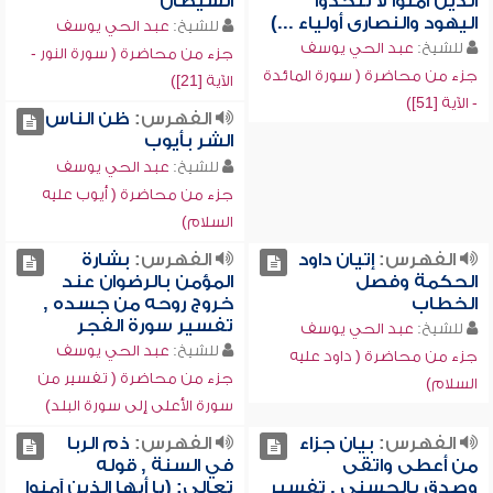
الذين آمنوا لا تتخذوا
الشيطان
اليهود والنصارى أولياء ...)
للشيخ:
عبد الحي يوسف
للشيخ:
عبد الحي يوسف
جزء من محاضرة ( سورة النور -
جزء من محاضرة ( سورة المائدة
الآية [21])
- الآية [51])
الفهرس:
ظن الناس
الشر بأيوب
للشيخ:
عبد الحي يوسف
جزء من محاضرة ( أيوب عليه
السلام)
الفهرس:
إتيان داود
الفهرس:
بشارة
الحكمة وفصل
المؤمن بالرضوان عند
الخطاب
خروج روحه من جسده ,
تفسير سورة الفجر
للشيخ:
عبد الحي يوسف
للشيخ:
عبد الحي يوسف
جزء من محاضرة ( داود عليه
جزء من محاضرة ( تفسير من
السلام)
سورة الأعلى إلى سورة البلد)
الفهرس:
بيان جزاء
الفهرس:
ذم الربا
من أعطى واتقى
في السنة , قوله
وصدق بالحسنى , تفسير
تعالى: (يا أيها الذين آمنوا