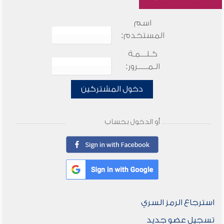
اسم
المستخدم:
كـلـــمـة
الـمـــــرور:
دخول المشتركين
أو الدخول بحساب
استرجاع الرمز السري
تسجيل عضو جديد