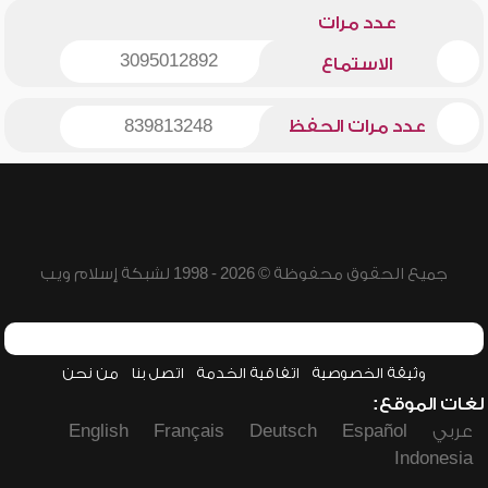
عدد مرات
3095012892
الاستماع
عدد مرات الحفظ
839813248
جميع الحقوق محفوظة © 2026 - 1998 لشبكة إسلام ويب
وثيقة الخصوصية
اتفاقية الخدمة
اتصل بنا
من نحن
لغات الموقع:
عربي
Español
Deutsch
Français
English
Indonesia