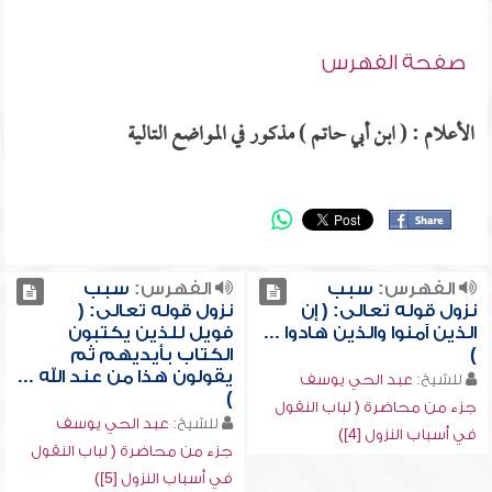
صفحة الفهرس
الأعلام : ( ابن أبي حاتم ) مذكور في المواضع التالية
الفهرس:
سبب
الفهرس:
سبب
نزول قوله تعالى: ( إن
نزول قوله تعالى: (
الذين آمنوا والذين هادوا ...
فويل للذين يكتبون
)
الكتاب بأيديهم ثم
يقولون هذا من عند الله ...
للشيخ:
عبد الحي يوسف
)
جزء من محاضرة ( لباب النقول
للشيخ:
عبد الحي يوسف
في أسباب النزول [4])
جزء من محاضرة ( لباب النقول
في أسباب النزول [5])