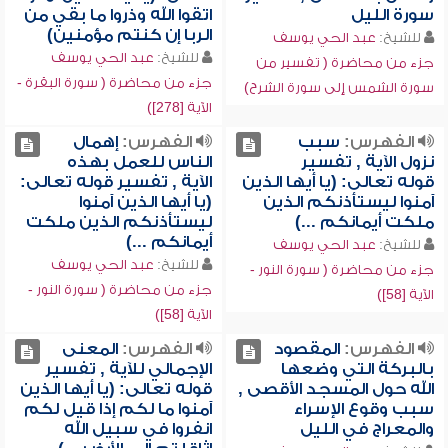
سورة الليل
اتقوا الله وذروا ما بقي من
الربا إن كنتم مؤمنين)
للشيخ:
عبد الحي يوسف
للشيخ:
عبد الحي يوسف
جزء من محاضرة ( تفسير من
جزء من محاضرة ( سورة البقرة -
سورة الشمس إلى سورة الشرح)
الآية [278])
الفهرس:
سبب
الفهرس:
إهمال
نزول الآية , تفسير
الناس للعمل بهذه
قوله تعالى: (يا أيها الذين
الآية , تفسير قوله تعالى:
آمنوا ليستأذنكم الذين
(يا أيها الذين آمنوا
ملكت أيمانكم ...)
ليستأذنكم الذين ملكت
أيمانكم ...)
للشيخ:
عبد الحي يوسف
للشيخ:
عبد الحي يوسف
جزء من محاضرة ( سورة النور -
جزء من محاضرة ( سورة النور -
الآية [58])
الآية [58])
الفهرس:
المقصود
الفهرس:
المعنى
بالبركة التي وضعها
الإجمالي للآية , تفسير
الله حول المسجد الأقصى ,
قوله تعالى: (يا أيها الذين
سبب وقوع الإسراء
آمنوا ما لكم إذا قيل لكم
والمعراج في الليل
انفروا في سبيل الله