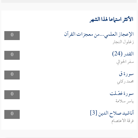
الأكثر استماعا لهذا الشهر
الإعجاز العلمي...من معجزات القرآن
0
زغلول النجار
القدر (24)
0
سفر الحوالي
سورة ق
0
محمد ركابي
سورة فصّلت
0
ياسر سلامة
أناشيد صلاح الدين [3]
0
فرقة الاعتصام