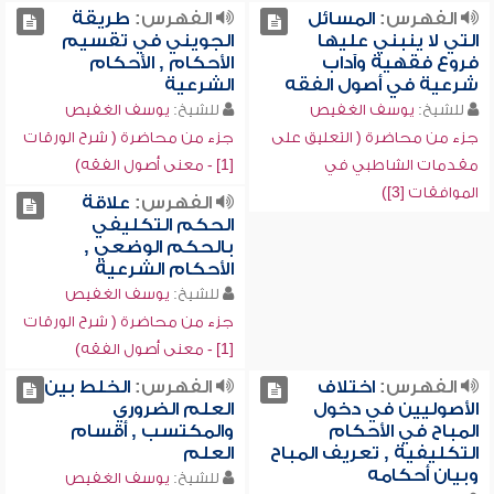
الفهرس:
المسائل
الفهرس:
طريقة
التي لا ينبني عليها
الجويني في تقسيم
فروع فقهية وآداب
الأحكام , الأحكام
شرعية في أصول الفقه
الشرعية
للشيخ:
يوسف الغفيص
للشيخ:
يوسف الغفيص
جزء من محاضرة ( التعليق على
جزء من محاضرة ( شرح الورقات
مقدمات الشاطبي في
[1] - معنى أصول الفقه)
الموافقات [3])
الفهرس:
علاقة
الحكم التكليفي
بالحكم الوضعي ,
الأحكام الشرعية
للشيخ:
يوسف الغفيص
جزء من محاضرة ( شرح الورقات
[1] - معنى أصول الفقه)
الفهرس:
اختلاف
الفهرس:
الخلط بين
الأصوليين في دخول
العلم الضروري
المباح في الأحكام
والمكتسب , أقسام
التكليفية , تعريف المباح
العلم
وبيان أحكامه
للشيخ:
يوسف الغفيص