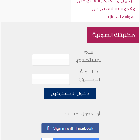
جزء من محاضرة ( التعليق على
مقدمات الشاطبي في
الموافقات [5])
مكتبتك الصوتية
اسم
المستخدم:
كـلـــمـة
الـمـــــرور:
دخول المشتركين
أو الدخول بحساب