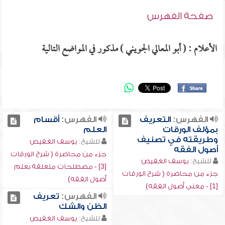
صفحة الفهرس
الأعلام : ( أبو المعالي الجويني ) مذكور في المواضع التالية
الفهرس:
التعريف
الفهرس:
أقسام
بمؤلف الورقات
العلم
وطريقته في تصنيف
للشيخ:
يوسف الغفيص
أصول الفقه
جزء من محاضرة ( شرح الورقات
للشيخ:
يوسف الغفيص
[3] - مصطلحات متعلقة بعلم
جزء من محاضرة ( شرح الورقات
أصول الفقه)
[1] - معنى أصول الفقه)
الفهرس:
تعريف
الظن والشك
للشيخ:
يوسف الغفيص