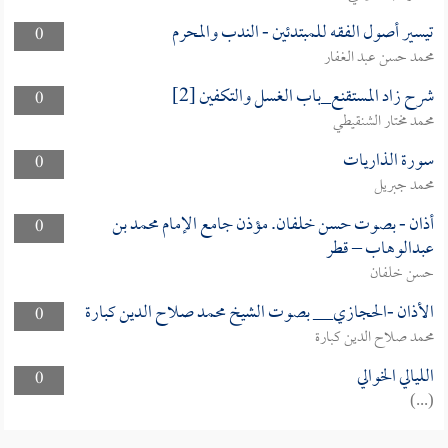
تيسير أصول الفقه للمبتدئين - الندب والمحرم
0
محمد حسن عبد الغفار
شرح زاد المستقنع_باب الغسل والتكفين [2]
0
محمد مختار الشنقيطي
سورة الذاريات
0
محمد جبريل
أذان - بصوت حسن خلفان. مؤذن جامع الإمام محمد بن
0
عبدالوهاب – قطر
حسن خلفان
الأذان -الحجازي__ بصوت الشيخ محمد صلاح الدين كبارة
0
محمد صلاح الدين كبارة
الليالي الخوالي
0
(...)