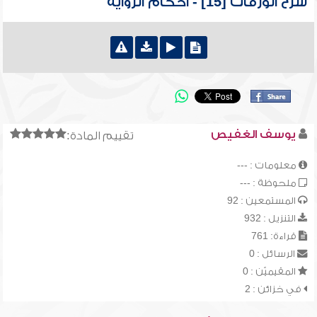
شرح الورقات [15] - أحكام الرواية
يوسف الغفيص
تقييم المادة:
معلومات : ---
ملحوظة : ---
المستمعين : 92
التنزيل : 932
قراءة: 761
الرسائل : 0
المقيميّن : 0
في خزائن : 2