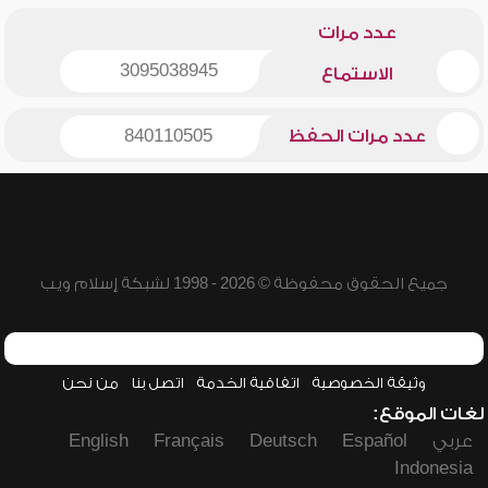
عدد مرات
3095038945
الاستماع
عدد مرات الحفظ
840110505
جميع الحقوق محفوظة © 2026 - 1998 لشبكة إسلام ويب
وثيقة الخصوصية
اتفاقية الخدمة
اتصل بنا
من نحن
لغات الموقع:
عربي
Español
Deutsch
Français
English
Indonesia