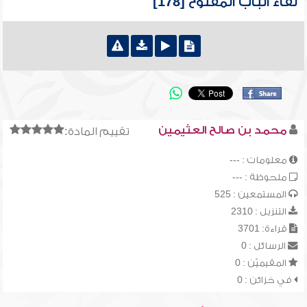
لقاء الباب المفتوح [178]
محمد بن صالح العثيمين
تقييم المادة:
معلومات : ---
ملحوظة : ---
المستمعين : 525
التنزيل : 2310
قراءة: 3701
الرسائل : 0
المقيميّن : 0
في خزائن : 0