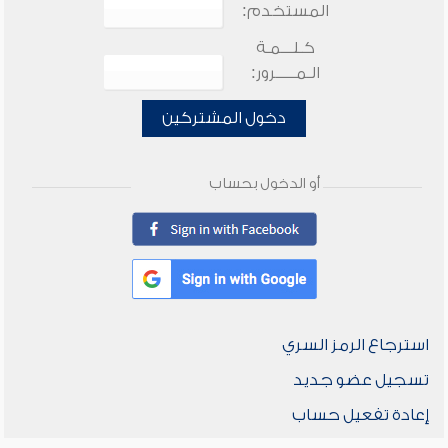
المستخدم:
كـلـــمـة
الـمـــــرور:
دخول المشتركين
أو الدخول بحساب
استرجاع الرمز السري
تسجيل عضو جديد
إعادة تفعيل حساب