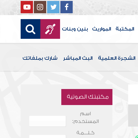
المكتبة
المواريث
بنين وبنات
الشجرة العلمية
البث المباشر
شارك بملفاتك
مكتبتك الصوتية
اسم
المستخدم:
كـلـــمـة