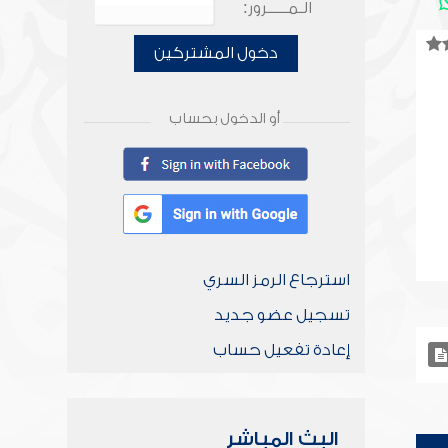
الـمـــــرور:
دخول المشتركين
أو الدخول بحساب
استرجاع الرمز السري
تسجيل عضو جديد
إعادة تفعيل حساب
البث المباشر