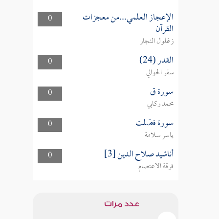
الإعجاز العلمي...من معجزات
0
القرآن
زغلول النجار
القدر (24)
0
سفر الحوالي
سورة ق
0
محمد ركابي
سورة فصّلت
0
ياسر سلامة
أناشيد صلاح الدين [3]
0
فرقة الاعتصام
عدد مرات