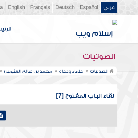
عربي
Español
Deutsch
Français
English
ia
الرئي
الصوتيات
الصوتيات
علماء ودعاة
محمد بن صالح العثيمين
لقاء الباب المفتوح [7]