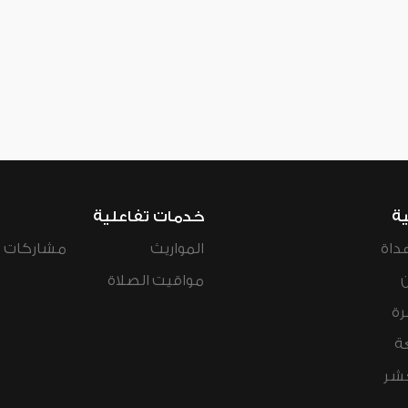
ية
خدمات تفاعلية
داة
المواريث
مشاركات ال
مواقيت الصلاة
رة
ة
عشر