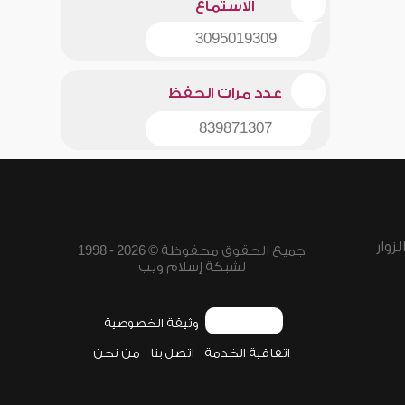
الاستماع
3095019309
عدد مرات الحفظ
839871307
زوار
جميع الحقوق محفوظة © 2026 - 1998
لشبكة إسلام ويب
وثيقة الخصوصية
اتفاقية الخدمة
اتصل بنا
من نحن