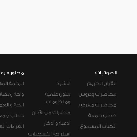
الصوتيات
محاور فرع
القرآن الكريم
أناشيد
الرحمة المه
محاضرات ودروس
متون علمية
واحة رمضان
ومنظومات
محاضرات مفرغة
الحج و العم
مختارات من الأذان
خطب جمعة
خطب جمع
أدعية و أذكار
الكتاب المسموع
القراءات ال
استراحة التسجيلات