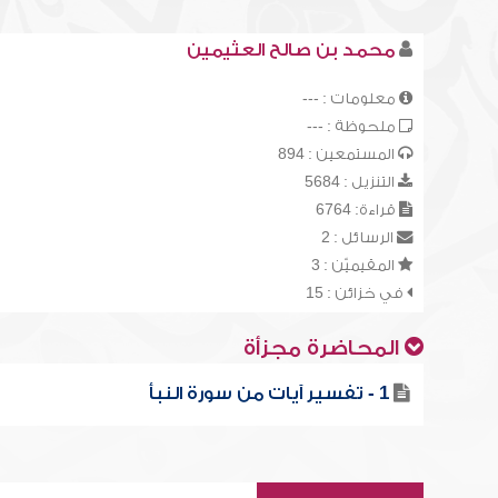
محمد بن صالح العثيمين
معلومات : ---
ملحوظة : ---
المستمعين : 894
التنزيل : 5684
قراءة: 6764
الرسائل : 2
المقيميّن : 3
في خزائن : 15
المحاضرة مجزأة
1 - تفسير آيات من سورة النبأ