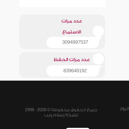
عدد مرات
الاستماع
3094997537
عدد مرات الحفظ
839648192
زوار
جميع الحقوق محفوظة © 2026 - 1998
لشبكة إسلام ويب