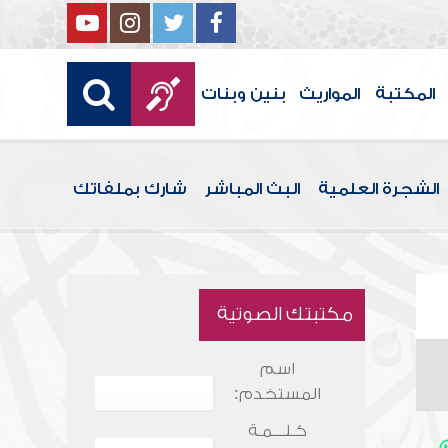
المكتبة
المواريث
بنين وبنات
الشجرة العلمية
البث المباشر
شارك بملفاتك
مكتبتك الصوتية
اسم
المستخدم:
كـلـــمـة