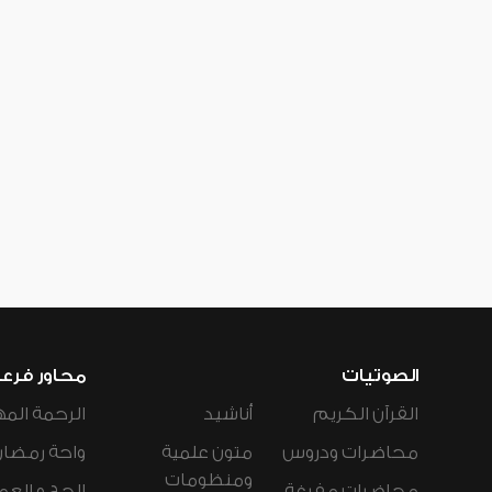
الصوتيات
محاور فرع
القرآن الكريم
أناشيد
الرحمة المه
محاضرات ودروس
متون علمية
واحة رمضان
ومنظومات
محاضرات مفرغة
الحج و العم