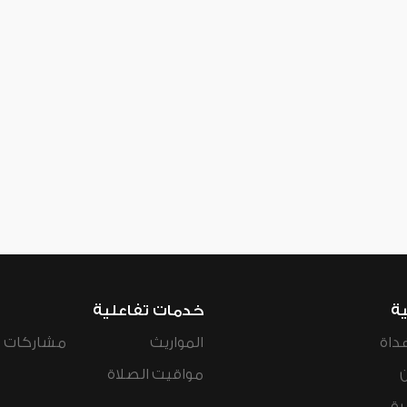
ية
خدمات تفاعلية
داة
المواريث
مشاركات ال
مواقيت الصلاة
رة