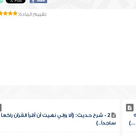
تقييم المادة:
2 - شرح حديث: (ألا وإني نهيت أن أقرأ القرآن راكعاً أ
.)
ساجداً..)