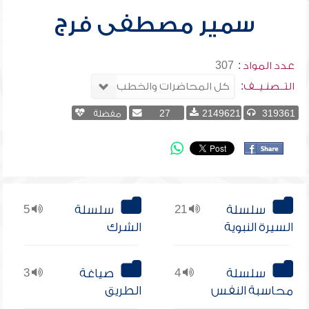
سمير مصطفى فرج
عدد المواد :
307
التــصنـيــف:
319361
2149621
27
مفضلة
سلسلة
21
سلسلة
5
السيرة النبوية
الشرك
سلسلة
4
صياغة
3
محاسبة النفس
الطريق