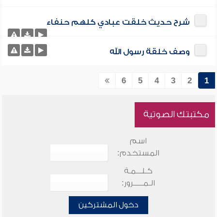
شرح حديث خلقت عبادي كلهم حنفاء
وصف خلقة رسول الله
6
5
4
3
2
1
مكتبتك الصوتية
اسم
المستخدم:
كـلـــمـة
الـمـــــرور:
دخول المشتركين