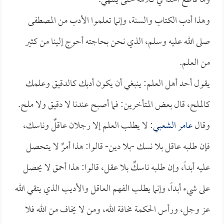
وما قاطع أحداً في كلامه حتى ينتهي.
وهذا أدب الكتاب والسنة، وإنما تعلموا الأدب من المصطفى
صلى الله عليه وسلم، الذي نحن بحاجته أحوج إلينا من كثير
من العلم.
يقول أحد أهل العلم: ينبغي أن يكون أدبك كالدقيق وعلمك
كالملح، قال بعض المتأخرين: فما أصبح عندنا لا دقيق ولا ملح.
وقال
عامر الشعبي
: لا يطلب العلم إلا رجلان عاقلٌ وناسك،
فإن طلبه عاقل بلا نسك -بلا دين- قالوا: هذا أمرٌ لا يتحصل
عليه أبداً، وإن طلبه ناسكٌ بلا عقل، قالوا: هذا أحمق لا يحصل
على شيء أبداً، وإنما يطلب الفهم العاقل والأديب الذي يتقي الله
عز وجل، ورأس الحكمة مخافة الله، ومن لا يخاف من الله فلا