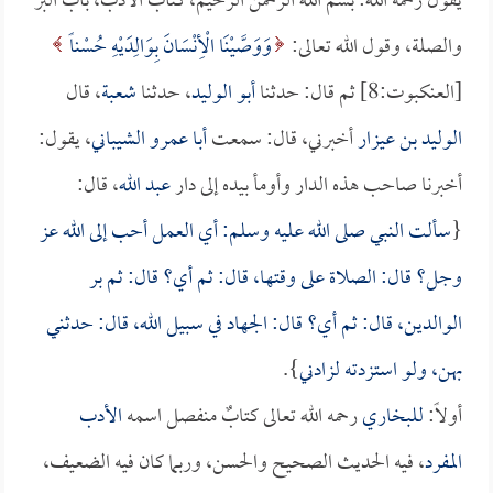
يقول رحمه الله: بسم الله الرحمن الرحيم، كتاب الأدب، باب البر
والصلة، وقول الله تعالى:
وَوَصَّيْنَا الْأِنْسَانَ بِوَالِدَيْهِ حُسْناً
[العنكبوت:8] ثم قال: حدثنا
أبو الوليد
، حدثنا
شعبة
، قال
الوليد بن عيزار
أخبرني، قال: سمعت
أبا عمرو الشيباني
، يقول:
أخبرنا صاحب هذه الدار وأومأ بيده إلى دار
عبد الله
، قال:
{
سألت النبي صلى الله عليه وسلم: أي العمل أحب إلى الله عز
وجل؟ قال: الصلاة على وقتها، قال: ثم أي؟ قال: ثم بر
الوالدين، قال: ثم أي؟ قال: الجهاد في سبيل الله، قال: حدثني
بهن، ولو استزدته لزادني
}.
أولاً:
للبخاري
رحمه الله تعالى كتابٌ منفصل اسمه
الأدب
المفرد
، فيه الحديث الصحيح والحسن، وربما كان فيه الضعيف،