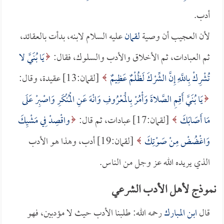
أدب.
لأن العجيب أن وصية
لقمان
عليه السلام لابنه، بدأت بالعقائد،
ثم العبادات، ثم الأخلاق والأدب والسلوك، فقال:
يَا بُنَيَّ لا
تُشْرِكْ بِاللَّهِ إِنَّ الشِّرْكَ لَظُلْمٌ عَظِيمٌ
[لقمان:13] عقيدة، وقال:
يَا بُنَيَّ أَقِمِ الصَّلاةَ وَأْمُرْ بِالْمَعْرُوفِ وَانْهَ عَنِ الْمُنْكَرِ وَاصْبِرْ عَلَى
مَا أَصَابَكَ
[لقمان:17] عبادات، ثم قال:
واقْصِدْ فِي مَشْيِكَ
وَاغْضُضْ مِنْ صَوْتِكَ
[لقمان:19] أدب، وهذا هو الأدب
الذي يريده الله عز وجل من الناس.
نموذج لأهل الأدب الشرعي
قال
ابن المبارك
رحمه الله: طلبنا الأدب حيث لا مؤدبين، فهو