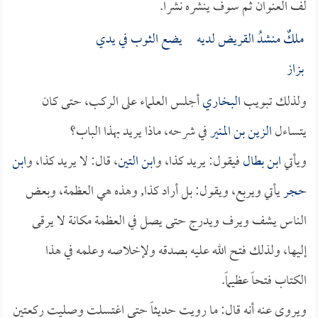
لف العنوان ثم سوف ينشره نشراً.
ملكٌ منشدُ القريض لديه يضع الثوب في يدي
بزاز
ولذلك تبويب
البخاري
أجلس العلماء على الركب، حتى كان
يتساءل
الزين بن المنير
في شرحه، ماذا يريد بهذا الباب؟
ويأتي
ابن بطال
فيقول: يريد كذا، و
ابن التين
، قال: لا يريد كذا، و
ابن
حجر
يأتي ويربع، ويقول: بل أراد كذا, وهذه هي العظمة، وبعض
الناس يشف ويرف ويدرج حتى يصل في العظمة مكانة لا يرقى
إليها، ولذلك فتح الله عليه بصدقه ولإخلاصه وعلمه في هذا
الكتاب فتحاً عظيماً.
ويروى عنه أنه قال: ما رويت حديثاً حتى اغتسلت وصليت ركعتين