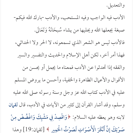
والتعديل.
الأدب فيه الواجب وفيه المستحب، والأدب -بارك الله فيكم-
صبغة يجعلها الله ويحليها من يشاء سُبحَانَهُ وَتَعَالَى.
فالأدب ليس هو الشعر الذي تسمعونه، لا الحر ولا الحداثي،
فهذا أمر آخر، لكن أهل الإسلام والحديث والتفسير والسير
والفقه إذا تحدثوا عن الأدب فمعناه ما يجمل أو يحسن من
الأقوال والأعمال الظاهرة والخفية، وأحسن ما يروض المسلم
عليه في الأدب كتاب الله عز وجل وسنة رسوله صلى الله عليه
وسلم، وقد أشار القرآن إلى كثير من الآيات في الأدب، قال
لقمان
لابنه وهو يعظه عليه السلام:
وَاقْصِدْ فِي مَشْيِكَ وَاغْضُضْ مِنْ
صَوْتِكَ إِنَّ أَنْكَرَ الْأَصْوَاتِ لَصَوْتُ الْحَمِيرِ
[لقمان:19] وهذا