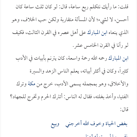
قلت: ما رأيك نتكلم ربع ساعة، قال: لو كان ثلث ساعة كان
أحسن، لا لشيء؛ لأن المسألة متقاربة ولكن حب الخلاف، وهو
الذي ينعاه
ابن المبارك
على أهل عصره في القرن الثالث، فكيف
لو رآنا في القرن الخامس عشر.
ابن المبارك
رحمه الله رحمة واسعة، كان يترنم بأبيات في الأدب
كثيراً، وكان في أكثر أبياته، يعلم الناس الزهد والسيرة
والأخلاق، وهو بمجمله يسمى الأدب، خرج من
مكة
وترك
الفتيا، وأخذ بغلته، فقال له الناس: أتترك الحرم وتخرج للجهاد؟
قال:
بغض الحياة وخوف الله أخرجني وبيع
نفسي بما ليست له ثمنا