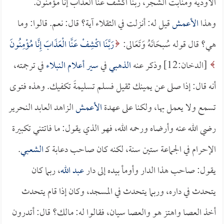
الأودية ومنابت الشجر، ربنا اكشف عنا العذاب إنا مؤمنون.
وهذا
الأعمش
قيل له: أنزلت في الثقلاء آية؟ قال: نعم. قالوا: وما
هي؟ قال قوله سُبحَانَهُ وَتَعَالى:
رَبَّنَا اكْشِفْ عَنَّا الْعَذَابَ إِنَّا مُؤْمِنُونَ
[الدخان:12] وذكر عنه
الذهبي
في
سير أعلام النبلاء
في ترجمته،
أنه قال: إذا صلى عن يمينك ثقيل فسلم تسليمةً تكفيك. وهذه فتوى
تسمع ولا يعمل بها، ولكنا على عهدة
الأعمش
الزاهد العابد النحرير
رضي الله عنه وأرضاه ورحمه الله، فهو الذي يقول: ما فاتتني تكبيرة
الإحرام في الجماعة ستين سنة، لكنه كان صاحب دعابة كـ
الشعبي
.
يقول: صاحب هذا الدار وأومأ بيده إلى دار
عبد الله
، ربما كان
يتحدث في داره، وربما يتحدث في المسجد، وكان إذا قام يتحدث
أخذ العصا واهتز هو والعصا سيان، فقالوا له: مالك؟ قال: أتدرون