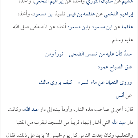
هشيم
عن
سفيان الثوري
وأخذه عن
إبراهيم النخعي
، وأخذه
إبراهيم النخعي
عن
علقمة بن قيس
تلميذ
ابن مسعود
، وأخذه
علقمة
عن
ابن مسعود
و
ابن مسعود
أخذه عن المصطفى صلى الله
عليه وسلم.
سندٌ كأن عليه من شمس الضحى نوراً ومن
فلق الصباح عمودا
وروى النعمان عن ماء السماء كيف يروي
مالك
عن
أنس
قال: أخبرني صاحب هذه الدار، وأومأ بيده إلى دار
عبد الله
، وكانت
دار
عبد الله
التي أشار إليها، قريباً من المسجد ليقرب من الفتيا
والتعليم، وكان يحدث الناس كل يوم خميس لا يزيد على ذلك، فقال