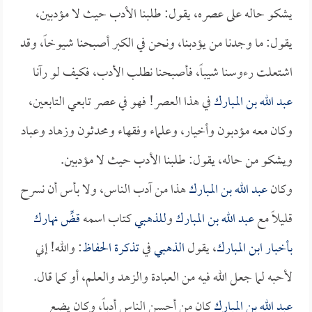
يشكو حاله على عصره، يقول: طلبنا الأدب حيث لا مؤدبين،
يقول: ما وجدنا من يؤدبنا، ونحن في الكبر أصبحنا شيوخاً، وقد
اشتعلت رءوسنا شيباً، فأصبحنا نطلب الأدب، فكيف لو رآنا
عبد الله بن المبارك
في هذا العصر! فهو في عصر تابعي التابعين،
وكان معه مؤدبون وأخيار، وعلماء وفقهاء ومحدثون وزهاد وعباد
ويشكو من حاله، يقول: طلبنا الأدب حيث لا مؤدبين.
وكان
عبد الله بن المبارك
هذا من آدب الناس، ولا بأس أن نسرح
قليلاً مع
عبد الله بن المبارك
و
للذهبي
كتاب اسمه
قضِّ نهارك
بأخبار ابن المبارك
، يقول
الذهبي
في
تذكرة الحفاظ
: والله! إني
لأحبه لما جعل الله فيه من العبادة والزهد والعلم، أو كما قال.
عبد الله بن المبارك
كان من أحسن الناس أدباً، وكان يضع