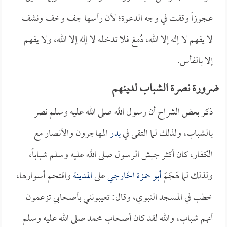
عجوزاً وقفت في وجه الدعوة؛ لأن رأسها جف وخف ونشف
لا يفهم لا إله إلا الله، دُمغ فلا تدخله لا إله إلا الله، ولا يفهم
إلا بالفأس.
ضرورة نصرة الشباب لدينهم
ذكر بعض الشراح أن رسول الله صلى الله عليه وسلم نصر
بالشباب، ولذلك لما التقى في
بدر
المهاجرون والأنصار مع
الكفار، كان أكثر جيش الرسول صلى الله عليه وسلم شباباً،
ولذلك لما هَجَمَ
أبو حمزة الخارجي
على
المدينة
واقتحم أسوارها،
خطب في المسجد النبوي، وقال: تعيبونني بأصحابي تزعمون
أنهم شباب، والله لقد كان أصحاب محمد صلى الله عليه وسلم