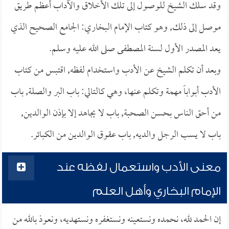
وقد سلك الشيخ للوصول إلى تلك الأخلاق والآداب أعظم طريق
موصل إلى ذلك, وهو كتاب الإمام البخاري: الجامع الصحيح الذي
يعد المصدر الأول لسنة المصطفى صلى الله عليه وسلم.
وبعد أن تكلم الشيخ عن الأدب واستخدام لفظه, اقتبس من كتاب
الأدب أبواباً مهمة وتكلم عنها، وهي كالتالي: باب البر والصلة, باب
من أحق الناس بحسن الصحبة, باب لا يجاهد إلا بإذن الوالدين,
باب لا يسب الرجل والديه, باب عقوق الوالدين من الكبائر.
معنى الأدب واستعمال لفظه عند
الإمام البخاري وأهل العلم
إن الحمد لله، نحمده ونستعينه ونستغفره ونستهديه، ونعوذ بالله من