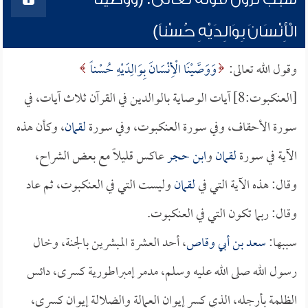
الْأِنْسَانَ بِوَالِدَيْهِ حُسْناً)
وقول الله تعالى:
وَوَصَّيْنَا الْأِنْسَانَ بِوَالِدَيْهِ حُسْناً
[العنكبوت:8] آيات الوصاية بالوالدين في القرآن ثلاث آيات، في
سورة الأحقاف، وفي سورة العنكبوت، وفي سورة
لقمان
، وكأن هذه
الآية في سورة
لقمان
و
ابن حجر
عاكس قليلاً مع بعض الشراح،
وقال: هذه الآية التي في
لقمان
وليست التي في العنكبوت، ثم عاد
وقال: ربما تكون التي في العنكبوت.
سببها:
سعد بن أبي وقاص
، أحد العشرة المبشرين بالجنة، وخال
رسول الله صلى الله عليه وسلم، مدمر إمبراطورية كسرى، دائس
الظلمة بأرجله، الذي كسر إيوان العمالة والضلالة إيوان كسرى،