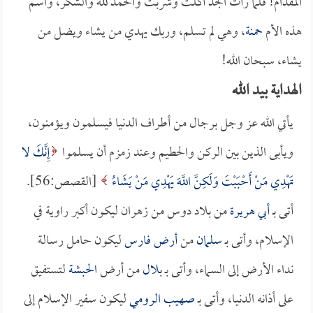
المقدام! فلما رأت الجد أكلت وشربت والحمد لله والشكر، واسم
هذه الأم
حمنة
، وهي لم تسلم، وربك يهدي من يشاء ويضل من
يشاء، سبحان الله!
الهداية بيد الله
يأتي الله عز وجل برجال من أطراف الدنيا فيسلمون ويؤمنون،
ويأبى الذين بين الركن والحطيم وعند زمزم أن يسلموا
إِنَّكَ لا
تَهْدِي مَنْ أَحْبَبْتَ وَلَكِنَّ اللَّهَ يَهْدِي مَنْ يَشَاءُ
[القصص:56].
أتى بـ
أبي هريرة
من بلاد دوس من زهران ليكون أكبر راوية في
الإسلام، وأتى بـ
سلمان
من
أرض فارس
ليكون حامل رسالة
نداء الأرض إلى السماء، وأتى بـ
بلال
من أرض
الحبشة
لتستفيق
على أذانه الدنيا، وأتى بـ
صهيب الرومي
ليكون سفير الإسلام إلى