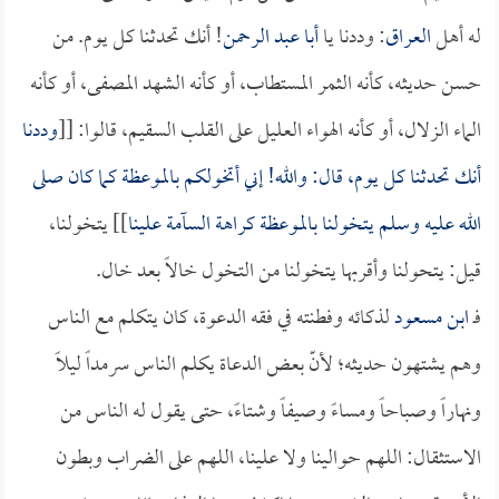
له أهل
العراق
: وددنا يا
أبا عبد الرحمن
! أنك تحدثنا كل يوم. من
حسن حديثه، كأنه الثمر المستطاب، أو كأنه الشهد المصفى، أو كأنه
الماء الزلال، أو كأنه الهواء العليل على القلب السقيم، قالوا: [[
وددنا
أنك تحدثنا كل يوم، قال: والله! إني أتخولكم بالموعظة كما كان صلى
الله عليه وسلم يتخولنا بالموعظة كراهة السآمة علينا
]] يتخولنا،
قيل: يتحولنا وأقربها يتخولنا من التخول خالاً بعد خال.
فـ
ابن مسعود
لذكائه وفطنته في فقه الدعوة، كان يتكلم مع الناس
وهم يشتهون حديثه؛ لأنّ بعض الدعاة يكلم الناس سرمداً ليلاً
ونهاراً وصباحاً ومساءً وصيفاً وشتاءً، حتى يقول له الناس من
الاستثقال: اللهم حوالينا ولا علينا، اللهم على الضراب وبطون