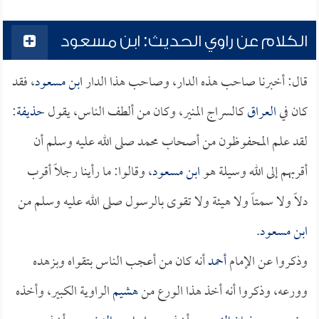
الكلام عن راوي الحديث: ابن مسعود
قال: أخبرنا صاحب هذه الدار، وصاحب هذا الدار
ابن مسعود
، فقد
كان في
العراق
كالسراج المنير، وكان من ألطف الناس، يقول
حذيفة
:
لقد علم المحفوظون من أصحاب محمد صلى الله عليه وسلم أن
أقربهم إلى الله وسيلة هو
ابن مسعود
، وقالوا: ما رأينا رجلاً أقرب
دلاً ولا سمتاً ولا هيئة ولا تقوى بالرسول صلى الله عليه وسلم من
ابن مسعود
.
وذكروا عن الإمام
أحمد
أنه كان من أعجب الناس بتقواه وبزهده
وورعه، وذكروا أنه أخذ هذا الورع من
هشيم
الراوية الكبير، وأخذه