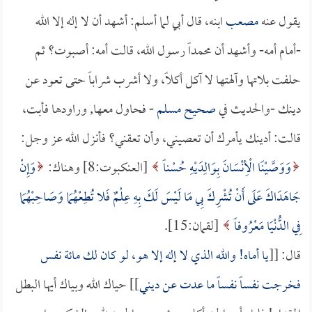
يقول عنه
مصعب
ابنه، قال أبي لما أسلم: أشهد أن لا إله إلا الله
-أمام أمه- وأشهد أن محمداً رسول الله، قالت أمه: أصبوت؟ ثم
حلفت بلاتها وآلهتها لا آكل أكلاً، ولا أشرب شراباً حتى تعود عن
دينك -والحديث في
صحيح مسلم
- فحاول معها, وراودها فأبت،
قالت: أدينك يأمرك أن تعصيني، وأن تعقني؟ فأنزل الله عز وجل:
وَوَصَّيْنَا الْأِنْسَانَ بِوَالِدَيْهِ حُسْناً
[العنكبوت:8] وهناك:
وَإِنْ
جَاهَدَاكَ عَلَى أَنْ تُشْرِكَ بِي مَا لَيْسَ لَكَ بِهِ عِلْمٌ فَلا تُطِعْهُمَا وَصَاحِبْهُمَا
فِي الدُّنْيَا مَعْرُوفاً
[لقمان:15].
قال: [[
يا أماه! والله الذي لا إله إلا هو، لو كان لك مائة نفس
فخرجت نفساً نفساً ما عدت عن ديني
]] حياك الله وبياك أيها البطل