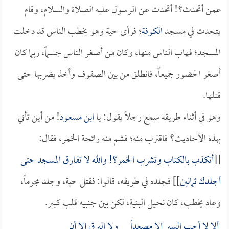
عمن أتحدث؟! أتحدث عن الرسول عليه الصلاة والسلام، وقام
يتحدث في مسجد
الكوفة
؛ فرأى حية وهو يخطب الناس قد دخلت
المسجد؛ فهاب الناس منها، وكان من أصغر الناس جسماً، ربما كان
أصغر الحضور جميعاً، فانطلق من بين الصفوف وأخذ يضربها حتى
قتلها.
وهو في أثناء طريقه سمع رجلاً يقول: يا
ابن مسعود
! من أين تأتي
بهذه الأحاديث؟ فاقترب منه؛ فشم منه رائحة الخمر، فقال:
[[
أتكذب بالكتاب وتشرب الخمر؟! والله لا تفارق المسجد حتى
أجلدك ثمانين
]] فجلده في طريقه، قالوا: فقتل حية، وجلد مجرماً،
وعاد يخطب، كان نحيل البنية، لكن بين جنبيه قلب كبير.
ألا لا أحب السير إلا مصعداً ولا البرق إلا أن