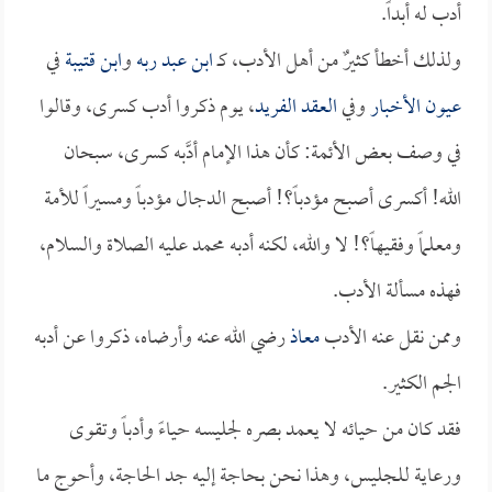
أدب له أبداً.
ولذلك أخطأ كثيرٌ من أهل الأدب، كـ
ابن عبد ربه
و
ابن قتيبة
في
عيون الأخبار
وفي
العقد الفريد
، يوم ذكروا أدب كسرى، وقالوا
في وصف بعض الأئمة: كأن هذا الإمام أدَّبه كسرى، سبحان
الله! أكسرى أصبح مؤدباً؟! أصبح الدجال مؤدباً ومسيراً للأمة
ومعلماً وفقيهاً؟! لا والله، لكنه أدبه محمد عليه الصلاة والسلام،
فهذه مسألة الأدب.
وممن نقل عنه الأدب
معاذ
رضي الله عنه وأرضاه، ذكروا عن أدبه
الجم الكثير.
فقد كان من حيائه لا يعمد بصره لجليسه حياءً وأدباً وتقوى
ورعاية للجليس، وهذا نحن بحاجة إليه جد الحاجة، وأحوج ما