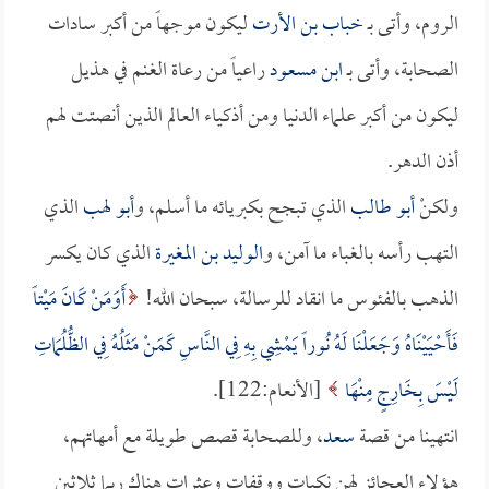
الروم، وأتى بـ
خباب بن الأرت
ليكون موجهاً من أكبر سادات
الصحابة، وأتى بـ
ابن مسعود
راعياً من رعاة الغنم في هذيل
ليكون من أكبر علماء الدنيا ومن أذكياء العالم الذين أنصتت لهم
أذن الدهر.
ولكنْ
أبو طالب
الذي تبجح بكبريائه ما أسلم، و
أبو لهب
الذي
التهب رأسه بالغباء ما آمن، و
الوليد بن المغيرة
الذي كان يكسر
الذهب بالفئوس ما انقاد للرسالة، سبحان الله!
أَوَمَنْ كَانَ مَيْتاً
فَأَحْيَيْنَاهُ وَجَعَلْنَا لَهُ نُوراً يَمْشِي بِهِ فِي النَّاسِ كَمَنْ مَثَلُهُ فِي الظُّلُمَاتِ
لَيْسَ بِخَارِجٍ مِنْهَا
[الأنعام:122].
انتهينا من قصة
سعد
، وللصحابة قصص طويلة مع أمهاتهم،
هؤلاء العجائز لهن نكبات ووقفات وعثرات هناك ربما ثلاثين