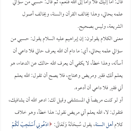
قال: أما إليك فلا وأما إلى الله فنعم، ثم قال: حسبي من سؤالي
علمه بحالي، وهذا يخالف القرآن والسنة، ويخالف أصول
الشريعة، وليس بصحيح.
معنى الكلام يقولون: إن إبراهيم عليه السلام يقول: حسبي من
سؤالي علمه بحالي، أي: ما دام أن الله يعرف حالي فلا داعي أن
أسأله، وهذا خطأ، لا يكفي أن يعرف الله حالك عن الدعاء، هو
يعلم أنك فقير ومريض ومحتاج، فلا يصح أن تقول: الله يعلم
أني فقير فلا داعي أن أدعوه.
أو لو كنت مريضاً في المستشفى وقيل لك: ادعو الله أن يشافيك،
فتقول: لا، الله يعلم أني مريض نقول: هذا خطأ، وهو خلاف
كلام
أهل السنة
، يقول سُبحَانَهُ وَتَعَالَى:
ادْعُونِي أَسْتَجِبْ لَكُمْ