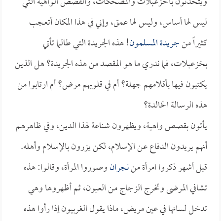
ويتحدثون بالخزعبلات والمضحكات، والقصص الواهية التي
ليس لها أساس، وليس لها عمق، وإني في هذا المكان أتعجب
كثيراً من
جريدة المسلمون
! هذه الجريدة التي طالما تأتي
بخزعبلات، فما ندري ما هو المقصد من هذه الجريدة؟ هل الذين
يكتبون فيها بأقلامهم جهلة؟ أم في قلوبهم مرض؟ أم ارتابوا من
هذه الرسالة الخالدة؟
يأتون بقصص واهية، ويظهرون شناعة لهذا الدين، وفي ظاهرهم
أنهم يريدون الدفاع عن الإسلام، لكن يزرون بالإسلام وأهله.
قبل أشهر ذكروا امرأة من
نجران
وصوروا المرأة، وقالوا: هذه
تشافي المرضى وتخرج الزجاج من العيون، ثم أظهروها وهي
تدخل لسانها في عين مريض، ماذا يقول الغربيون إذا رأوا هذه