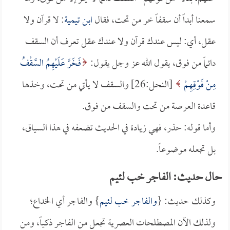
سمعنا أبداً أن سقفاً خر من تحت، فقال
ابن تيمية
: لا قرآن ولا
عقل، أي: ليس عندك قرآن ولا عندك عقل تعرف أن السقف
دائماً من فوق، يقول الله عز وجل يقول:
فَخَرَّ عَلَيْهِمُ السَّقْفُ
مِنْ فَوْقِهِمْ
[النحل:26] والسقف لا يأتي من تحت، وخذها
قاعدة العرصة من تحت والسقف من فوق.
وأما قوله: حذر، فهي زيادة في الحديث تضعفه في هذا السياق،
بل تجعله موضوعاً.
حال حديث: الفاجر خب لئيم
وكذلك حديث: {
والفاجر خب لئيم
} والفاجر أي الخداع؛
ولذلك الآن المصطلحات العصرية تجعل من الفاجر ذكياً، ومن