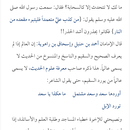
ما لك لا تتحدث إلا كالسحابة؟ فقال: سمعت رسول الله صلى
الله عليه وسلم يقول: {
من كذب عليَّ متعمداً فليتبوء مقعده من
النار
} فكانوا يحذرون أشد الحذر!!
قال الإمامان
أحمد بن حنبل
و
إسحاق بن راهوية
: إن العالم إذا لم
يعرف الصحيح والسقيم والناسخ والمنسوخ من الحديث لا
يسمى عالماً. هذا ذكره صاحب
معرفة علوم الحديث
، لا يسمى
عالماً من يورد السقيم، حتى يقول الشاعر:
أوردها سعد وسعد مشتمل ما هكذا يا سعد
تورد الإبل
ونصيحتي للإخوة خطباء المساجد وطلبة العلم والأساتذة، إذا