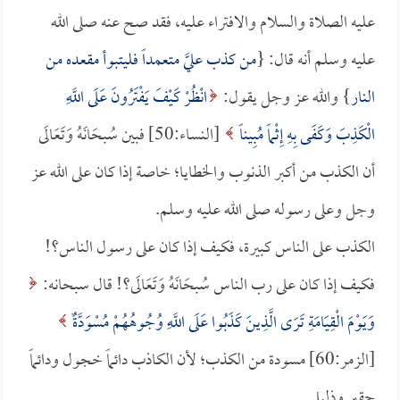
عليه الصلاة والسلام والافتراء عليه، فقد صح عنه صلى الله
عليه وسلم أنه قال: {
من كذب عليَّ متعمداً فليتبوأ مقعده من
النار
} والله عز وجل يقول:
انْظُرْ كَيْفَ يَفْتَرُونَ عَلَى اللَّهِ
الْكَذِبَ وَكَفَى بِهِ إِثْماً مُبِيناً
[النساء:50] فبين سُبحَانَهُ وَتَعَالَى
أن الكذب من أكبر الذنوب والخطايا؛ خاصة إذا كان على الله عز
وجل وعلى رسوله صلى الله عليه وسلم.
الكذب على الناس كبيرة، فكيف إذا كان على رسول الناس؟!
فكيف إذا كان على رب الناس سُبحَانَهُ وَتَعَالَى؟! قال سبحانه:
وَيَوْمَ الْقِيَامَةِ تَرَى الَّذِينَ كَذَبُوا عَلَى اللَّهِ وُجُوهُهُمْ مُسْوَدَّةٌ
[الزمر:60] مسودة من الكذب؛ لأن الكاذب دائماً خجول ودائماً
حقير وذليل.