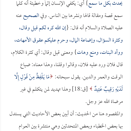
يحدث بكل ما سمع
} أي: يكفي الإنسان إثماً وخطيئة أنه كلما
سمع قصة ومقالة قالها ونشرها بين الناس. وفي
الصحيح
عنه
عليه الصلاة والسلام أنه قال: {
إن الله كره لكم قيل وقال،
وكثرة السؤال، وإضاعة المال، وحرم عليكم عقوق الأمهات،
ووأد البنات، ومنع وهات
} ومعنى قيل وقال: أي كثرة الكلام،
قال فلان ورد عليه فلان، وقالوا وقلنا، وهذا معناه: ضياع
الوقت والعمر والدين. يقول سبحانه:
مَا يَلْفِظُ مِنْ قَوْلٍ إِلَّا
لَدَيْهِ رَقِيبٌ عَتِيدٌ
[ق:18] وهذا تهديد لمن يتكلم في غير
مرضاة الله عز وجل.
والمقصود هنا من الحديث: أن أبين بعض الأحاديث التي يستدل
بها بعض الخطباء وبعض المتحدثين وهي منتشرة بين العوام