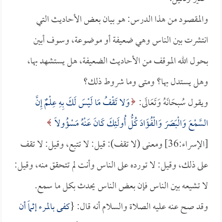
والمقصود من هذا الدرس: هو بيان بعض الأحاديث التي
انتشرت بين الناس وهي ضعيفة أو موضوعة، وسوف أبين
بحول الله الموقف من الأحاديث الضعيفة، هل يستشهد بها،
وهل يستدل بها؟ ومتى وما شروط ذلك؟
ويقول سُبحَانَهُ وَتَعَالَى:
وَلا تَقْفُ مَا لَيْسَ لَكَ بِهِ عِلْمٌ إِنَّ
السَّمْعَ وَالْبَصَرَ وَالْفُؤَادَ كُلُّ أُولَئِكَ كَانَ عَنْهُ مَسْؤُولاً
[الإسراء:36] ومعنى (لا تقف): قيل: لا تتبع، وقيل: لا تقف
على ذلك، وقيل: لا تورده على الناس وأنت لم تتحقق منه، وقيل:
لا تشيعه بين الناس فإن بعض الناس يحدث بكل ما سمع.
وقد صح عنه عليه الصلاة والسلام أنه قال: {
كفى بالمرء إثماً أن