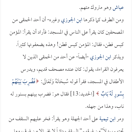
عياش
وهو متروك متهم.
ومن الطرف كما ذكرها
ابن الجوزي
وغيره- أن أحد الحمقى من
المصحفين كان يقرأ على الناس في المسجد: فأراد أن يقرأ: المؤمن
كيس فطن، فقال: المؤمن كيس قطن! وهذه يضعفونها كثيراً.
ويذكر
ابن الجوزي
-أيضاً- عن أحد من الحمقى الذين لا
يعرفون القراءة، يقول: كان عنده مصحف قديم، ويدرس
الأطفال في المسجد، فقرأ قوله سُبحَانَهُ وَتَعَالَى:
فَضُرِبَ بَيْنَهُمْ
بِسُورٍ لَهُ بَابٌ
[الحديد:13] فقال هو: فضرب بينهم بسنور له
ناب، وهذا من جهله.
ومر
ابن تيمية
على أحد الجهلة وهو يقرأ: فخر عليهم السقف من
تحتهم، بدلاً"من فوقهم" السقف دائماً لا يخر إلا من فوق، وما