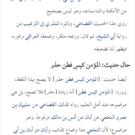
من الأمكنة والمناسبات، وهو ليس بصحيح.
روى هذا الحديث
القضاعي
، وذكره
المنذري
في
الترغيب
من
رواية
أبي الشيخ
، ثم قال: ورفعه منكر، وضعفه
العراقي
وغيره،
فيظهر لنا تضعيفه.
حال حديث: المؤمن كيس فطن حذر
أيضاً حديث: {
المؤمن كيس فطن حذر
} لا يصح بهذا اللفظ،
وورد: {
المؤمن كيس فطن
} أما زيادة (حذر) فلا تصح، بل هي
موضوعه عند أهل العلم، رواه كذلك
القضاعي
عن
سليمان بن
عمرو النخعي
عن
أبان
عن
أنس بن مالك
مرفوعاً. وهو
موضوع؛ لأن
النخعي
هذا وضاع كذاب، و
أبان
هو
أبان بن أبي