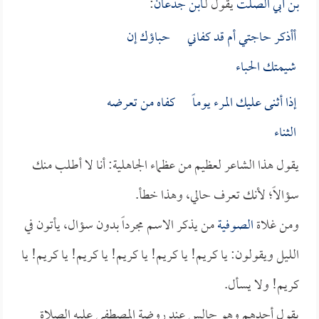
بن أبي الصلت
يقول لـ
ابن جدعان
:
أأذكر حاجتي أم قد كفاني حباؤك إن
شيمتك الحباء
إذا أثنى عليك المرء يوماً كفاه من تعرضه
الثناء
يقول هذا الشاعر لعظيم من عظماء الجاهلية: أنا لا أطلب منك
سؤالاً؛ لأنك تعرف حالي، وهذا خطأ.
ومن غلاة
الصوفية
من يذكر الاسم مجرداً بدون سؤال، يأتون في
الليل ويقولون: يا كريم! يا كريم! يا كريم! يا كريم! يا كريم! يا
كريم! ولا يسأل.
يقول أحدهم وهو جالس عند روضة المصطفى عليه الصلاة