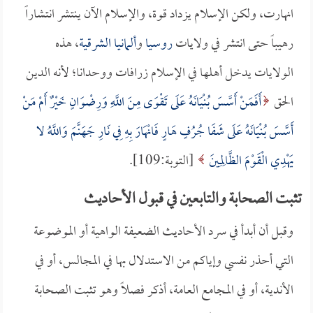
انهارت، ولكن الإسلام يزداد قوة، والإسلام الآن ينتشر انتشاراً
رهيباً حتى انتشر في ولايات
روسيا
و
ألمانيا الشرقية
، هذه
الولايات يدخل أهلها في الإسلام زرافات ووحدانا؛ لأنه الدين
الحق
أَفَمَنْ أَسَّسَ بُنْيَانَهُ عَلَى تَقْوَى مِنَ اللَّهِ وَرِضْوَانٍ خَيْرٌ أَمْ مَنْ
أَسَّسَ بُنْيَانَهُ عَلَى شَفَا جُرُفٍ هَارٍ فَانْهَارَ بِهِ فِي نَارِ جَهَنَّمَ وَاللَّهُ لا
يَهْدِي الْقَوْمَ الظَّالِمِينَ
[التوبة:109].
تثبت الصحابة والتابعين في قبول الأحاديث
وقبل أن أبدأ في سرد الأحاديث الضعيفة الواهية أو الموضوعة
التي أحذر نفسي وإياكم من الاستدلال بها في المجالس، أو في
الأندية، أو في المجامع العامة، أذكر فصلاً وهو تثبت الصحابة