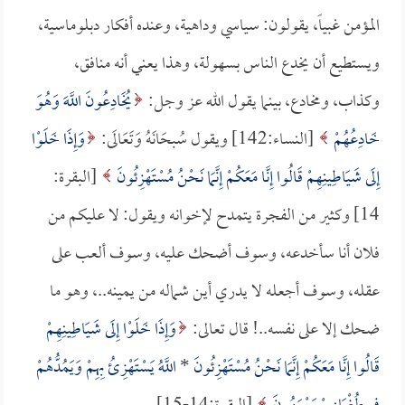
المؤمن غبياً، يقولون: سياسي وداهية، وعنده أفكار دبلوماسية،
ويستطيع أن يخدع الناس بسهولة، وهذا يعني أنه منافق،
وكذاب، ومخادع، بينما يقول الله عز وجل:
يُخَادِعُونَ اللَّهَ وَهُوَ
خَادِعُهُمْ
[النساء:142] ويقول سُبحَانَهُ وَتَعَالَى:
وَإِذَا خَلَوْا
إِلَى شَيَاطِينِهِمْ قَالُوا إِنَّا مَعَكُمْ إِنَّمَا نَحْنُ مُسْتَهْزِئُونَ
[البقرة:
14] وكثير من الفجرة يتمدح لإخوانه ويقول: لا عليكم من
فلان أنا سأخدعه، وسوف أضحك عليه، وسوف ألعب على
عقله، وسوف أجعله لا يدري أين شماله من يمينه..، وهو ما
ضحك إلا على نفسه..! قال تعالى:
وَإِذَا خَلَوْا إِلَى شَيَاطِينِهِمْ
قَالُوا إِنَّا مَعَكُمْ إِنَّمَا نَحْنُ مُسْتَهْزِئُونَ
*
اللَّهُ يَسْتَهْزِئُ بِهِمْ وَيَمُدُّهُمْ