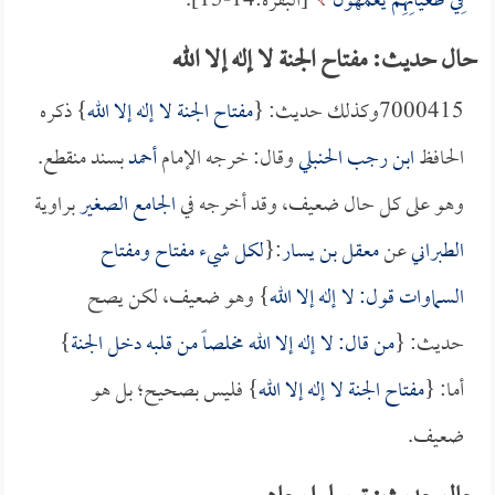
فِي طُغْيَانِهِمْ يَعْمَهُونَ
[البقرة:14-15].
حال حديث: مفتاح الجنة لا إله إلا الله
7000415وكذلك حديث: {
مفتاح الجنة لا إله إلا الله
} ذكره
الحافظ
ابن رجب الحنبلي
وقال: خرجه الإمام
أحمد
بسند منقطع.
وهو على كل حال ضعيف، وقد أخرجه في
الجامع الصغير
براوية
الطبراني
عن
معقل بن يسار
:{
لكل شيء مفتاح ومفتاح
السماوات قول: لا إله إلا الله
} وهو ضعيف، لكن يصح
حديث: {
من قال: لا إله إلا الله مخلصاً من قلبه دخل الجنة
}
أما: {
مفتاح الجنة لا إله إلا الله
} فليس بصحيح؛ بل هو
ضعيف.