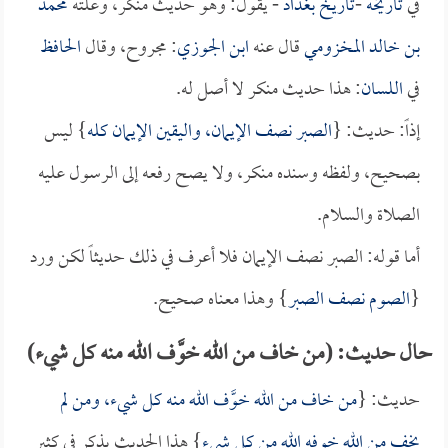
في
تاريخه
-
تاريخ بغداد
- يقول: وهو حديث منكر، وعلته
محمد
بن خالد المخزومي
قال عنه
ابن الجوزي
: مجروح، وقال
الحافظ
في
اللسان
: هذا حديث منكر لا أصل له.
إذاً: حديث: {
الصبر نصف الإيمان، واليقين الإيمان كله
} ليس
بصحيح، ولفظه وسنده منكر، ولا يصح رفعه إلى الرسول عليه
الصلاة والسلام.
أما قوله: الصبر نصف الإيمان فلا أعرف في ذلك حديثاً لكن ورد
{
الصوم نصف الصبر
} وهذا معناه صحيح.
حال حديث: (من خاف من الله خوَّف الله منه كل شيء)
حديث: {
من خاف من الله خوَّف الله منه كل شيء، ومن لم
يخف من الله خوفه الله من كل شيء
} هذا الحديث يذكر في كثير