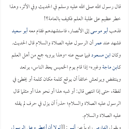
قال رسول الله صلى الله عليه وسلم في الحديث وفي الأثر، وهذا
خطر عظيم على طلبة العلم فكيف بالعامة؟!
فذهب
أبو موسى
إلى الأنصار، فاستشهدهم فقام معه
أبو سعيد
فشهد عند
عمر
أن الرسول عليه الصلاة والسلام قال الحديث.
وكان
ابن مسعود
فيما صح عنه -وهذا يرويه جمع من أهل العلم
كـ
ابن ماجة
وغيره- إذا قام يوم الخميس يعظ الناس، يرتعد
وينتفض ويرتعش خائفاً أن يوقع كلمة مكان كلمة أو يخطئ في
لفظة، حتى إذا انتهى قال: أو شبه هذا أو نحو هذا أو مثلما قال
الرسول عليه الصلاة والسلام؛ حذراً أن يزل في حرف لم يقله
عليه الصلاة والسلام.
ويقول
الدارمي
راوياً عن
أنس
: [[
لولا أن أخطيء على الرسول