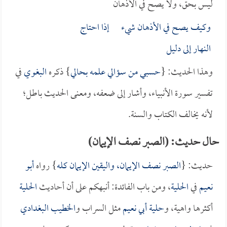
ليس بحق، ولا يصح في الأذهان
وكيف يصح في الأذهان شيء إذا احتاج
النهار إلى دليل
وهذا الحديث: {
حسبي من سؤالي علمه بحالي
} ذكره
البغوي
في
تفسير سورة الأنبياء، وأشار إلى ضعفه، ومعنى الحديث باطل؛
لأنه يخالف الكتاب والسنة.
حال حديث: (الصبر نصف الإيمان)
حديث: {
الصبر نصف الإيمان، واليقين الإيمان كله
} رواه
أبو
نعيم
في
الحلية
، ومن باب الفائدة: أنبهكم على أن أحاديث
الحلية
أكثرها واهية، و
حلية أبي نعيم
مثل السراب و
الخطيب البغدادي