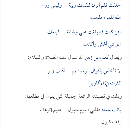
حلفت فلم أترك لنفسك ريبة وليس وراء
الله للمرء مذهب
لئن كنت قد بلغت عني وشاية لمبلغك
الواشي أغش وأكذب
ويقول
كعب بن زهير
للرسول عليه الصلاة والسلام:
لا تأخذني بأقوال الوشاة ولم أذنب ولو
كثرت فيَّ الأقاويل
وذلك في قصيدته الرائعة الجميلة التي يقول في مطلعها:
بانت
سعاد
فقلبي اليوم متبول متيم إثرها لم
يفد مكبول