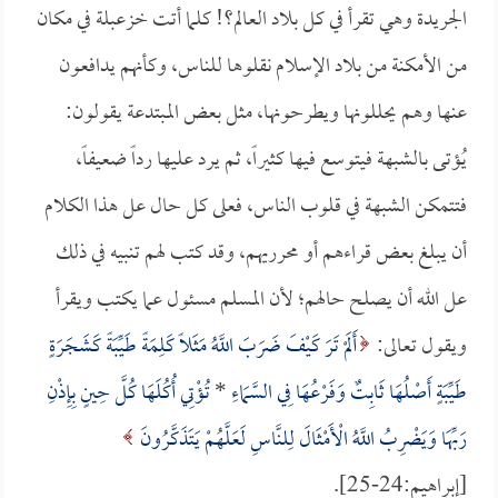
الجريدة وهي تقرأ في كل بلاد العالم؟! كلما أتت خزعبلة في مكان
من الأمكنة من بلاد الإسلام نقلوها للناس، وكأنهم يدافعون
عنها وهم يحللونها ويطرحونها، مثل بعض المبتدعة يقولون:
يُؤتى بالشبهة فيتوسع فيها كثيراً، ثم يرد عليها رداً ضعيفاً،
فتتمكن الشبهة في قلوب الناس، فعلى كل حال عل هذا الكلام
أن يبلغ بعض قراءهم أو محرريهم، وقد كتب لهم تنبيه في ذلك
عل الله أن يصلح حالهم؛ لأن المسلم مسئول عما يكتب ويقرأ
ويقول تعالى:
أَلَمْ تَرَ كَيْفَ ضَرَبَ اللَّهُ مَثَلاً كَلِمَةً طَيِّبَةً كَشَجَرَةٍ
طَيِّبَةٍ أَصْلُهَا ثَابِتٌ وَفَرْعُهَا فِي السَّمَاءِ
*
تُؤْتِي أُكُلَهَا كُلَّ حِينٍ بِإِذْنِ
رَبِّهَا وَيَضْرِبُ اللَّهُ الْأَمْثَالَ لِلنَّاسِ لَعَلَّهُمْ يَتَذَكَّرُونَ
[إبراهيم:24-25].