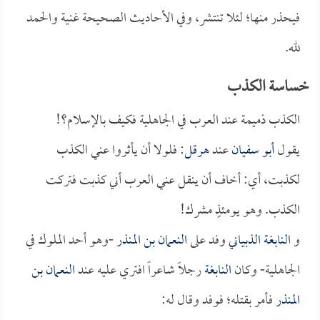
فيحذر منها؛ لئلا تنتشر، وفي الأحاديث الصحيحة غنية والحمد
لله.
خساسة الكذب
الكذب ذميمة عند العرب في الجاهلية فكيف بالإسلام؟!
يقول
أبو سفيان
عند
هرقل
: فلولا أن يأثروا عني الكذب
لكذبت، أي: أخاف أن ينقل عني العرب أني كذبت فتركت
الكذب. وهو يومئذٍ مشرك!
و
النابغة الذبياني
وفد على
النعمان بن المنذر
-وهو أحد الملوك في
الجاهلية- وكان
النابغة
رجلاً شاعراً افتري عليه عند
النعمان بن
المنذر
فأمر بقتله؛ فوفد وقال له: