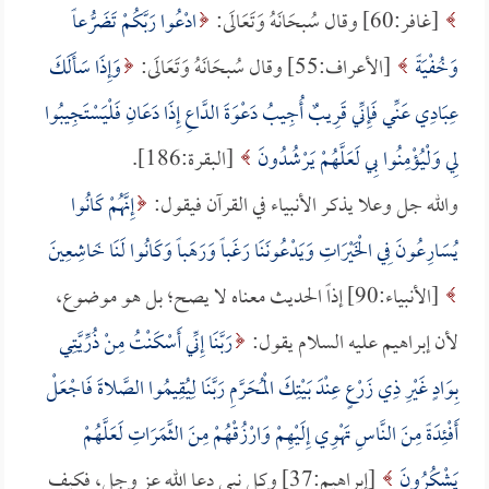
[غافر:60] وقال سُبحَانَهُ وَتَعَالَى:
ادْعُوا رَبَّكُمْ تَضَرُّعاً
وَخُفْيَةً
[الأعراف:55] وقال سُبحَانَهُ وَتَعَالَى:
وَإِذَا سَأَلَكَ
عِبَادِي عَنِّي فَإِنِّي قَرِيبٌ أُجِيبُ دَعْوَةَ الدَّاعِ إِذَا دَعَانِ فَلْيَسْتَجِيبُوا
لِي وَلْيُؤْمِنُوا بِي لَعَلَّهُمْ يَرْشُدُونَ
[البقرة:186].
والله جل وعلا يذكر الأنبياء في القرآن فيقول:
إِنَّهُمْ كَانُوا
يُسَارِعُونَ فِي الْخَيْرَاتِ وَيَدْعُونَنَا رَغَباً وَرَهَباً وَكَانُوا لَنَا خَاشِعِينَ
[الأنبياء:90] إذاً الحديث معناه لا يصح؛ بل هو موضوع،
لأن إبراهيم عليه السلام يقول:
رَبَّنَا إِنِّي أَسْكَنْتُ مِنْ ذُرِّيَّتِي
بِوَادٍ غَيْرِ ذِي زَرْعٍ عِنْدَ بَيْتِكَ الْمُحَرَّمِ رَبَّنَا لِيُقِيمُوا الصَّلاةَ فَاجْعَلْ
أَفْئِدَةً مِنَ النَّاسِ تَهْوِي إِلَيْهِمْ وَارْزُقْهُمْ مِنَ الثَّمَرَاتِ لَعَلَّهُمْ
يَشْكُرُونَ
[إبراهيم:37] وكل نبي دعا الله عز وجل، فكيف