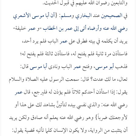
والتابعين رضوان الله عليهم في قبول الحديث.
في
الصحيحين
عند
البخاري
و
مسلم
: {
أن
أبا موسى الأشعري
رضي الله عنه وأرضاه أتى إلى
عمر بن الخطاب
-و
عمر
خليفة-
يريد أن يكلمه في بيته فطرق على
عمر
الباب فلم يرد أحد،
فاستأذن مرة ثانية فلم يفتح له، فاستأذن ثالثة فلم يفتح له؛
فذهب
أبو موسى
، وفتح
عمر
الباب ونادى
أبا موسى
قال:
تعال، ما لك عدت؟ قال: سمعت الرسول عليه الصلاة والسلام
يقول: إذا استأذن أحدكم ثلاثاً فلم يؤذن له فليرجع، قال
عمر
رضي الله عنه: والذي نفسي بيده لتأتينَّ بشاهد لك على هذا أو
لأوجعنك ضرباً} وهو رضي الله عنه يعلم أنه صادق ولكن يريد
أن يتثبت من الرواية، ولا يكون الإنسان كلما تأتيه قضية يقول: