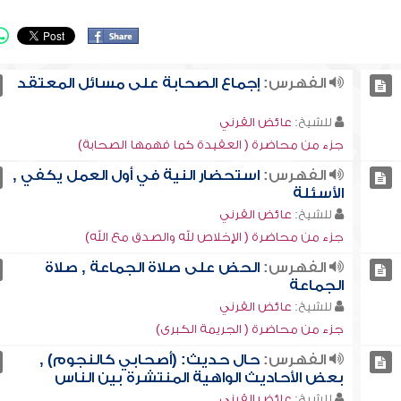
الفهرس:
إجماع الصحابة على مسائل المعتقد
للشيخ:
عائض القرني
جزء من محاضرة ( العقيدة كما فهمها الصحابة)
الفهرس:
استحضار النية في أول العمل يكفي ,
الأسئلة
للشيخ:
عائض القرني
جزء من محاضرة ( الإخلاص لله والصدق مع الله)
الفهرس:
الحض على صلاة الجماعة , صلاة
الجماعة
للشيخ:
عائض القرني
جزء من محاضرة ( الجريمة الكبرى)
الفهرس:
حال حديث: (أصحابي كالنجوم) ,
بعض الأحاديث الواهية المنتشرة بين الناس
للشيخ:
عائض القرني