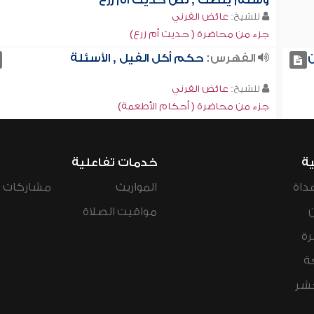
وسلم ينصت , نص حديث أم زرع
للشيخ:
عائض القرني
جزء من محاضرة ( حديث أم زرع)
ن
الفهرس:
حكم أكل الفيل , الأسئلة
للشيخ:
عائض القرني
جزء من محاضرة ( أحكام الأطعمة)
ية
خدمات تفاعلية
داة
المواريث
مشاركات ال
مواقيت الصلاة
رة
ة
عشر