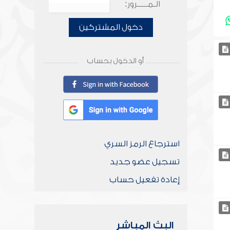
الـمـــــرور:
دخول المشتركين
أو الدخول بحساب
استرجاع الرمز السري
تسجيل عضو جديد
إعادة تفعيل حساب
البث المباشر