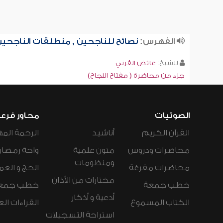
الفهرس:
نصائح للناجحين , منطلقات الناجحي
للشيخ:
عائض القرني
جزء من محاضرة ( مفتاح النجاح)
الصوتيات
محاور فرع
القرآن الكريم
أناشيد
الرحمة المه
محاضرات ودروس
متون علمية
واحة رمضان
ومنظومات
محاضرات مفرغة
الحج و العم
مختارات من الأذان
خطب جمعة
خطب جمع
أدعية و أذكار
الكتاب المسموع
القراءات ال
استراحة التسجيلات