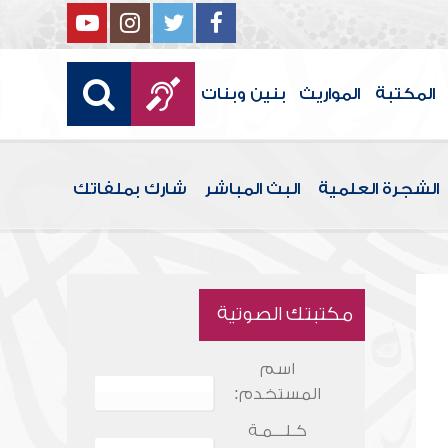
المكتبة
المواريث
بنين وبنات
الشجرة العلمية
البث المباشر
شارك بملفاتك
مكتبتك الصوتية
اسم
المستخدم:
كـلـــمـة