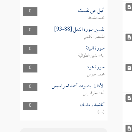
أقبل على نفسك
0
محمد المنجد
تفسير سورة النمل [88-93]
0
المنتصر الكتاني
سورة البينة
0
بهاء الدين الطوالبة
سورة هود
0
محمد جبريل
الأذان- بصوت أحمد الحراسيس
0
أحمد الحراسيس
أناشيد رمضان
0
(...)