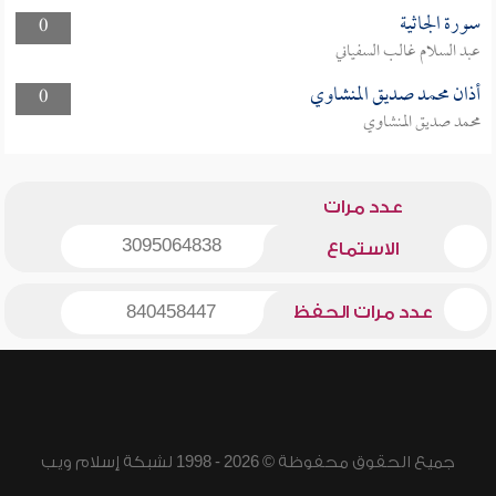
سورة الجاثية
0
عبد السلام غالب السفياني
أذان محمد صديق المنشاوي
0
محمد صديق المنشاوي
عدد مرات
3095064838
الاستماع
عدد مرات الحفظ
840458447
جميع الحقوق محفوظة © 2026 - 1998 لشبكة إسلام ويب