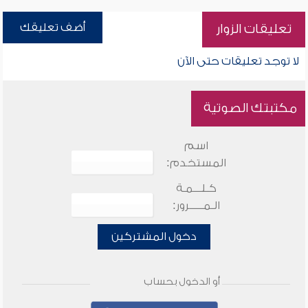
أضف تعليقك
تعليقات الزوار
لا توجد تعليقات حتى الآن
مكتبتك الصوتية
اسم
المستخدم:
كـلـــمـة
الـمـــــرور:
دخول المشتركين
أو الدخول بحساب