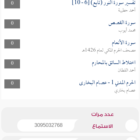
تفسير سورة النور (تابع) [6 - 10]
0
أحمد حطيبة
سورة القصص
0
محمد أيوب
سورة الأنعام
0
مصحف الحرم المكي لعام 1426هـ
اختلاط السائق بالمحارم
0
أحمد القطان
الحرم المدني 1 - عصام البخارى
0
عصام بخاري
عدد مرات
3095032768
الاستماع