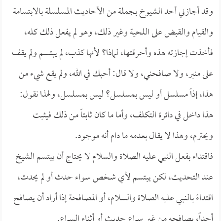
وقد أجازني أحد الشيوخ بجملة من الأحاديث المسلسلة بالابتسامة
والقيام والقبض على اللحية وغير ذلك، وهو لم يفعل ذلك كله،
فأخذت إجازته هذه وأحرقتها، لماذا؟ لأنها كذب، لم يبتسم ولم يقف
على منبر، ولا صافحني، ولا قال: أحبك في الله، ولم يقع شيء من
هذا، إذاً مسلسل أو ليس بمسلسل؟ ليس بمسلسل، ولهذا نقول:
هذا داخل في دائرة التكلف، وأما ما كان ثابتاً من ذلك فيثبت
ويحترم، وهذا لا يقال بعدمه ما دام أنه موجود.
فاقتداء بفعل النبي عليه الصلاة والسلام لا يحتاج أن يبتسم الشيخ
عند التحديث، لكن يبتسم لأي شخص سواء حدث أو لم يحدث،
اقتداءً بالنبي عليه الصلاة والسلام، أو المصافحة إذا أراد أن يصافح
أحداً، يصافحه من غير سماع حديث أو أثناء السماع.