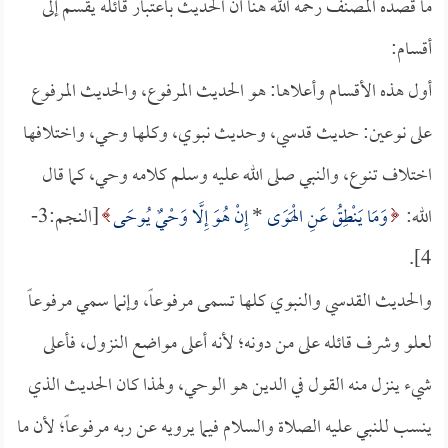
ما قصده المصنف رحمه الله هنا أن الحديث باعتبار قائله يقسم إلى
أقسام:
أول هذه الأقسام وأعلاها: هو الحديث المرفوع، والحديث المرفوع
على نوعين: حديث قدسي، وحديث نبوي، وكلها وحي، واختلافها
اختلاف تنوع، والنبي صلى الله عليه وسلم كلامه وحي، كما قال
الله:
وَمَا يَنْطِقُ عَنِ الْهَوَى
*
إِنْ هُوَ إِلَّا وَحْيٌ يُوحَى
[النجم:3-
4].
والحديث القدسي والنبوي كلها تسمى مرفوعاً، وإنما سمي مرفوعاً
لعلو وشرف قائله على من دونه؛ لأنه أعلى مواضع النزول، فأعلى
شيء ينزل منه القول في الدين هو الوحي، ولهذا كان الحديث الذي
ينسب للنبي عليه الصلاة والسلام فيما يرويه عن ربه مرفوعاً؛ لأن ما