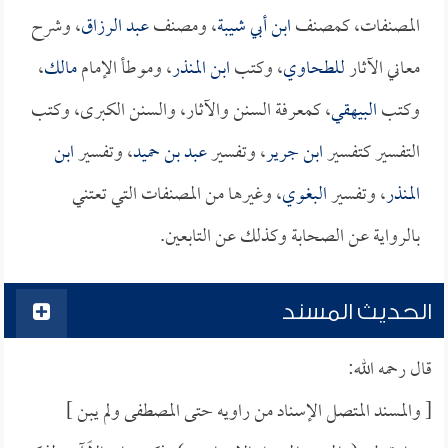
المصنفات، كمصنف
ابن أبي شيبة
، ومصنف
عبد الرزاق
، وشرح
معاني الآثار
للطحاوي
، وكتب
ابن المنذر
، وموطأ الإمام
مالك
،
وكتب
البيهقي
، كمعرفة السنن والآثار، والسنن الكبرى، وكتب
التفسير كتفسير
ابن جرير
، وتفسير
عبد بن حميد
، وتفسير
ابن
المنذر
، وتفسير
البغوي
، وغيرها من المصنفات التي تعتني
بالرواية عن الصحابة وكذلك عن التابعين.
الحديث المسند
قال رحمه الله:
[ والمسند المتصل الإسناد من راويه حتى المصطفى ولم يبن ]