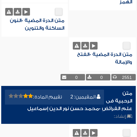
الهمز
متن الدرة المضية -النون
الساكنة والتنوين
متن الدرة المضية -الفتح
والإمالة
0
0
2551
متن
المقيمين: 2
تقييم المادة:
الرحبية فى
علم الفرائضِ -محمد حسن نور الدين إسماعيل
إنشاد: