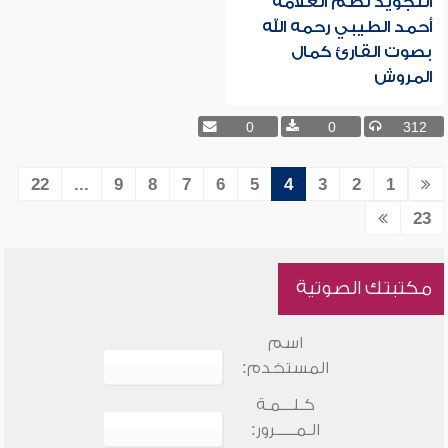
التجويد نظم العلامة
أحمد الطيبي رحمه الله
بصوت القارئ كمال
المروش
0
0
312
22
...
9
8
7
6
5
4
3
2
1
23
مكتبتك الصوتية
اسم
المستخدم:
كـلـــمـة
الـمـــــرور: