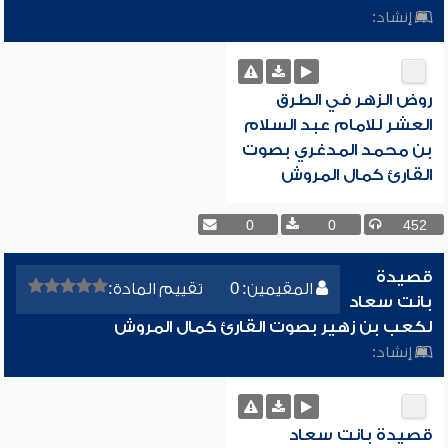
إنشاد:
روض الزهر في الطرق
العشر للامام عبد السلام
بن محمد المدغري بصوت
القارئ كمال المروش
0
0
452
قصيدة
المقيمين: 0
تقييم المادة:
بانت سعاد
لكعب بن زهير بصوت القارئ كمال المروش
إنشاد:
قصيدة بانت سعاد