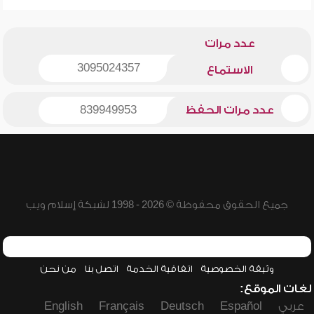
عدد مرات
3095024357
الاستماع
عدد مرات الحفظ
839949953
جميع الحقوق محفوظة © 2026 - 1998 لشبكة إسلام ويب
وثيقة الخصوصية
اتفاقية الخدمة
اتصل بنا
من نحن
لغات الموقع:
عربي
Español
Deutsch
Français
English