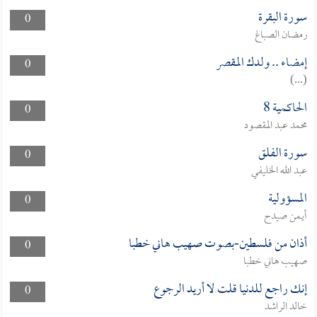
سورة البقرة
0
رمضان الصباغ
إمضاء .. ولدك المقصر
0
(...)
الحاكمية 8
0
محمد عبد المقصود
سورة الفلق
0
عبد الله الخليفي
المسؤولية
0
أيمن صيدح
أذان من فلسطين-بصوت صهيب هاني خطبا
0
صهيب هاني خطبا
إنك راجع للدنيا قلت لا أريد الرجوع
0
خالد الراشد